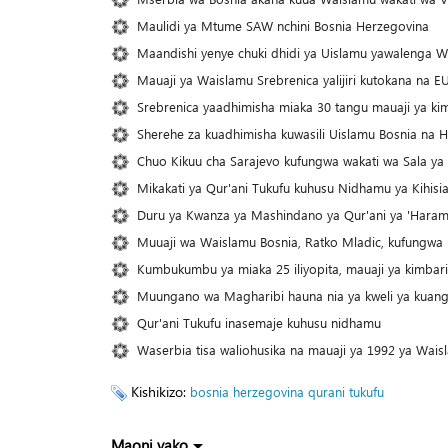
Maulidi ya Mtume SAW nchini Bosnia Herzegovina
Maandishi yenye chuki dhidi ya Uislamu yawalenga W
Mauaji ya Waislamu Srebrenica yalijiri kutokana na 
Srebrenica yaadhimisha miaka 30 tangu mauaji ya ki
Sherehe za kuadhimisha kuwasili Uislamu Bosnia na 
Chuo Kikuu cha Sarajevo kufungwa wakati wa Sala ya
Mikakati ya Qur'ani Tukufu kuhusu Nidhamu ya Kihisi
Duru ya Kwanza ya Mashindano ya Qur'ani ya 'Haram 
Muuaji wa Waislamu Bosnia, Ratko Mladic, kufungwa 
Kumbukumbu ya miaka 25 iliyopita, mauaji ya kimbari
Muungano wa Magharibi hauna nia ya kweli ya kuang
Qur'ani Tukufu inasemaje kuhusu nidhamu
Waserbia tisa waliohusika na mauaji ya 1992 ya Wa
Kishikizo:
bosnia herzegovina
qurani tukufu
Maoni yako