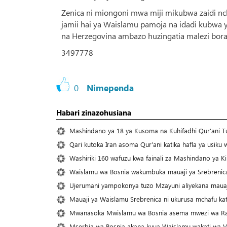
Zenica ni miongoni mwa miji mikubwa zaidi nchi
jamii hai ya Waislamu pamoja na idadi kubwa ya 
na Herzegovina ambazo huzingatia malezi bora
3497778
0
Nimependa
Habari zinazohusiana
Mashindano ya 18 ya Kusoma na Kuhifadhi Qur’ani Tu
Qari kutoka Iran asoma Qur'ani katika hafla ya usi
Washiriki 160 wafuzu kwa fainali za Mashindano ya K
Waislamu wa Bosnia wakumbuka mauaji ya Srebrenic
Ujerumani yampokonya tuzo Mzayuni aliyekana mauaj
Mauaji ya Waislamu Srebrenica ni ukurusa mchafu ka
Mwanasoka Mwislamu wa Bosnia asema mwezi wa Ram
Mserbia wa Bosnia akana kuua Waislamu wakati wa Vi