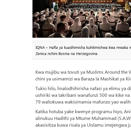
IQNA – Hafla ya kuadhimisha kuhitimishwa kwa mwaka 
Zenica nchini Bosnia na Herzegovina.
Kwa mujibu wa tovuti ya Muslims Around the Wo
chini ya usimamizi wa Baraza la Mashikat ya Kii
Tukio hilo, linalodhihirisha nafasi ya elimu ya
ushiriki wa takribani wanafunzi 500 wa kike na
79 waliokuwa wakisimamia mafunzo yao walihu
Katika hotuba yake kwenye programu hiyo, Anis 
alinukuu Hadithi ya Mtume Muhammad (S.A.
akasisitiza kuwa risala ya Uislamu imejengwa j