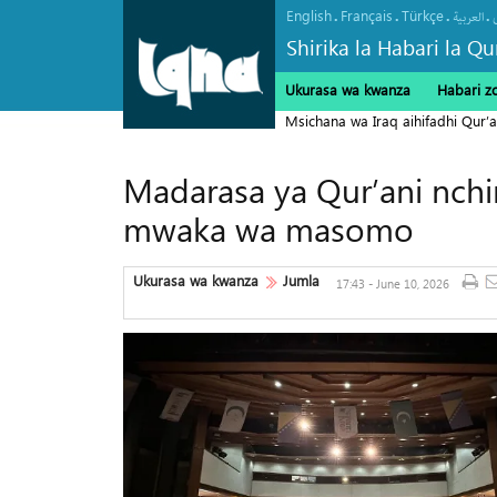
English
Français
Türkçe
.
.
.
.
العربیة
Shirika la Habari la Qu
Ukurasa wa kwanza
Habari z
Msichana wa Iraq aihifadhi Qur’a
Madarasa ya Qur’ani nch
mwaka wa masomo
Ukurasa wa kwanza
Jumla
17:43 - June 10, 2026