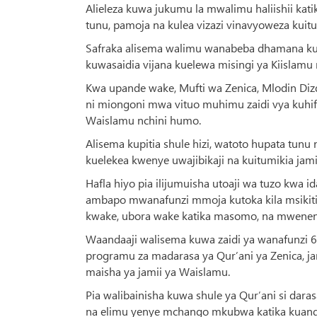
Alieleza kuwa jukumu la mwalimu haliishii katik
tunu, pamoja na kulea vizazi vinavyoweza kuitu
Safraka alisema walimu wanabeba dhamana kubw
kuwasaidia vijana kuelewa misingi ya Kiislamu n
Kwa upande wake, Mufti wa Zenica, Mlodin Dizda
ni miongoni mwa vituo muhimu zaidi vya kuhifa
Waislamu nchini humo.
Alisema kupitia shule hizi, watoto hupata tunu
kuelekea kwenye uwajibikaji na kuitumikia jami
Hafla hiyo pia ilijumuisha utoaji wa tuzo kwa i
ambapo mwanafunzi mmoja kutoka kila msikiti a
kwake, ubora wake katika masomo, na mwen
Waandaaji walisema kuwa zaidi ya wanafunzi 6
programu za madarasa ya Qur’ani ya Zenica, 
maisha ya jamii ya Waislamu.
Pia walibainisha kuwa shule ya Qur’ani si darasa
na elimu yenye mchango mkubwa katika kuandaa 