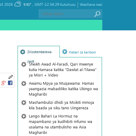
|
, Saturday 08 August 2026
GMT-12:34:29
9.91°
Kutuhusu
Wasiliana nasi
Zilizotembelewa
Habari za karibuni
zaidi
Sheikh Awad Al-Faradi, Qari mwenye
kutia Hamasa katika “Dawlat al-Tilawa”
ya Misri + Video
Awamu Mpya ya Muqawama: Hamas
yaangazia mabadiliko katika Ukingo wa
Magharibi
Mashambulizi dhidi ya Msikiti mmoja
kila baada ya siku tano Uingereza
Lango Bahari La Hormuz na
mapambano ya kudhibiti mfumo wa
usalama na utambulisho wa Asia
Magharibi