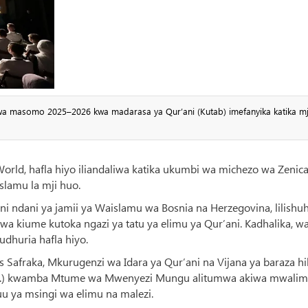
wa masomo 2025–2026 kwa madarasa ya Qur’ani (Kutab) imefanyika katika mj
rld, hafla hiyo iliandaliwa katika ukumbi wa michezo wa Zenica
slamu la mji huo.
 dini ndani ya jamii ya Waislamu wa Bosnia na Herzegovina, lilishu
 wa kiume kutoka ngazi ya tatu ya elimu ya Qur’ani. Kadhalika, w
dhuria hafla hiyo.
Safraka, Mkurugenzi wa Idara ya Qur’ani na Vijana ya baraza hil
W.) kwamba Mtume wa Mwenyezi Mungu alitumwa akiwa mwalim
uu ya msingi wa elimu na malezi.