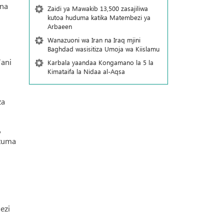
 na
Zaidi ya Mawakib 13,500 zasajiliwa
kutoa huduma katika Matembezi ya
Arbaeen
Wanazuoni wa Iran na Iraq mjini
Baghdad wasisitiza Umoja wa Kiislamu
’ani
Karbala yaandaa Kongamano la 5 la
Kimataifa la Nidaa al-Aqsa
za
,
ituma
ezi