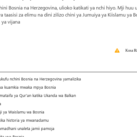
ni Bosnia na Herzegovina, ulioko katikati ya nchi hiyo. Mji huu 
taasisi za elimu na dini zilizo chini ya Jumuiya ya Kiislamu ya B
 ya vijana
Kosa Ri
kufu nchini Bosnia na Herzegovina yamalizika
ku wa kuamkia mwaka mpya Bosnia
imataifa ya Qur'an katika Ukanda wa Balkan
a
i ya Waislamu wa Bosnia
tika historia ya mwanadamu
adhani unaleta jamii pamoja
ta vya Bosnia