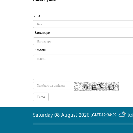
Jina
Baruapepe
* maoni
Saturday 08 August 2026
,
9.
GMT-12:34:29