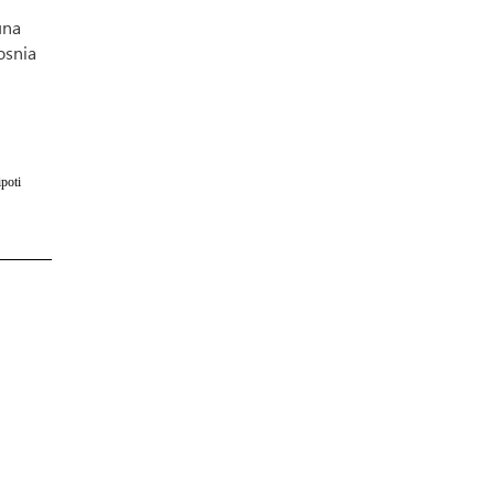
una
osnia
poti