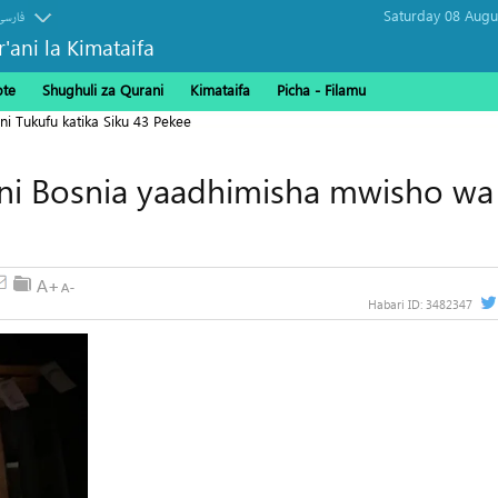
فارسی
r'ani la Kimataifa
ote
Shughuli za Qurani
Kimataifa
Picha‎ - Filamu‎
ni Tukufu katika Siku 43 Pekee
ini Bosnia yaadhimisha mwisho wa
Habari ID:
3482347