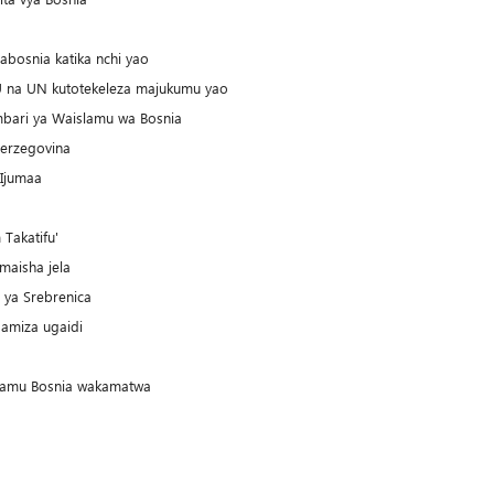
abosnia katika nchi yao
EU na UN kutotekeleza majukumu yao
mbari ya Waislamu wa Bosnia
Herzegovina
 Ijumaa
a
Takatifu'
maisha jela
 ya Srebrenica
amiza ugaidi
islamu Bosnia wakamatwa