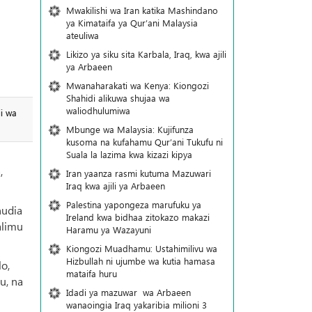
Mwakilishi wa Iran katika Mashindano
ya Kimataifa ya Qur’ani Malaysia
ateuliwa
Likizo ya siku sita Karbala, Iraq, kwa ajili
ya Arbaeen
Mwanaharakati wa Kenya: Kiongozi
Shahidi alikuwa shujaa wa
waliodhulumiwa
i wa
Mbunge wa Malaysia: Kujifunza
kusoma na kufahamu Qur’ani Tukufu ni
Suala la lazima kwa kizazi kipya
,
Iran yaanza rasmi kutuma Mazuwari
Iraq kwa ajili ya Arbaeen
Palestina yapongeza marufuku ya
hudia
Ireland kwa bidhaa zitokazo makazi
alimu
Haramu ya Wazayuni
Kiongozi Muadhamu: Ustahimilivu wa
Hizbullah ni ujumbe wa kutia hamasa
o,
mataifa huru
u, na
Idadi ya mazuwar wa Arbaeen
wanaoingia Iraq yakaribia milioni 3