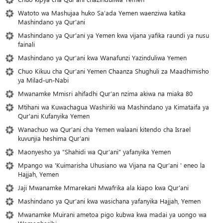
Watoto wa Mashujaa huko Sa’ada Yemen waenziwa katika
Mashindano ya Qur'ani
Mashindano ya Qur'ani ya Yemen kwa vijana yafika raundi ya nusu
fainali
Mashindano ya Qur’ani kwa Wanafunzi Yazinduliwa Yemen
Chuo Kikuu cha Qur’ani Yemen Chaanza Shughuli za Maadhimisho
ya Milad-un-Nabi
Mwanamke Mmisri ahifadhi Qur’an nzima akiwa na miaka 80
Mtihani wa Kuwachagua Washiriki wa Mashindano ya Kimataifa ya
Qur'ani Kufanyika Yemen
Wanachuo wa Qur'ani cha Yemen walaani kitendo cha Israel
kuvunjia heshima Qur’ani
Maonyesho ya “Shahidi wa Qur’ani” yafanyika Yemen
Mpango wa 'Kuimarisha Uhusiano wa Vijana na Qur’ani ' eneo la
Hajjah, Yemen
Jaji Mwanamke Mmarekani Mwafrika ala kiapo kwa Qur'ani
Mashindano ya Qur’ani kwa wasichana yafanyika Hajjah, Yemen
Mwanamke Muirani ametoa pigo kubwa kwa madai ya uongo wa