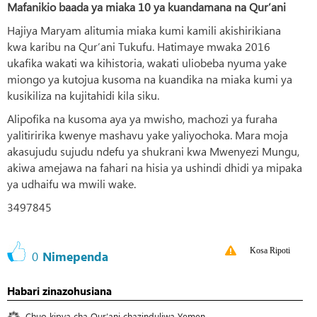
Mafanikio baada ya miaka 10 ya kuandamana na Qur’ani
Hajiya Maryam alitumia miaka kumi kamili akishirikiana
kwa karibu na Qur’ani Tukufu. Hatimaye mwaka 2016
ukafika wakati wa kihistoria, wakati uliobeba nyuma yake
miongo ya kutojua kusoma na kuandika na miaka kumi ya
kusikiliza na kujitahidi kila siku.
Alipofika na kusoma aya ya mwisho, machozi ya furaha
yalitiririka kwenye mashavu yake yaliyochoka. Mara moja
akasujudu sujudu ndefu ya shukrani kwa Mwenyezi Mungu,
akiwa amejawa na fahari na hisia ya ushindi dhidi ya mipaka
ya udhaifu wa mwili wake.
3497845
Kosa Ripoti
0
Nimependa
Habari zinazohusiana
Chuo kipya cha Qur’ani chazinduliwa Yemen