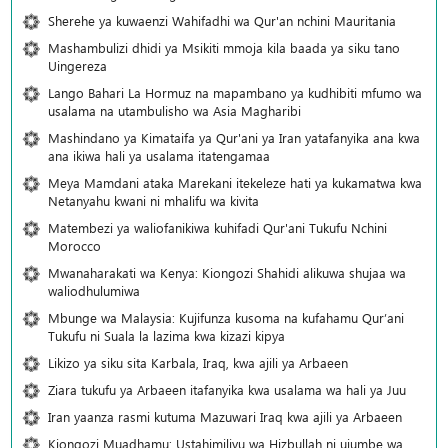
Sherehe ya kuwaenzi Wahifadhi wa Qur'an nchini Mauritania
Mashambulizi dhidi ya Msikiti mmoja kila baada ya siku tano
Uingereza
Lango Bahari La Hormuz na mapambano ya kudhibiti mfumo wa
usalama na utambulisho wa Asia Magharibi
Mashindano ya Kimataifa ya Qur'ani ya Iran yatafanyika ana kwa
ana ikiwa hali ya usalama itatengamaa
Meya Mamdani ataka Marekani itekeleze hati ya kukamatwa kwa
Netanyahu kwani ni mhalifu wa kivita
Matembezi ya waliofanikiwa kuhifadi Qur'ani Tukufu Nchini
Morocco
Mwanaharakati wa Kenya: Kiongozi Shahidi alikuwa shujaa wa
waliodhulumiwa
Mbunge wa Malaysia: Kujifunza kusoma na kufahamu Qur’ani
Tukufu ni Suala la lazima kwa kizazi kipya
Likizo ya siku sita Karbala, Iraq, kwa ajili ya Arbaeen
Ziara tukufu ya Arbaeen itafanyika kwa usalama wa hali ya Juu
Iran yaanza rasmi kutuma Mazuwari Iraq kwa ajili ya Arbaeen
Kiongozi Muadhamu: Ustahimilivu wa Hizbullah ni ujumbe wa