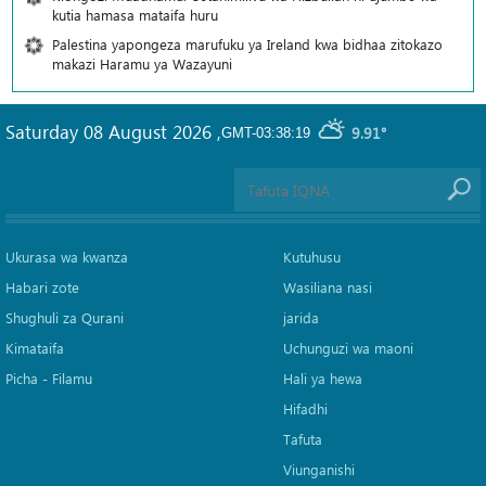
kutia hamasa mataifa huru
Palestina yapongeza marufuku ya Ireland kwa bidhaa zitokazo
makazi Haramu ya Wazayuni
Saturday 08 August 2026
,
9.91°
GMT-03:38:19
Ukurasa wa kwanza
Kutuhusu
Habari zote
Wasiliana nasi
Shughuli za Qurani
jarida
Kimataifa
Uchunguzi wa maoni
Picha‎ - Filamu‎
Hali ya hewa
Hifadhi
Tafuta
Viunganishi