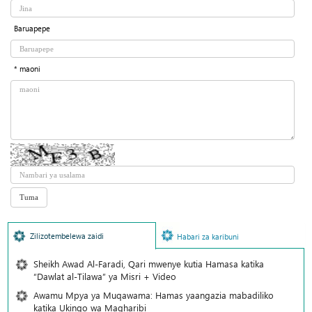
Baruapepe
* maoni
Zilizotembelewa zaidi
Habari za karibuni
Sheikh Awad Al-Faradi, Qari mwenye kutia Hamasa katika
“Dawlat al-Tilawa” ya Misri + Video
Awamu Mpya ya Muqawama: Hamas yaangazia mabadiliko
katika Ukingo wa Magharibi