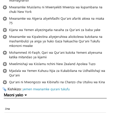
Wamagharibi
Mwanamke Muislamu ni Mwenyekiti Mwenza wa kupambana na
chuki New York
Mwanamke wa Algeria aliyehifadhi Qur’ani afariki akiwa na miaka
75
Kijana wa Yemen aliyezingatia nasaha za Qur’ani za baba yake
Mwanamke wa Kipalestina aliyejeruhiwa aliokolewa kutokana na
mashambulizi ya anga ya huko Gaza hakuachia Qur’ani Tukufu
mkononi mwake
Mohammed Al-Faqih, Qari wa Qur'ani kutoka Yemeni aliyevuma
katika mitandao ya kijamii
Mwelimishaji wa Kiislamu nchini New Zealand Apokea Tuzo
Mjadala wa Yemen Kuhusu Njia za Kukabiliana na Udhalilishaji wa
Qur’ani
Qur’ani ni Mwongozo wa Kibinafsi na Chanzo cha Utulivu wa Kina
Kishikizo:
yemen
mwanamke
qurani tukufu
Maoni yako
Jina