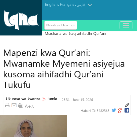
English
Français
.
.
فارسی
Nakala ya Desktopu
باز
و
بسته
کردن
منو
Mapenzi kwa Qur’ani:
Mwanamke Myemeni asiyejua
kusoma aihifadhi Qur’ani
Tukufu
Ukurasa wa kwanza
Jumla
23:31 - June 15, 2026
Habari ID:
3482363