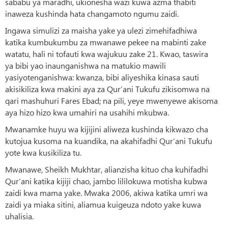
sababu ya maradhi, ukionesha wazi kuwa azma thabiti
inaweza kushinda hata changamoto ngumu zaidi.
Ingawa simulizi za maisha yake ya ulezi zimehifadhiwa
katika kumbukumbu za mwanawe pekee na mabinti zake
watatu, hali ni tofauti kwa wajukuu zake 21. Kwao, taswira
ya bibi yao inaunganishwa na matukio mawili
yasiyotenganishwa: kwanza, bibi aliyeshika kinasa sauti
akisikiliza kwa makini aya za Qur’ani Tukufu zikisomwa na
qari mashuhuri Fares Ebad; na pili, yeye mwenyewe akisoma
aya hizo hizo kwa umahiri na usahihi mkubwa.
Mwanamke huyu wa kijijini aliweza kushinda kikwazo cha
kutojua kusoma na kuandika, na akahifadhi Qur’ani Tukufu
yote kwa kusikiliza tu.
Mwanawe, Sheikh Mukhtar, alianzisha kituo cha kuhifadhi
Qur’ani katika kijiji chao, jambo lililokuwa motisha kubwa
zaidi kwa mama yake. Mwaka 2006, akiwa katika umri wa
zaidi ya miaka sitini, aliamua kuigeuza ndoto yake kuwa
uhalisia.