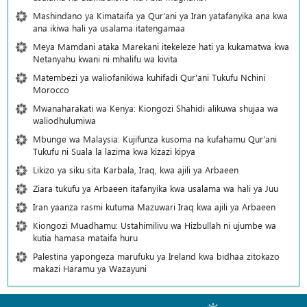
Mashindano ya Kimataifa ya Qur'ani ya Iran yatafanyika ana kwa
ana ikiwa hali ya usalama itatengamaa
Meya Mamdani ataka Marekani itekeleze hati ya kukamatwa kwa
Netanyahu kwani ni mhalifu wa kivita
Matembezi ya waliofanikiwa kuhifadi Qur'ani Tukufu Nchini
Morocco
Mwanaharakati wa Kenya: Kiongozi Shahidi alikuwa shujaa wa
waliodhulumiwa
Mbunge wa Malaysia: Kujifunza kusoma na kufahamu Qur’ani
Tukufu ni Suala la lazima kwa kizazi kipya
Likizo ya siku sita Karbala, Iraq, kwa ajili ya Arbaeen
Ziara tukufu ya Arbaeen itafanyika kwa usalama wa hali ya Juu
Iran yaanza rasmi kutuma Mazuwari Iraq kwa ajili ya Arbaeen
Kiongozi Muadhamu: Ustahimilivu wa Hizbullah ni ujumbe wa
kutia hamasa mataifa huru
Palestina yapongeza marufuku ya Ireland kwa bidhaa zitokazo
makazi Haramu ya Wazayuni