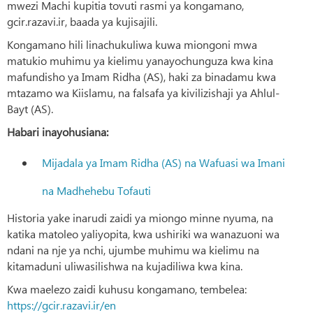
mwezi Machi kupitia tovuti rasmi ya kongamano,
gcir.razavi.ir, baada ya kujisajili.
Kongamano hili linachukuliwa kuwa miongoni mwa
matukio muhimu ya kielimu yanayochunguza kwa kina
mafundisho ya Imam Ridha (AS), haki za binadamu kwa
mtazamo wa Kiislamu, na falsafa ya kivilizishaji ya Ahlul-
Bayt (AS).
Habari inayohusiana:
Mijadala ya Imam Ridha (AS) na Wafuasi wa Imani
na Madhehebu Tofauti
Historia yake inarudi zaidi ya miongo minne nyuma, na
katika matoleo yaliyopita, kwa ushiriki wa wanazuoni wa
ndani na nje ya nchi, ujumbe muhimu wa kielimu na
kitamaduni uliwasilishwa na kujadiliwa kwa kina.
Kwa maelezo zaidi kuhusu kongamano, tembelea:
https://gcir.razavi.ir/en