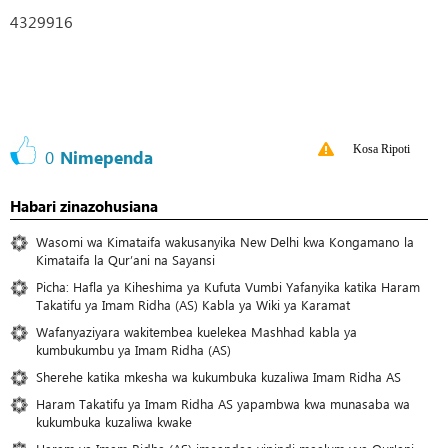
4329916
Kosa Ripoti
0
Nimependa
Habari zinazohusiana
Wasomi wa Kimataifa wakusanyika New Delhi kwa Kongamano la
Kimataifa la Qur’ani na Sayansi
Picha: Hafla ya Kiheshima ya Kufuta Vumbi Yafanyika katika Haram
Takatifu ya Imam Ridha (AS) Kabla ya Wiki ya Karamat
Wafanyaziyara wakitembea kuelekea Mashhad kabla ya
kumbukumbu ya Imam Ridha (AS)
Sherehe katika mkesha wa kukumbuka kuzaliwa Imam Ridha AS
Haram Takatifu ya Imam Ridha AS yapambwa kwa munasaba wa
kukumbuka kuzaliwa kwake