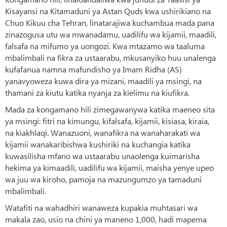
Kisayansi na Kitamaduni ya Astan Quds kwa ushirikiano na
Chuo Kikuu cha Tehran, linatarajiwa kuchambua mada pana
zinazogusa utu wa mwanadamu, uadilifu wa kijamii, maadili,
falsafa na mifumo ya uongozi. Kwa mtazamo wa taaluma
mbalimbali na fikra za ustaarabu, mkusanyiko huu unalenga
kufafanua namna mafundisho ya Imam Ridha (AS)
yanavyoweza kuwa dira ya mizani, maadili ya msingi, na
thamani za kiutu katika nyanja za kielimu na kiufikra.
Mada za kongamano hili zimegawanywa katika maeneo sita
ya msingi: fitri na kimungu, kifalsafa, kijamii, kisiasa, kiraia,
na kiakhlaqi. Wanazuoni, wanafikra na wanaharakati wa
kijamii wanakaribishwa kushiriki na kuchangia katika
kuwasilisha mfano wa ustaarabu unaolenga kuimarisha
hekima ya kimaadili, uadilifu wa kijamii, maisha yenye upeo
wa juu wa kiroho, pamoja na mazungumzo ya tamaduni
mbalimbali.
Watafiti na wahadhiri wanaweza kupakia muhtasari wa
makala zao, usio na chini ya maneno 1,000, hadi mapema