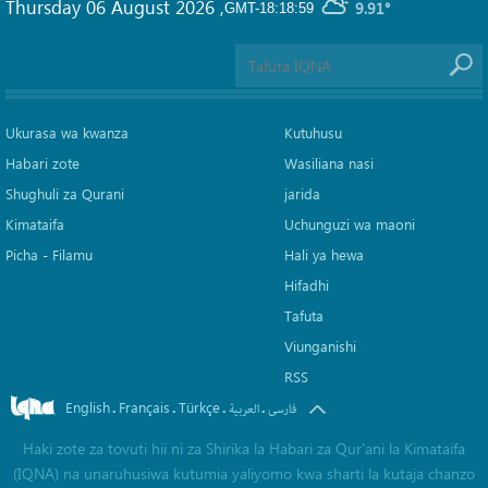
Thursday 06 August 2026
,
9.91°
GMT-18:18:59
Ukurasa wa kwanza
Kutuhusu
Habari zote
Wasiliana nasi
Shughuli za Qurani
jarida
Kimataifa
Uchunguzi wa maoni
Picha‎ - Filamu‎
Hali ya hewa
Hifadhi
Tafuta
Viunganishi
RSS
English
Français
Türkçe
.
.
.
.
فارسی
العربیة
Haki zote za tovuti hii ni za Shirika la Habari za Qur'ani la Kimataifa
(IQNA) na unaruhusiwa kutumia yaliyomo kwa sharti la kutaja chanzo