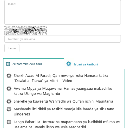
Zilizotembelewa zaidi
Habari za karibuni
Sheikh Awad Al-Faradi, Qari mwenye kutia Hamasa katika
“Dawlat al-Tilawa” ya Misri + Video
Awamu Mpya ya Muqawama: Hamas yaangazia mabadiliko
katika Ukingo wa Magharibi
Sherehe ya kuwaenzi Wahifadhi wa Qur'an nchini Mauritania
Mashambulizi dhidi ya Msikiti mmoja kila baada ya siku tano
Uingereza
Lango Bahari La Hormuz na mapambano ya kudhibiti mfumo wa
usalama na utambulisho wa Asia Magharibi