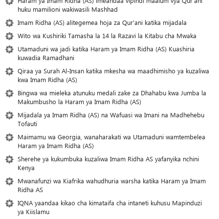
Haram ya Imam Ridha (AS) imeandaa vipindi maalum vya Qur'ani
huku mamilioni wakiwasili Mashhad
Imam Ridha (AS) alitegemea hoja za Qur'ani katika mijadala
Wito wa Kushiriki Tamasha la 14 la Razavi la Kitabu cha Mwaka
Utamaduni wa jadi katika Haram ya Imam Ridha (AS) Kuashiria
kuwadia Ramadhani
Qiraa ya Surah Al-Insan katika mkesha wa maadhimisho ya kuzaliwa
kwa Imam Ridha (AS)
Bingwa wa mieleka atunuku medali zake za Dhahabu kwa Jumba la
Makumbusho la Haram ya Imam Ridha (AS)
Mijadala ya Imam Ridha (AS) na Wafuasi wa Imani na Madhehebu
Tofauti
Maimamu wa Georgia, wanaharakati wa Utamaduni wamtembelea
Haram ya Imam Ridha (AS)
Sherehe ya kukumbuka kuzaliwa Imam Ridha AS yafanyika nchini
Kenya
Mwanafunzi wa Kiafrika wahudhuria warsha katika Haram ya Imam
Ridha AS
IQNA yaandaa kikao cha kimataifa cha intaneti kuhusu Mapinduzi
ya Kiislamu