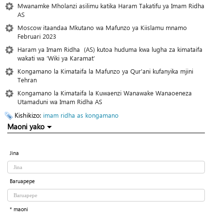
Mwanamke Mholanzi asilimu katika Haram Takatifu ya Imam Ridha
AS
Moscow itaandaa Mkutano wa Mafunzo ya Kiislamu mnamo
Februari 2023
Haram ya Imam Ridha (AS) kutoa huduma kwa lugha za kimataifa
wakati wa ‘Wiki ya Karamat’
Kongamano la Kimataifa la Mafunzo ya Qur'ani kufanyika mjini
Tehran
Kongamano la Kimataifa la Kuwaenzi Wanawake Wanaoeneza
Utamaduni wa Imam Ridha AS
Kishikizo:
imam ridha as
kongamano
Maoni yako
Jina
Baruapepe
* maoni