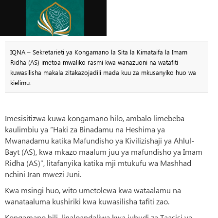
IQNA – Sekretarieti ya Kongamano la Sita la Kimataifa la Imam
Ridha (AS) imetoa mwaliko rasmi kwa wanazuoni na watafiti
kuwasilisha makala zitakazojadili mada kuu za mkusanyiko huo wa
kielimu.
Imesisitizwa kuwa kongamano hilo, ambalo limebeba
kaulimbiu ya “Haki za Binadamu na Heshima ya
Mwanadamu katika Mafundisho ya Kivilizishaji ya Ahlul-
Bayt (AS), kwa mkazo maalum juu ya mafundisho ya Imam
Ridha (AS)”, litafanyika katika mji mtukufu wa Mashhad
nchini Iran mwezi Juni.
Kwa msingi huo, wito umetolewa kwa wataalamu na
wanataaluma kushiriki kwa kuwasilisha tafiti zao.
Kongamano hili, linaloandaliwa kwa juhudi za Taasisi ya