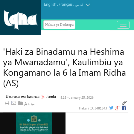
English
Français
.
.
فارسی
Nakala ya Desktopu
باز
و
بسته
کردن
منو
'Haki za Binadamu na Heshima
ya Mwanadamu', Kaulimbiu ya
Kongamano la 6 la Imam Ridha
(AS)
Ukurasa wa kwanza
Jumla
8:16 - January 25, 2026
Habari ID:
3481843