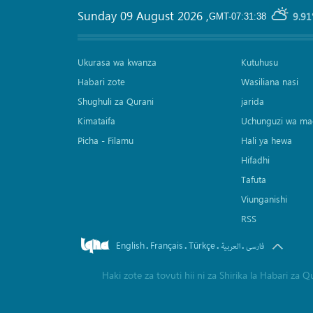
Sunday 09 August 2026
,
9.91
GMT-07:31:38
Ukurasa wa kwanza
Kutuhusu
Habari zote
Wasiliana nasi
Shughuli za Qurani
jarida
Kimataifa
Uchunguzi wa ma
Picha‎ - Filamu‎
Hali ya hewa
Hifadhi
Tafuta
Viunganishi
RSS
English
Français
Türkçe
.
.
.
.
العربیة
فارسی
Haki zote za tovuti hii ni za Shirika la Habari z