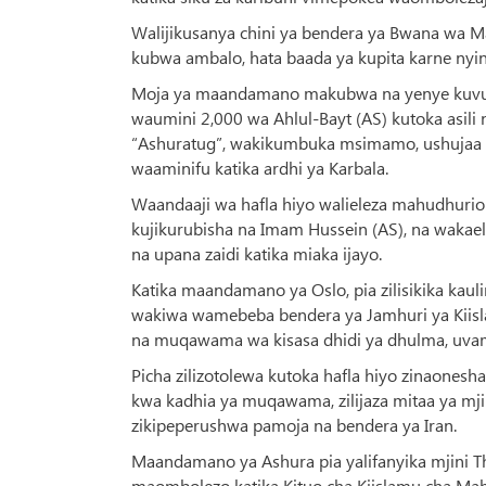
Walijikusanya chini ya bendera ya Bwana wa 
kubwa ambalo, hata baada ya kupita karne nyi
Moja ya maandamano makubwa na yenye kuvutia 
waumini 2,000 wa Ahlul-Bayt (AS) kutoka asili n
“Ashuratug”, wakikumbuka msimamo, ushujaa 
waaminifu katika ardhi ya Karbala.
Waandaaji wa hafla hiyo walieleza mahudhuri
kujikurubisha na Imam Hussein (AS), na wakae
na upana zaidi katika miaka ijayo.
Katika maandamano ya Oslo, pia zilisikika kau
wakiwa wamebeba bendera ya Jamhuri ya Kiisla
na muqawama wa kisasa dhidi ya dhulma, uvam
Picha zilizotolewa kutoka hafla hiyo zinaones
kwa kadhia ya muqawama, zilijaza mitaa ya m
zikipeperushwa pamoja na bendera ya Iran.
Maandamano ya Ashura pia yalifanyika mjini Th
maombolezo katika Kituo cha Kiislamu cha Mahfi