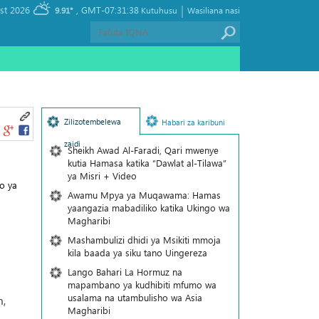
|
, Sunday 09 August 2026
GMT-07:31:38
9.91°
Kutuhusu
Wasiliana nasi
Zilizotembelewa
Habari za karibuni
zaidi
Sheikh Awad Al-Faradi, Qari mwenye
kutia Hamasa katika “Dawlat al-Tilawa”
ya Misri + Video
o ya
Awamu Mpya ya Muqawama: Hamas
yaangazia mabadiliko katika Ukingo wa
Magharibi
Mashambulizi dhidi ya Msikiti mmoja
kila baada ya siku tano Uingereza
Lango Bahari La Hormuz na
mapambano ya kudhibiti mfumo wa
usalama na utambulisho wa Asia
m,
Magharibi