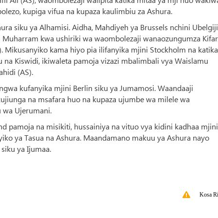
lezo, kupiga vifua na kupaza kaulimbiu za Ashura.
 siku ya Alhamisi. Aidha, Mahdiyeh ya Brussels nchini Ubelgiji
za Muharram kwa ushiriki wa waombolezaji wanaozungumza Kifar
 Mikusanyiko kama hiyo pia ilifanyika mjini Stockholm na katika
bu na Kiswidi, ikiwaleta pamoja vizazi mbalimbali vya Waislamu
hidi (AS).
a kufanyika mjini Berlin siku ya Jumamosi. Waandaaji
jiunga na msafara huo na kupaza ujumbe wa milele wa
u wa Ujerumani.
d pamoja na misikiti, hussainiya na vituo vya kidini kadhaa mjini
yiko ya Tasua na Ashura. Maandamano makuu ya Ashura nayo
 siku ya Ijumaa.
Kosa Ri