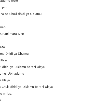
inadamu wote
Hijabu
na na Chuki dhidi ya Uislamu
umani
ur’ani mara Nne
Gaza
mama Dhidi ya Dhulma
Ulaya
 dhidi ya Uislamu barani Ulaya
slamu, Ubinadamu
i Ulaya
 Chuki dhidi ya Uislamu barani Ulaya
wakimbizi
n