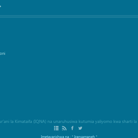
°
oni
a Qur'ani la Kimataifa (IQNA) na unaruhusiwa kutumia yaliyomo kwa sharti 
Imetayarishwa na :
" Iransamaneh "