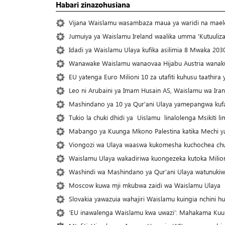
Habari zinazohusiana
Vijana Waislamu wasambaza maua ya waridi na mael
Jumuiya ya Waislamu Ireland waalika umma 'Kutuuliz
Idadi ya Waislamu Ulaya kufika asilimia 8 Mwaka 203
Wanawake Waislamu wanaovaa Hijabu Austria wanaku
EU yatenga Euro Milioni 10 za utafiti kuhusu taathira 
Leo ni Arubaini ya Imam Husain AS, Waislamu wa Ir
Mashindano ya 10 ya Qur'ani Ulaya yamepangwa kuf
Tukio la chuki dhidi ya Uislamu linalolenga Msikiti 
Mabango ya Kuunga Mkono Palestina katika Mechi ya
Viongozi wa Ulaya waaswa kukomesha kuchochea chuk
Waislamu Ulaya wakadiriwa kuongezeka kutoka Milion
Washindi wa Mashindano ya Qur’ani Ulaya watunuki
Moscow kuwa mji mkubwa zaidi wa Waislamu Ulaya
Slovakia yawazuia wahajiri Waislamu kuingia nchini 
‘EU inawalenga Waislamu kwa uwazi’: Mahakama Kuu 