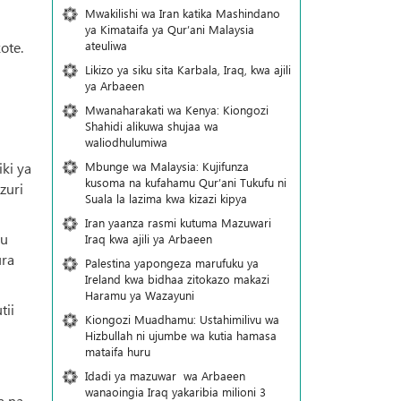
Mwakilishi wa Iran katika Mashindano
ya Kimataifa ya Qur’ani Malaysia
ateuliwa
ote.
Likizo ya siku sita Karbala, Iraq, kwa ajili
ya Arbaeen
Mwanaharakati wa Kenya: Kiongozi
Shahidi alikuwa shujaa wa
waliodhulumiwa
Mbunge wa Malaysia: Kujifunza
ki ya
kusoma na kufahamu Qur’ani Tukufu ni
zuri
Suala la lazima kwa kizazi kipya
Iran yaanza rasmi kutuma Mazuwari
ku
Iraq kwa ajili ya Arbaeen
ura
Palestina yapongeza marufuku ya
Ireland kwa bidhaa zitokazo makazi
Haramu ya Wazayuni
tii
Kiongozi Muadhamu: Ustahimilivu wa
Hizbullah ni ujumbe wa kutia hamasa
mataifa huru
Idadi ya mazuwar wa Arbaeen
wanaoingia Iraq yakaribia milioni 3
a na