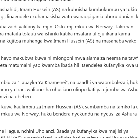
Mashahidi, Imam Hussein (AS) na kuhuisha kumbukumbu ya tukio
ngi, linaendelea kuhamasisha watu wanaopigania uhuru duniani k
zaidi yalifanyika mjini Oslo, mji mkuu wa Norway. Takribani
a mataifa tofauti walishiriki katika msafara uliojulikana kama
na kujitoa muhanga kwa Imam Hussein (AS) na masahaba wake
o hayo makubwa kuwa ni miongoni mwa alama za neema na tawfi
leza matumaini yao kwamba ibada hii itaendelea kufanyika kwa u
limbiu za “Labayka Ya Khamenei”, na baadhi ya waombolezaji, hu
mu ya Iran, walionesha uhusiano uliopo kati ya ujumbe wa Ash
izi na ubeberu.
ha kuwa kaulimbiu za Imam Hussein (AS), sambamba na tamko la u
ji mkuu wa Norway, huku bendera nyekundu na nyeusi za Ashura
e Hague, nchini Uholanzi. Baada ya kufanyika kwa majlisi ya
l Ali (AS), waombolezaji walipita katika mitaa ya mji huo wakiw