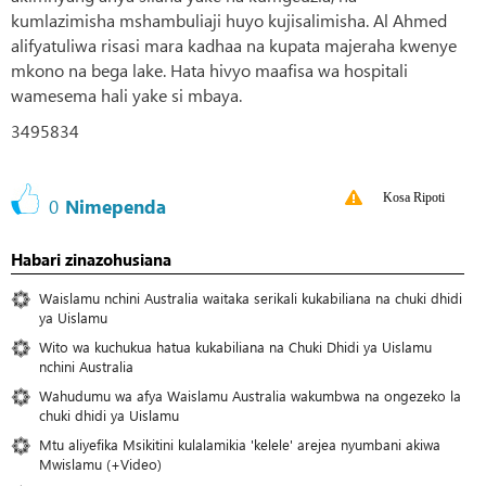
kumlazimisha mshambuliaji huyo kujisalimisha. Al Ahmed
alifyatuliwa risasi mara kadhaa na kupata majeraha kwenye
mkono na bega lake. Hata hivyo maafisa wa hospitali
wamesema hali yake si mbaya.
3495834
Kosa Ripoti
0
Nimependa
Habari zinazohusiana
Waislamu nchini Australia waitaka serikali kukabiliana na chuki dhidi
ya Uislamu
Wito wa kuchukua hatua kukabiliana na Chuki Dhidi ya Uislamu
nchini Australia
Wahudumu wa afya Waislamu Australia wakumbwa na ongezeko la
chuki dhidi ya Uislamu
Mtu aliyefika Msikitini kulalamikia 'kelele' arejea nyumbani akiwa
Mwislamu (+Video)