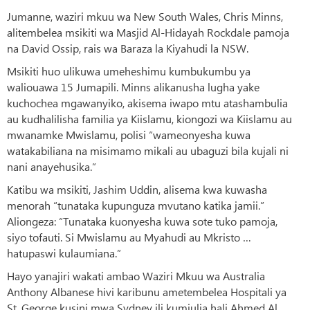
Jumanne, waziri mkuu wa New South Wales, Chris Minns,
alitembelea msikiti wa Masjid Al-Hidayah Rockdale pamoja
na David Ossip, rais wa Baraza la Kiyahudi la NSW.
Msikiti huo ulikuwa umeheshimu kumbukumbu ya
waliouawa 15 Jumapili. Minns alikanusha lugha yake
kuchochea mgawanyiko, akisema iwapo mtu atashambulia
au kudhalilisha familia ya Kiislamu, kiongozi wa Kiislamu au
mwanamke Mwislamu, polisi “wameonyesha kuwa
watakabiliana na misimamo mikali au ubaguzi bila kujali ni
nani anayehusika.”
Katibu wa msikiti, Jashim Uddin, alisema kwa kuwasha
menorah “tunataka kupunguza mvutano katika jamii.”
Aliongeza: “Tunataka kuonyesha kuwa sote tuko pamoja,
siyo tofauti. Si Mwislamu au Myahudi au Mkristo …
hatupaswi kulaumiana.”
Hayo yanajiri wakati ambao Waziri Mkuu wa Australia
Anthony Albanese hivi karibunu ametembelea Hospitali ya
St. George kusini mwa Sydney ili kumjulia hali Ahmed Al