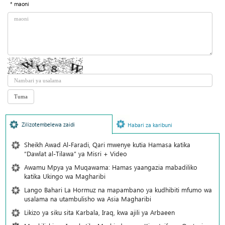
* maoni
Zilizotembelewa zaidi
Habari za karibuni
Sheikh Awad Al-Faradi, Qari mwenye kutia Hamasa katika
“Dawlat al-Tilawa” ya Misri + Video
Awamu Mpya ya Muqawama: Hamas yaangazia mabadiliko
katika Ukingo wa Magharibi
Lango Bahari La Hormuz na mapambano ya kudhibiti mfumo wa
usalama na utambulisho wa Asia Magharibi
Likizo ya siku sita Karbala, Iraq, kwa ajili ya Arbaeen