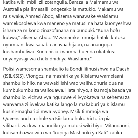
katika wiki mbili zilizotangulia. Baraza la Maimamu wa
Australia pia limesajili ongezeko la matukio. Makamu wa
rais wake, Ahmed Abdo, alisema wanawake Waislamu
wamekosolewa kwa maneno ya matusi na hata kuonyeshwa
ishara za mikono zinazofanana na bunduki. “Kuna hofu
kubwa,” alisema Abdo. “Mwanamke mmoja hataki kutoka
nyumbani kwa sababu anavaa hijabu, na anaogopa
kushambuliwa. Kuna hisia kwamba huenda ukatokea
unyanyasaji wa chuki dhidi ya Waislamu.”
Polisi wamesema shambulio la Bondi lilihusishwa na Daesh
(ISIL/ISIS). Viongozi na mashirika ya Kiislamu wamelaani
shambulio hilo, na wawakilishi wao walihudhuria dua na
kumbukumbu za waliouawa. Hata hivyo, siku moja baada ya
shambulio, vichwa vya nguruwe vilivyokatwa na sehemu za
wanyama ziliwekwa katika lango la makaburi ya Kiislamu
kusini-magharibi mwa Sydney. Msikiti mmoja wa
Queensland na shule ya Kiislamu huko Victoria pia
viliharibiwa kwa maandiko ya matusi wiki hiyo. Mitandaoni,
kulisambazwa wito wa “kupiga Mashariki ya Kati” katika