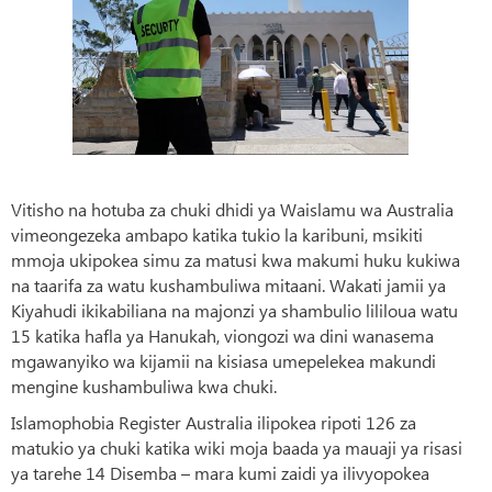
Vitisho na hotuba za chuki dhidi ya Waislamu wa Australia
vimeongezeka ambapo katika tukio la karibuni, msikiti
mmoja ukipokea simu za matusi kwa makumi huku kukiwa
na taarifa za watu kushambuliwa mitaani. Wakati jamii ya
Kiyahudi ikikabiliana na majonzi ya shambulio lililoua watu
15 katika hafla ya Hanukah, viongozi wa dini wanasema
mgawanyiko wa kijamii na kisiasa umepelekea makundi
mengine kushambuliwa kwa chuki.
Islamophobia Register Australia ilipokea ripoti 126 za
matukio ya chuki katika wiki moja baada ya mauaji ya risasi
ya tarehe 14 Disemba – mara kumi zaidi ya ilivyopokea