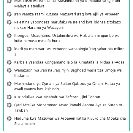
Mwakilishi wa Iran katika Mashindano ya Kimataifa ya Qur’ani
Malaysia ateuliwa
Iran yaanza rasmi kutuma Mazuwari Iraq kwa ajili ya Arbaeen
Palestina yapongeza marufuku ya Ireland kwa bidhaa zitokazo
makazi Haramu ya Wazayuni
Kiongozi Muadhamu: Ustahimilivu wa Hizbullah ni ujumbe wa
kutia hamasa mataifa huru
Idadi ya mazuwar wa Arbaeen wanaoingia Iraq yakaribia milioni
3
Karbala yaandaa Kongamano la 5 la Kimataifa la Nidaa al-Aqsa
Wanazuoni wa Iran na Iraq mjini Baghdad wasisitiza Umoja wa
Kiislamu
Mashindano ya Qur’ani ya Sultan Qaboos ya Oman: Hatua ya
awali yaanza kwa kishindo
Kuzinduliwa kwa Msahafu wa Zaferani jijini Tehran
Qari Mtajika Mohammad Javad Panahi Asoma Aya za Surah At-
Tawbah
Huduma kwa Mazuwar wa Arbaeen katika Kivuko cha Mpaka cha
Shalamcheh