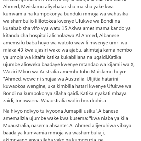
Ahmed, Mwislamu aliyehatarisha maisha yake kwa
kumvamia na kumpokonya bunduki mmoja wa wahusika
wa shambulio lililotokea kwenye Ufukwe wa Bondi na
kusababisha vifo vya watu 15.Akiwa amesimama kando ya
kitanda cha hospitali alicholazwa Al Ahmed, Albanese
amemsifu baba huyo wa watoto wawili mwenye umri wa
miaka 43 kwa ujasiri wake wa ajabu, akimtaja kama nembo
ya umoja wa kitaifa katika kukabiliana na ugaidi.Katika
ujumbe alioweka baadaye kwenye mtandao wa kijamii wa X,
Waziri Mkuu wa Australia amemhutubu Muislamu huyo:
"Ahmed, wewe ni shujaa wa Australia. Ulijitia hatarini
kuwaokoa wengine, ukaikimbilia hatari kwenye Ufukwe wa
Bondi na kumpokonya silaha gaidi. Katika nyakati mbaya
zaidi, tunawaona Waaustralia walio bora kabisa.
Na hivyo ndivyo tulivyoona Jumapili usiku".Albanese
amemalizia ujumbe wake kwa kusema: "kwa niaba ya kila
Muaustralia, nasema ahsante".Al Ahmed alijeruhiwa vibaya
baada ya kumvamia mmoja wa washambuliaji,
akimnyang'anya silaha yake na kumgeuzia, na