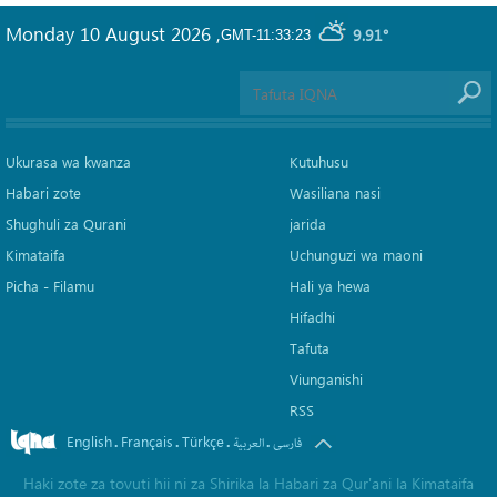
Monday 10 August 2026
,
9.91°
GMT-11:33:23
Ukurasa wa kwanza
Kutuhusu
Habari zote
Wasiliana nasi
Shughuli za Qurani
jarida
Kimataifa
Uchunguzi wa maoni
Picha‎ - Filamu‎
Hali ya hewa
Hifadhi
Tafuta
Viunganishi
RSS
English
Français
Türkçe
.
.
.
.
فارسی
العربیة
Haki zote za tovuti hii ni za Shirika la Habari za Qur'ani la Kimataifa