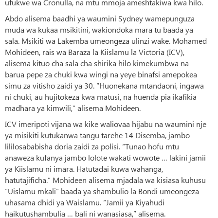
ufukwe wa Cronulla, na mtu mmoja ameshtakiwa kwa hilo.
Abdo alisema baadhi ya waumini Sydney wamepunguza
muda wa kukaa msikitini, wakiondoka mara tu baada ya
sala. Msikiti wa Lakemba umeongeza ulinzi wake. Mohamed
Mohideen, rais wa Baraza la Kiislamu la Victoria (ICV),
alisema kituo cha sala cha shirika hilo kimekumbwa na
barua pepe za chuki kwa wingi na yeye binafsi amepokea
simu za vitisho zaidi ya 30. “Huonekana mtandaoni, ingawa
ni chuki, au hujitokeza kwa matusi, na huenda pia ikafikia
madhara ya kimwili,” alisema Mohideen.
ICV imeripoti vijana wa kike waliovaa hijabu na waumini nje
ya misikiti kutukanwa tangu tarehe 14 Disemba, jambo
lililosababisha doria zaidi za polisi. “Tunao hofu mtu
anaweza kufanya jambo lolote wakati wowote … lakini jamii
ya Kiislamu ni imara. Hatutadai kuwa wahanga,
hatutajificha.” Mohideen alisema mjadala wa kisiasa kuhusu
“Uislamu mkali” baada ya shambulio la Bondi umeongeza
uhasama dhidi ya Waislamu. “Jamii ya Kiyahudi
haikutushambulia … bali ni wanasiasa,” alisema.