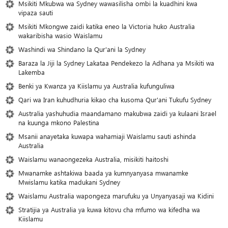
Msikiti Mkubwa wa Sydney wawasilisha ombi la kuadhini kwa
vipaza sauti
Msikiti Mkongwe zaidi katika eneo la Victoria huko Australia
wakaribisha wasio Waislamu
Washindi wa Shindano la Qur'ani la Sydney
Baraza la Jiji la Sydney Lakataa Pendekezo la Adhana ya Msikiti wa
Lakemba
Benki ya Kwanza ya Kiislamu ya Australia kufunguliwa
Qari wa Iran kuhudhuria kikao cha kusoma Qur'ani Tukufu Sydney
Australia yashuhudia maandamano makubwa zaidi ya kulaani Israel
na kuunga mkono Palestina
Msanii anayetaka kuwapa wahamiaji Waislamu sauti ashinda
Australia
Waislamu wanaongezeka Australia, misikiti haitoshi
Mwanamke ashtakiwa baada ya kumnyanyasa mwanamke
Mwislamu katika madukani Sydney
Waislamu Australia wapongeza marufuku ya Unyanyasaji wa Kidini
Stratijia ya Australia ya kuwa kitovu cha mfumo wa kifedha wa
Kiislamu