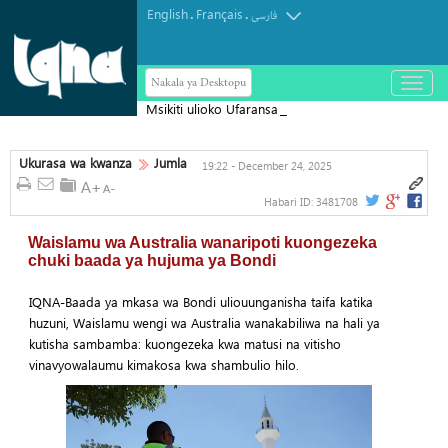
English
Français
.
.
فارسی
Nakala ya Desktopu
باز
و
Msikiti ulioko Ufaransa wafungwa,
بسته
کردن
wakili aonya hatari kwa uhuru wa dini
منو
Ukurasa wa kwanza
Jumla
19:22 - December 24, 2025
Habari ID:
3481708
Waislamu wa Australia wanaripoti kuongezeka
chuki baada ya hujuma ya Bondi
IQNA-Baada ya mkasa wa Bondi uliouunganisha taifa katika
huzuni, Waislamu wengi wa Australia wanakabiliwa na hali ya
kutisha sambamba: kuongezeka kwa matusi na vitisho
vinavyowalaumu kimakosa kwa shambulio hilo.