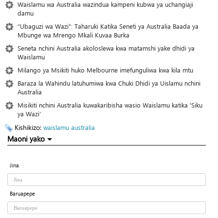
Waislamu wa Australia wazindua kampeni kubwa ya uchangiaji
damu
“Ubaguzi wa Wazi”: Taharuki Katika Seneti ya Australia Baada ya
Mbunge wa Mrengo Mkali Kuvaa Burka
Seneta nchini Australia akoloslewa kwa matamshi yake dhidi ya
Waislamu
Milango ya Msikiti huko Melbourne imefunguliwa kwa kila mtu
Baraza la Wahindu latuhumiwa kwa Chuki Dhidi ya Uislamu nchini
Australia
Misikiti nchini Australia kuwakaribisha wasio Waislamu katika 'Siku
ya Wazi'
Kishikizo:
waislamu
australia
Maoni yako
Jina
Baruapepe