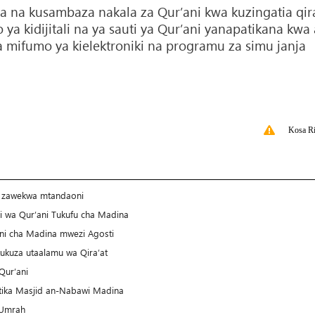
ha na kusambaza nakala za Qur’ani kwa kuzingatia qir
 ya kidijitali na ya sauti ya Qur’ani yanapatikana kwa a
ia mifumo ya kielektroniki na programu za simu janja
Kosa Ri
 44 zawekwa mtandaoni
i wa Qur’ani Tukufu cha Madina
ani cha Madina mwezi Agosti
kukuza utaalamu wa Qira’at
Qur’ani
atika Masjid an-Nabawi Madina
 Umrah