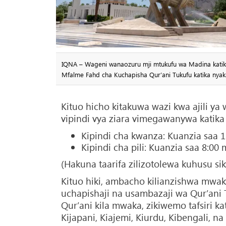
IQNA – Wageni wanaozuru mji mtukufu wa Madina katika 
Mfalme Fahd cha Kuchapisha Qur’ani Tukufu katika nyaka
Kituo hicho kitakuwa wazi kwa ajili ya
vipindi vya ziara vimegawanywa katika
Kipindi cha kwanza: Kuanzia saa 1
Kipindi cha pili: Kuanzia saa 8:00
(Hakuna taarifa zilizotolewa kuhusu si
Kituo hiki, ambacho kilianzishwa mwak
uchapishaji na usambazaji wa Qur’ani T
Qur’ani kila mwaka, zikiwemo tafsiri kat
Kijapani, Kiajemi, Kiurdu, Kibengali, na