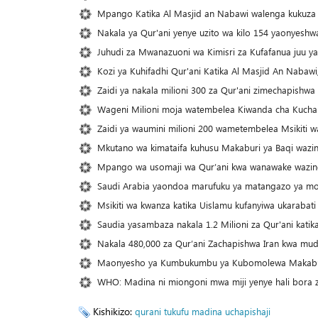
Mpango Katika Al Masjid an Nabawi walenga kukuza 
Nakala ya Qur'ani yenye uzito wa kilo 154 yaonyes
Juhudi za Mwanazuoni wa Kimisri za Kufafanua juu y
Kozi ya Kuhifadhi Qur'ani Katika Al Masjid An Nabaw
Zaidi ya nakala milioni 300 za Qur'ani zimechapishw
Wageni Milioni moja watembelea Kiwanda cha Kuch
Zaidi ya waumini milioni 200 wametembelea Msikiti
Mkutano wa kimataifa kuhusu Makaburi ya Baqi waz
Mpango wa usomaji wa Qur’ani kwa wanawake wazin
Saudi Arabia yaondoa marufuku ya matangazo ya mo
Msikiti wa kwanza katika Uislamu kufanyiwa ukarabati
Saudia yasambaza nakala 1.2 Milioni za Qur'ani katik
Nakala 480,000 za Qur’ani Zachapishwa Iran kwa mud
Maonyesho ya Kumbukumbu ya Kubomolewa Makaburi 
WHO: Madina ni miongoni mwa miji yenye hali bora za
Kishikizo:
qurani tukufu
madina
uchapishaji