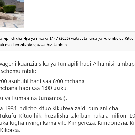
kipindi cha Hija ya mwaka 1447 (2026) watapata fursa ya kutembelea Kituo
ti maalum zilizotangazwa hivi karibuni.
 wageni kuanzia siku ya Jumapili hadi Alhamisi, amba
 sehemu mbili:
:00 asubuhi hadi saa 6:00 mchana.
 mchana hadi saa 1:00 usiku.
ku ya Ijumaa na Jumamosi).
a 1984, ndicho kituo kikubwa zaidi duniani cha
ukufu. Kituo hiki huzalisha takriban nakala milioni 10
ika lugha nyingi kama vile Kiingereza, Kiindonesia, Ki
 Kikorea.