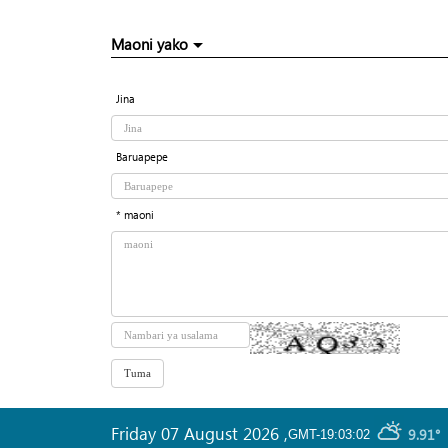
Maoni yako
Jina
Baruapepe
* maoni
Friday 07 August 2026
,
9.91°
GMT-19:03:02