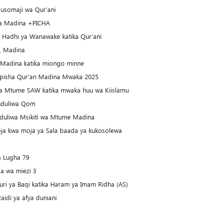
usomaji wa Qur'ani
hwa Madina +PICHA
a Hadhi ya Wanawake katika Qur'ani
i, Madina
a Madina katika miongo minne
apisha Qur’an Madina Mwaka 2025
 wa Mtume SAW katika mwaka huu wa Kiislamu
induliwa Qom
duliwa Msikiti wa Mtume Madina
ja kwa moja ya Sala baada ya kukosolewa
a Lugha 79
a wa miezi 3
ya Baqi katika Haram ya Imam Ridha (AS)
idi ya afya duniani