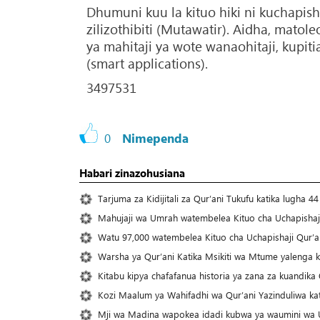
Dhumuni kuu la kituo hiki ni kuchapis
zilizothibiti (Mutawatir). Aidha, matoleo
ya mahitaji ya wote wanaohitaji, kupit
(smart applications).
3497531
0
Nimependa
Habari zinazohusiana
Tarjuma za Kidijitali za Qur’ani Tukufu katika lugha
Mahujaji wa Umrah watembelea Kituo cha Uchapishaj
Watu 97,000 watembelea Kituo cha Uchapishaji Qur’
Warsha ya Qur’ani Katika Msikiti wa Mtume yalenga 
Kitabu kipya chafafanua historia ya zana za kuandika 
Kozi Maalum ya Wahifadhi wa Qur’ani Yazinduliwa k
Mji wa Madina wapokea idadi kubwa ya waumini wa