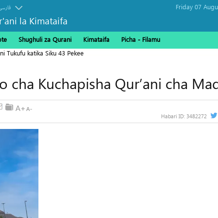
فارسی
r'ani la Kimataifa
ote
Shughuli za Qurani
Kimataifa
Picha‎ - Filamu‎
ni Tukufu katika Siku 43 Pekee
uo cha Kuchapisha Qur’ani cha Ma
Habari ID:
3482272