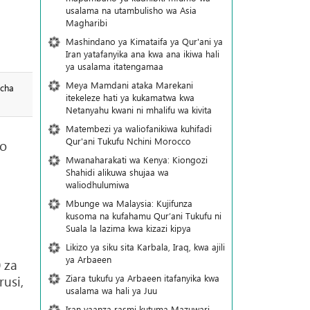
usalama na utambulisho wa Asia
Magharibi
Mashindano ya Kimataifa ya Qur'ani ya
Iran yatafanyika ana kwa ana ikiwa hali
ya usalama itatengamaa
Meya Mamdani ataka Marekani
 cha
itekeleze hati ya kukamatwa kwa
Netanyahu kwani ni mhalifu wa kivita
Matembezi ya waliofanikiwa kuhifadi
Qur'ani Tukufu Nchini Morocco
po
Mwanaharakati wa Kenya: Kiongozi
Shahidi alikuwa shujaa wa
waliodhulumiwa
Mbunge wa Malaysia: Kujifunza
kusoma na kufahamu Qur’ani Tukufu ni
Suala la lazima kwa kizazi kipya
Likizo ya siku sita Karbala, Iraq, kwa ajili
ya Arbaeen
 za
Ziara tukufu ya Arbaeen itafanyika kwa
rusi,
usalama wa hali ya Juu
Iran yaanza rasmi kutuma Mazuwari