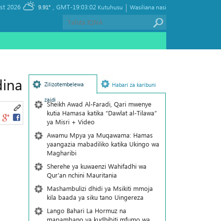
|
, Friday 07 August 2026
GMT-19:03:02
9.91°
Kutuhusu
Wasiliana nasi
dina
Zilizotembelewa
Habari za karibuni
zaidi
Sheikh Awad Al-Faradi, Qari mwenye
kutia Hamasa katika “Dawlat al-Tilawa”
ya Misri + Video
Awamu Mpya ya Muqawama: Hamas
yaangazia mabadiliko katika Ukingo wa
Magharibi
Sherehe ya kuwaenzi Wahifadhi wa
Qur'an nchini Mauritania
Mashambulizi dhidi ya Msikiti mmoja
kila baada ya siku tano Uingereza
Lango Bahari La Hormuz na
mapambano ya kudhibiti mfumo wa