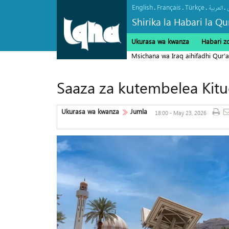
English
Français
Türkçe
.
.
.
.
العربیة
Shirika la Habari la Qu
Ukurasa wa kwanza
Habari z
Msichana wa Iraq aihifadhi Qur’a
Saaza za kutembelea Kit
Ukurasa wa kwanza
Jumla
18:00 - May 23, 2026