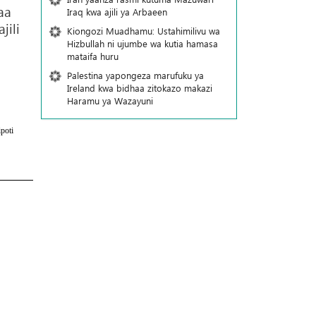
aa
Iraq kwa ajili ya Arbaeen
jili
Kiongozi Muadhamu: Ustahimilivu wa
Hizbullah ni ujumbe wa kutia hamasa
mataifa huru
Palestina yapongeza marufuku ya
Ireland kwa bidhaa zitokazo makazi
Haramu ya Wazayuni
poti