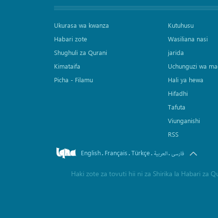
Ukurasa wa kwanza
Kutuhusu
Habari zote
Wasiliana nasi
Shughuli za Qurani
jarida
Kimataifa
Uchunguzi wa ma
Picha‎ - Filamu‎
Hali ya hewa
Hifadhi
Tafuta
Viunganishi
RSS
English
Français
Türkçe
.
.
.
.
فارسی
العربیة
Haki zote za tovuti hii ni za Shirika la Habari z