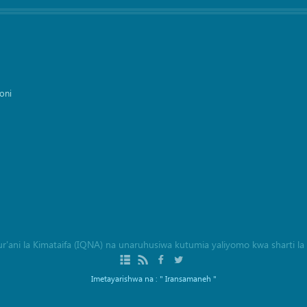
oni
a Qur'ani la Kimataifa (IQNA) na unaruhusiwa kutumia yaliyomo kwa sharti 
Imetayarishwa na :
" Iransamaneh "