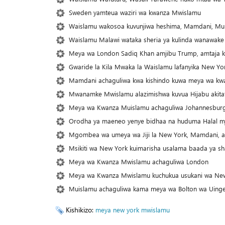
Sweden yamteua waziri wa kwanza Mwislamu
Waislamu wakosoa kuvunjiwa heshima, Mamdani, Mu
Waislamu Malawi wataka sheria ya kulinda wanawake
Meya wa London Sadiq Khan amjibu Trump, amtaja k
Gwaride la Kila Mwaka la Waislamu lafanyika New Yo
Mamdani achaguliwa kwa kishindo kuwa meya wa k
Mwanamke Mwislamu alazimishwa kuvua Hijabu akita
Meya wa Kwanza Muislamu achaguliwa Johannesburg 
Orodha ya maeneo yenye bidhaa na huduma Halal mj
Mgombea wa umeya wa Jiji la New York, Mamdani, akab
Msikiti wa New York kuimarisha usalama baada ya s
Meya wa Kwanza Mwislamu achaguliwa London
Meya wa Kwanza Mwislamu kuchukua usukani wa New 
Muislamu achaguliwa kama meya wa Bolton wa Uing
Kishikizo:
meya
new york
mwislamu