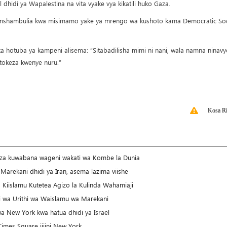
dhidi ya Wapalestina na vita vyake vya kikatili huko Gaza.
limshambulia kwa misimamo yake ya mrengo wa kushoto kama Democratic Soci
ika hotuba ya kampeni alisema: “Sitabadilisha mimi ni nani, wala namna ninavy
ajitokeza kwenye nuru.”
Kosa Ri
za kuwabana wageni wakati wa Kombe la Dunia
arekani dhidi ya Iran, asema lazima viishe
Kiislamu Kutetea Agizo la Kulinda Wahamiaji
 wa Urithi wa Waislamu wa Marekani
 New York kwa hatua dhidi ya Israel
mes Square jijini New York