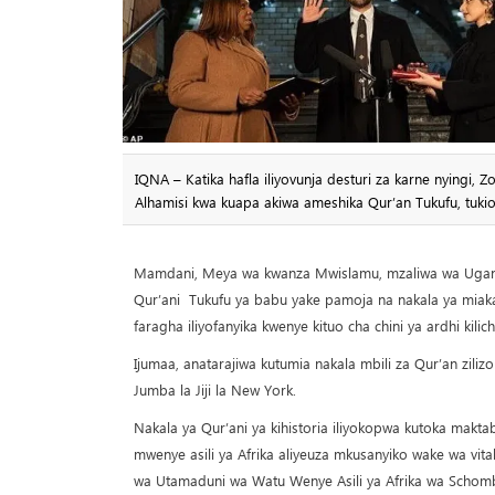
IQNA – Katika hafla iliyovunja desturi za karne nyingi
Alhamisi kwa kuapa akiwa ameshika Qur’an Tukufu, tukio 
Mamdani, Meya wa kwanza Mwislamu, mzaliwa wa Uganda 
Qur’ani Tukufu ya babu yake pamoja na nakala ya miak
faragha iliyofanyika kwenye kituo cha chini ya ardhi kili
Ijumaa, anatarajiwa kutumia nakala mbili za Qur’an zil
Jumba la Jiji la New York.
Nakala ya Qur’ani ya kihistoria iliyokopwa kutoka makt
mwenye asili ya Afrika aliyeuza mkusanyiko wake wa vi
wa Utamaduni wa Watu Wenye Asili ya Afrika wa Schom