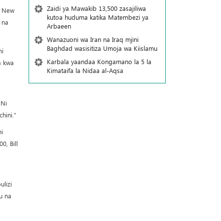
Zaidi ya Mawakib 13,500 zasajiliwa
a New
kutoa huduma katika Matembezi ya
 na
Arbaeen
Wanazuoni wa Iran na Iraq mjini
Baghdad wasisitiza Umoja wa Kiislamu
mi
Karbala yaandaa Kongamano la 5 la
a kwa
Kimataifa la Nidaa al-Aqsa
 Ni
hini.”
i
0, Bill
lizi
u na