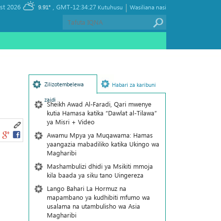
|
, Saturday 08 August 2026
GMT-12:34:27
9.91°
Kutuhusu
Wasiliana nasi
Zilizotembelewa
Habari za karibuni
zaidi
Sheikh Awad Al-Faradi, Qari mwenye
kutia Hamasa katika “Dawlat al-Tilawa”
ya Misri + Video
Awamu Mpya ya Muqawama: Hamas
yaangazia mabadiliko katika Ukingo wa
Magharibi
Mashambulizi dhidi ya Msikiti mmoja
kila baada ya siku tano Uingereza
Lango Bahari La Hormuz na
mapambano ya kudhibiti mfumo wa
usalama na utambulisho wa Asia
Magharibi