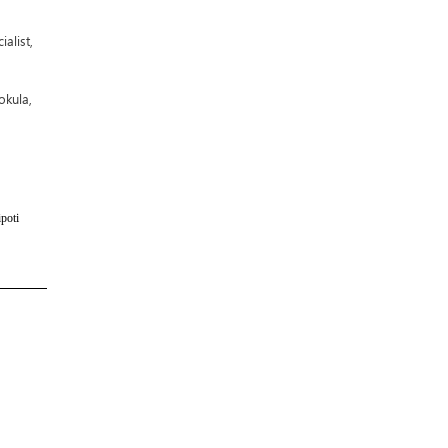
alist,
okula,
poti