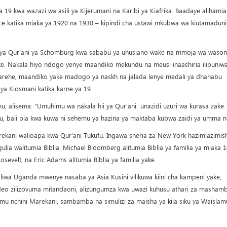
19 kwa wazazi wa asili ya Kijerumani na Karibi ya Kiafrika. Baadaye alihami
ce katika miaka ya 1920 na 1930 – kipindi cha ustawi mkubwa wa kiutamaduni
 ya Qur’ani ya Schomburg kwa sababu ya uhusiano wake na mmoja wa waso
ake. Nakala hiyo ndogo yenye maandiko mekundu na meusi inaashiria ilibuniw
a tarehe, maandiko yake madogo ya naskh na jalada lenye medali ya dhahabu
ya Kiosmani katika karne ya 19.
, alisema: “Umuhimu wa nakala hii ya Qur’ani unazidi uzuri wa kurasa zake.
tu, bali pia kwa kuwa ni sehemu ya hazina ya maktaba kubwa zaidi ya umma nc
ani walioapa kwa Qur’ani Tukufu. Ingawa sheria za New York hazimlazimish
a walitumia Biblia. Michael Bloomberg alitumia Biblia ya familia ya miaka 10
osevelt, na Eric Adams alitumia Biblia ya familia yake.
liwa Uganda mwenye nasaba ya Asia Kusini vilikuwa kiini cha kampeni yake,
ideo zilizovuma mitandaoni, alizungumza kwa uwazi kuhusu athari za mashambu
mu nchini Marekani, sambamba na simulizi za maisha ya kila siku ya Waislam