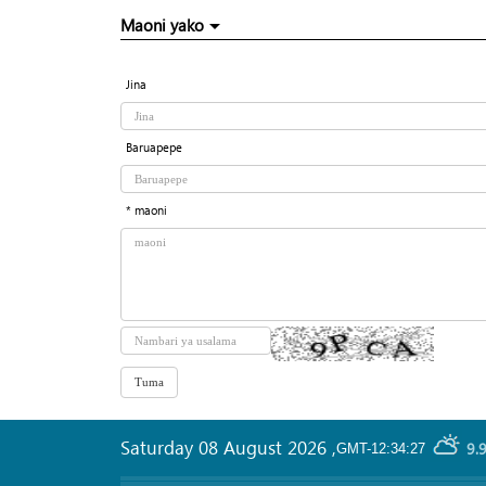
Maoni yako
Jina
Baruapepe
* maoni
Saturday 08 August 2026
,
9.
GMT-12:34:27