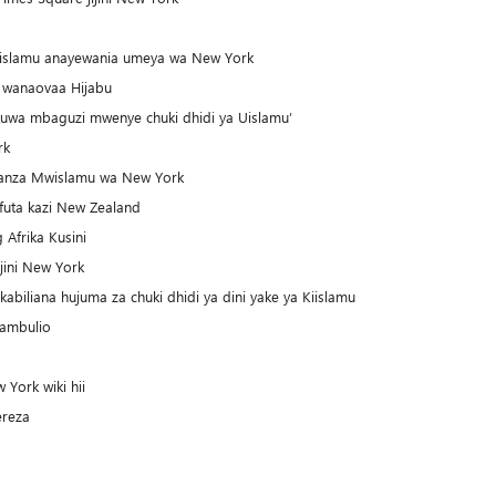
islamu anayewania umeya wa New York
 wanaovaa Hijabu
uwa mbaguzi mwenye chuki dhidi ya Uislamu’
rk
wanza Mwislamu wa New York
futa kazi New Zealand
Afrika Kusini
ini New York
iliana hujuma za chuki dhidi ya dini yake ya Kiislamu
hambulio
York wiki hii
ereza