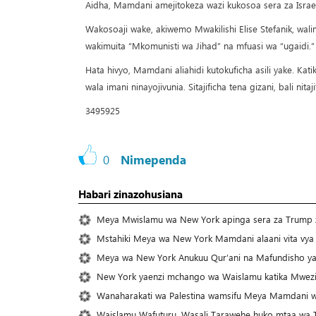
Aidha, Mamdani amejitokeza wazi kukosoa sera za Israel 
Wakosoaji wake, akiwemo Mwakilishi Elise Stefanik, wa
wakimuita “Mkomunisti wa Jihad” na mfuasi wa “ugaidi.”
Hata hivyo, Mamdani aliahidi kutokuficha asili yake. Kat
wala imani ninayojivunia. Sitajificha tena gizani, bali nit
3495925
0
Nimependa
Habari zinazohusiana
Meya Mwislamu wa New York apinga sera za Trump 
Mstahiki Meya wa New York Mamdani alaani vita vya M
Meya wa New York Anukuu Qur’ani na Mafundisho ya 
New York yaenzi mchango wa Waislamu katika Mwezi
Wanaharakati wa Palestina wamsifu Meya Mamdani wa
Waislamu Wafuturu, Wasali Tarawehe huko mtaa wa Ti