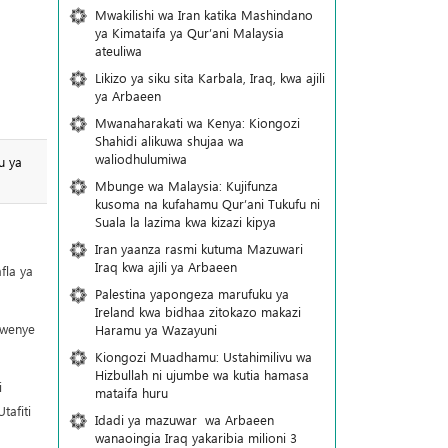
Mwakilishi wa Iran katika Mashindano
ya Kimataifa ya Qur’ani Malaysia
ateuliwa
Likizo ya siku sita Karbala, Iraq, kwa ajili
ya Arbaeen
Mwanaharakati wa Kenya: Kiongozi
Shahidi alikuwa shujaa wa
waliodhulumiwa
u ya
Mbunge wa Malaysia: Kujifunza
kusoma na kufahamu Qur’ani Tukufu ni
Suala la lazima kwa kizazi kipya
a
Iran yaanza rasmi kutuma Mazuwari
Iraq kwa ajili ya Arbaeen
fla ya
Palestina yapongeza marufuku ya
Ireland kwa bidhaa zitokazo makazi
kwenye
Haramu ya Wazayuni
Kiongozi Muadhamu: Ustahimilivu wa
Hizbullah ni ujumbe wa kutia hamasa
i
mataifa huru
tafiti
Idadi ya mazuwar wa Arbaeen
wanaoingia Iraq yakaribia milioni 3