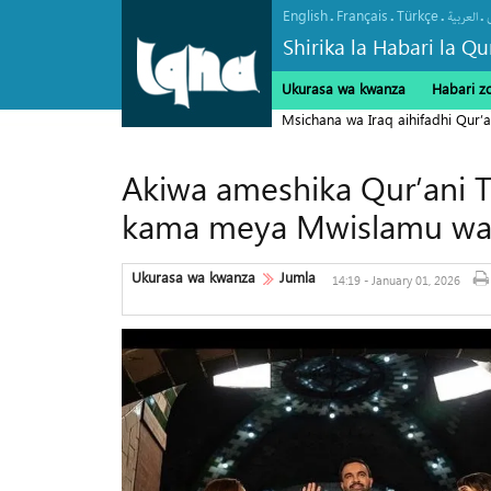
English
Français
Türkçe
.
.
.
.
العربیة
Shirika la Habari la Qu
Ukurasa wa kwanza
Habari z
Msichana wa Iraq aihifadhi Qur’a
Akiwa ameshika Qur’ani T
kama meya Mwislamu wa j
Ukurasa wa kwanza
Jumla
14:19 - January 01, 2026