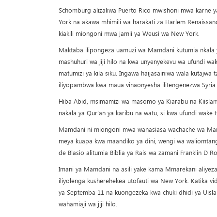
Schomburg alizaliwa Puerto Rico mwishoni mwa karne ya 
York na akawa mhimili wa harakati za Harlem Renaissan
kiakili miongoni mwa jamii ya Weusi wa New York.
Maktaba ilipongeza uamuzi wa Mamdani kutumia nkala
mashuhuri wa jiji hilo na kwa unyenyekevu wa ufundi w
matumizi ya kila siku. Ingawa haijasainiwa wala kutajw
iliyopambwa kwa maua vinaonyesha ilitengenezwa Syria 
Hiba Abid, msimamizi wa masomo ya Kiarabu na Kiislamu
nakala ya Qur’an ya karibu na watu, si kwa ufundi wake 
Mamdani ni miongoni mwa wanasiasa wachache wa Marek
meya kuapa kwa maandiko ya dini, wengi wa waliomtanguli
de Blasio alitumia Biblia ya Rais wa zamani Franklin D Ro
Imani ya Mamdani na asili yake kama Mmarekani aliyeza
iliyolenga kusherehekea utofauti wa New York. Katika v
ya Septemba 11 na kuongezeka kwa chuki dhidi ya Uisla
wahamiaji wa jiji hilo.