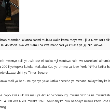
, Zohran Mamdani alianza rasmi muhula wake kama meya wa Jiji la New York sik
la kihistoria kwa Waislamu na kwa mandhari ya kisiasa ya jiji hilo kubwa.
mwenye asili ya Asia Kusini katika mji mkubwa zaidi wa Marekani, alitumi
a 200 iliyokopwa kutoka Maktaba Kuu ya Umma ya New York (NYPL) katika ha
chotelekezwa chini ya Times Square.
izokuwa mali ya babu na nyanya yake katika sherehe ya mchana itakayofanyika 
aba hapo awali ilikuwa mali ya Arturo Schomburg, mwanahistoria na mwandish
tabu 4,000 kwa NYPL mwaka 1926. Mkusanyiko huo baadaye ukawa kitovu cha U
burg.