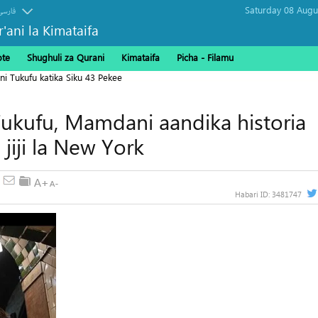
فارسی
r'ani la Kimataifa
ote
Shughuli za Qurani
Kimataifa
Picha‎ - Filamu‎
ni Tukufu katika Siku 43 Pekee
ukufu, Mamdani aandika historia
iji la New York
Habari ID:
3481747