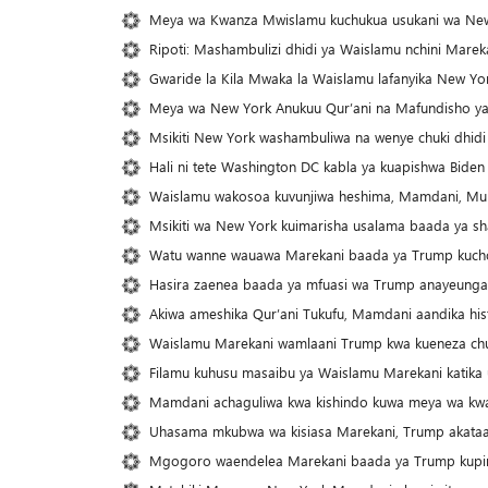
Meya wa Kwanza Mwislamu kuchukua usukani wa New 
Ripoti: Mashambulizi dhidi ya Waislamu nchini Mar
Gwaride la Kila Mwaka la Waislamu lafanyika New Yo
Meya wa New York Anukuu Qur’ani na Mafundisho ya 
Msikiti New York washambuliwa na wenye chuki dhidi
Hali ni tete Washington DC kabla ya kuapishwa Biden
Waislamu wakosoa kuvunjiwa heshima, Mamdani, Mu
Msikiti wa New York kuimarisha usalama baada ya s
Watu wanne wauawa Marekani baada ya Trump kuchoc
Hasira zaenea baada ya mfuasi wa Trump anayeunga m
Akiwa ameshika Qur’ani Tukufu, Mamdani aandika his
Waislamu Marekani wamlaani Trump kwa kueneza chu
Filamu kuhusu masaibu ya Waislamu Marekani katika
Mamdani achaguliwa kwa kishindo kuwa meya wa k
Uhasama mkubwa wa kisiasa Marekani, Trump akataa
Mgogoro waendelea Marekani baada ya Trump kupinga