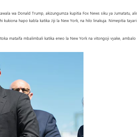
wala wa Donald Trump, akizungumza kupitia Fox News siku ya Jumatatu, ali
iona hapo kabla katika Jiji la New York, na hilo linakuja. Nimepitia tayari
utoka mataifa mbalimbali katika eneo la New York na vitongoji vyake, ambalo