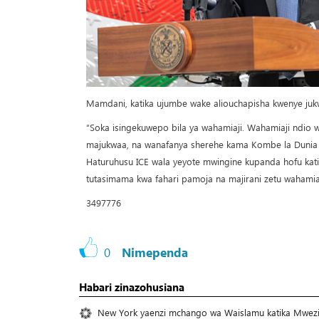
Mamdani, katika ujumbe wake aliouchapisha kwenye jukwa
“Soka isingekuwepo bila ya wahamiaji. Wahamiaji ndio 
majukwaa, na wanafanya sherehe kama Kombe la Dunia zi
Haturuhusu ICE wala yeyote mwingine kupanda hofu katika 
tutasimama kwa fahari pamoja na majirani zetu wahamiaji
3497776
0
Nimependa
Habari zinazohusiana
New York yaenzi mchango wa Waislamu katika Mwezi