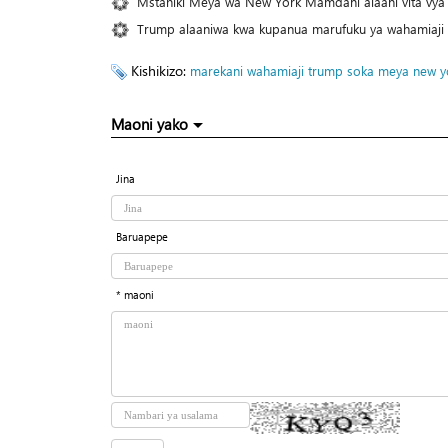
Mstahiki Meya wa New York Mamdani alaani vita vya M
Trump alaaniwa kwa kupanua marufuku ya wahamiaji
Kishikizo:
marekani
wahamiaji
trump
soka
meya
new y
Maoni yako
Jina
Baruapepe
* maoni