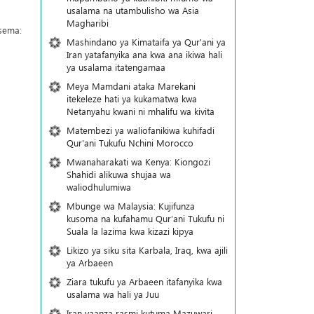
usalama na utambulisho wa Asia
Magharibi
sema:
Mashindano ya Kimataifa ya Qur'ani ya
Iran yatafanyika ana kwa ana ikiwa hali
ya usalama itatengamaa
Meya Mamdani ataka Marekani
itekeleze hati ya kukamatwa kwa
Netanyahu kwani ni mhalifu wa kivita
Matembezi ya waliofanikiwa kuhifadi
Qur'ani Tukufu Nchini Morocco
Mwanaharakati wa Kenya: Kiongozi
Shahidi alikuwa shujaa wa
waliodhulumiwa
Mbunge wa Malaysia: Kujifunza
kusoma na kufahamu Qur’ani Tukufu ni
Suala la lazima kwa kizazi kipya
Likizo ya siku sita Karbala, Iraq, kwa ajili
ya Arbaeen
Ziara tukufu ya Arbaeen itafanyika kwa
usalama wa hali ya Juu
Iran yaanza rasmi kutuma Mazuwari