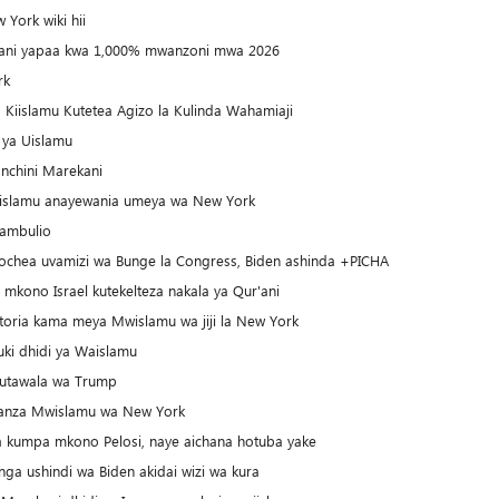
York wiki hii
ekani yapaa kwa 1,000% mwanzoni mwa 2026
rk
Kiislamu Kutetea Agizo la Kulinda Wahamiaji
 ya Uislamu
 nchini Marekani
islamu anayewania umeya wa New York
hambulio
hea uvamizi wa Bunge la Congress, Biden ashinda +PICHA
kono Israel kutekelteza nakala ya Qur'ani
toria kama meya Mwislamu wa jiji la New York
ki dhidi ya Waislamu
 utawala wa Trump
wanza Mwislamu wa New York
 kumpa mkono Pelosi, naye aichana hotuba yake
 ushindi wa Biden akidai wizi wa kura