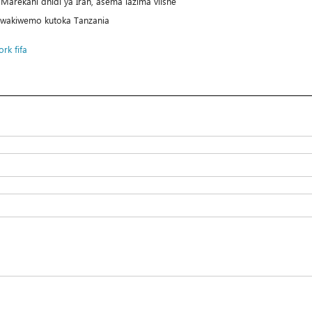
arekani dhidi ya Iran, asema lazima viishe
 wakiwemo kutoka Tanzania
ork
fifa