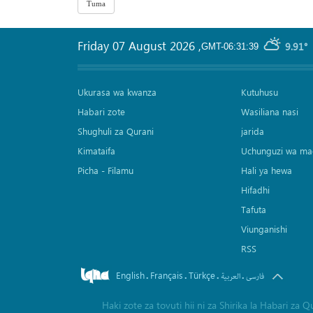
Friday 07 August 2026
,
9.91°
GMT-06:31:39
Ukurasa wa kwanza
Kutuhusu
Habari zote
Wasiliana nasi
Shughuli za Qurani
jarida
Kimataifa
Uchunguzi wa ma
Picha‎ - Filamu‎
Hali ya hewa
Hifadhi
Tafuta
Viunganishi
RSS
English
Français
Türkçe
.
.
.
.
فارسی
العربیة
Haki zote za tovuti hii ni za Shirika la Habari z