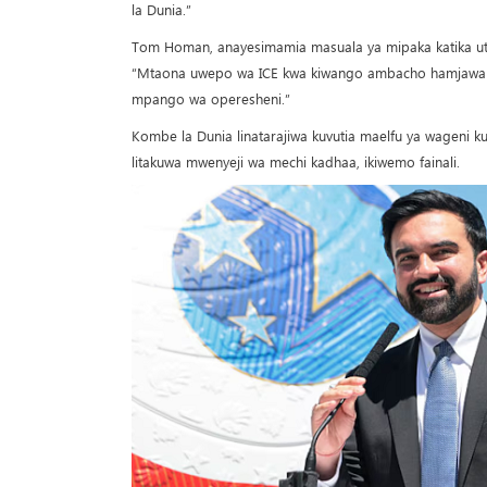
la Dunia.”
Tom Homan, anayesimamia masuala ya mipaka katika uta
“Mtaona uwepo wa ICE kwa kiwango ambacho hamjawahi kuk
mpango wa operesheni.”
Kombe la Dunia linatarajiwa kuvutia maelfu ya wageni k
litakuwa mwenyeji wa mechi kadhaa, ikiwemo fainali.