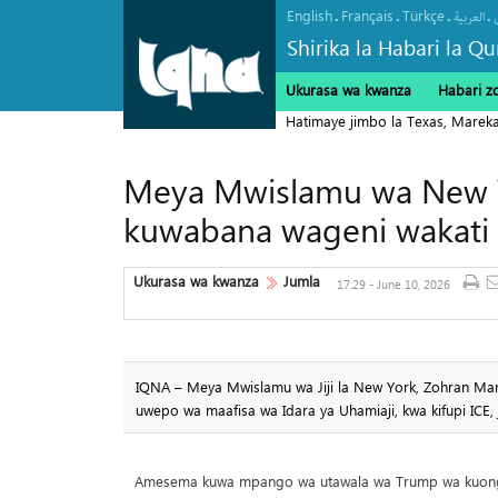
English
Français
Türkçe
.
.
.
.
العربیة
Shirika la Habari la Qu
Ukurasa wa kwanza
Habari z
Meya Mwislamu wa New Y
kuwabana wageni wakati
Ukurasa wa kwanza
Jumla
17:29 - June 10, 2026
IQNA – Meya Mwislamu wa Jiji la New York, Zohran Mam
uwepo wa maafisa wa Idara ya Uhamiaji, kwa kifupi ICE,
Amesema kuwa mpango wa utawala wa Trump wa kuongeza 