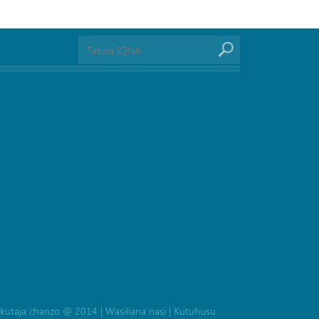
la kutaja chanzo @ 2014
|
Wasiliana nasi
|
Kutuhusu