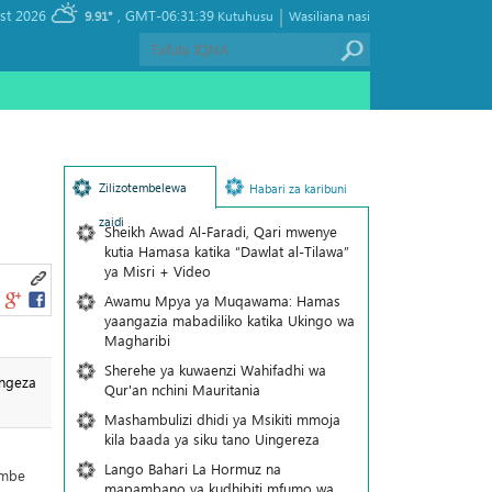
|
, Friday 07 August 2026
GMT-06:31:39
9.91°
Kutuhusu
Wasiliana nasi
Zilizotembelewa
Habari za karibuni
zaidi
Sheikh Awad Al-Faradi, Qari mwenye
kutia Hamasa katika “Dawlat al-Tilawa”
ya Misri + Video
Awamu Mpya ya Muqawama: Hamas
yaangazia mabadiliko katika Ukingo wa
Magharibi
Sherehe ya kuwaenzi Wahifadhi wa
ongeza
Qur'an nchini Mauritania
Mashambulizi dhidi ya Msikiti mmoja
kila baada ya siku tano Uingereza
Lango Bahari La Hormuz na
ombe
mapambano ya kudhibiti mfumo wa