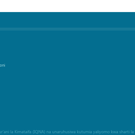
oni
a Qur'ani la Kimataifa (IQNA) na unaruhusiwa kutumia yaliyomo kwa sharti 