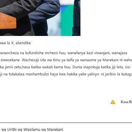
a la X, aliandika:
wanaocheza na kufundisha mchezo huu, wanafanya kazi viwanjani, wanajaza
wezekane. Wachezaji sita wa timu ya taifa ya wanaume ya Marekani ni waha
jamii zetu,hasa katika wakati kama huu. Dunia inapokuja katika jiji letu, sisi
 na tutakataa mashambulizi haya kwa hakika yake yalivyo: ni jaribio la kutug
Kosa Ri
 wa Urithi wa Waislamu wa Marekani