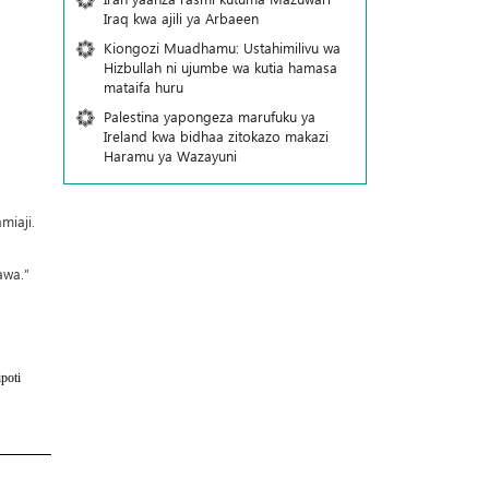
Iraq kwa ajili ya Arbaeen
Kiongozi Muadhamu: Ustahimilivu wa
Hizbullah ni ujumbe wa kutia hamasa
mataifa huru
Palestina yapongeza marufuku ya
Ireland kwa bidhaa zitokazo makazi
Haramu ya Wazayuni
miaji.
awa.”
poti