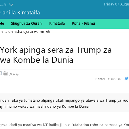
فارسی
r'ani la Kimataifa
ote
Shughuli za Qurani
Kimataifa
Picha‎ - Filamu‎
ork apinga sera za Trump za
 wa Kombe la Dunia
Habari ID:
3482345
dani, siku ya Jumatano alipinga vikali mipango ya utawala wa Trump ya ku
 jijini humo wakati wa mashindano ya Kombe la Dunia.
idadi ya maafisa wa ICE katika jiji hilo “utaharibu roho na hamasa ya K