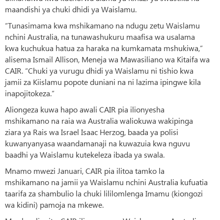
maandishi ya chuki dhidi ya Waislamu.
“Tunasimama kwa mshikamano na ndugu zetu Waislamu
nchini Australia, na tunawashukuru maafisa wa usalama
kwa kuchukua hatua za haraka na kumkamata mshukiwa,”
alisema Ismail Allison, Meneja wa Mawasiliano wa Kitaifa wa
CAIR. “Chuki ya vurugu dhidi ya Waislamu ni tishio kwa
jamii za Kiislamu popote duniani na ni lazima ipingwe kila
inapojitokeza.”
Aliongeza kuwa hapo awali CAIR pia ilionyesha
mshikamano na raia wa Australia waliokuwa wakipinga
ziara ya Rais wa Israel Isaac Herzog, baada ya polisi
kuwanyanyasa waandamanaji na kuwazuia kwa nguvu
baadhi ya Waislamu kutekeleza ibada ya swala.
Mnamo mwezi Januari, CAIR pia ilitoa tamko la
mshikamano na jamii ya Waislamu nchini Australia kufuatia
taarifa za shambulio la chuki lililomlenga Imamu (kiongozi
wa kidini) pamoja na mkewe.