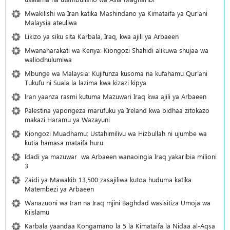
Mwakilishi wa Iran katika Mashindano ya Kimataifa ya Qur’ani
Malaysia ateuliwa
Likizo ya siku sita Karbala, Iraq, kwa ajili ya Arbaeen
Mwanaharakati wa Kenya: Kiongozi Shahidi alikuwa shujaa wa
waliodhulumiwa
Mbunge wa Malaysia: Kujifunza kusoma na kufahamu Qur’ani
Tukufu ni Suala la lazima kwa kizazi kipya
Iran yaanza rasmi kutuma Mazuwari Iraq kwa ajili ya Arbaeen
Palestina yapongeza marufuku ya Ireland kwa bidhaa zitokazo
makazi Haramu ya Wazayuni
Kiongozi Muadhamu: Ustahimilivu wa Hizbullah ni ujumbe wa
kutia hamasa mataifa huru
Idadi ya mazuwar wa Arbaeen wanaoingia Iraq yakaribia milioni
3
Zaidi ya Mawakib 13,500 zasajiliwa kutoa huduma katika
Matembezi ya Arbaeen
Wanazuoni wa Iran na Iraq mjini Baghdad wasisitiza Umoja wa
Kiislamu
Karbala yaandaa Kongamano la 5 la Kimataifa la Nidaa al-Aqsa