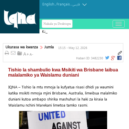
English
Français
.
.
فارسی
Nakala ya Desktopu
باز
و
Kauli ya afisa wa Yemen kufuatia
بسته
کردن
Mkataba wa Ulinzi wa Saudi Arabia,
منو
Uturuki na Pakistan
Ukurasa wa kwanza
Jumla
15:15 - May 12, 2026
Habari ID:
3482230
Tishio la shambulio kwa Msikiti wa Brisbane laibua
malalamiko ya Waislamu duniani
IQNA – Tishio la mtu mmoja la kufyatua risasi dhidi ya waumini
katika msikiti mmoja mjini Brisbane, Australia, limeibua malalmiko
duniani kutoa ambapo shirika mashuhuri la haki za kiraia la
Waislamu nchini Marekani limetoa tamko rasmi.