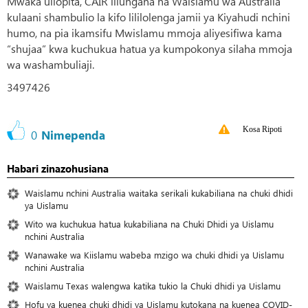
Mwaka uliopita, CAIR iliungana na Waislamu wa Australia
kulaani shambulio la kifo lililolenga jamii ya Kiyahudi nchini
humo, na pia ikamsifu Mwislamu mmoja aliyesifiwa kama
“shujaa” kwa kuchukua hatua ya kumpokonya silaha mmoja
wa washambuliaji.
3497426
Kosa Ripoti
0
Nimependa
Habari zinazohusiana
Waislamu nchini Australia waitaka serikali kukabiliana na chuki dhidi
ya Uislamu
Wito wa kuchukua hatua kukabiliana na Chuki Dhidi ya Uislamu
nchini Australia
Wanawake wa Kiislamu wabeba mzigo wa chuki dhidi ya Uislamu
nchini Australia
Waislamu Texas walengwa katika tukio la Chuki dhidi ya Uislamu
Hofu ya kuenea chuki dhidi ya Uislamu kutokana na kuenea COVID-