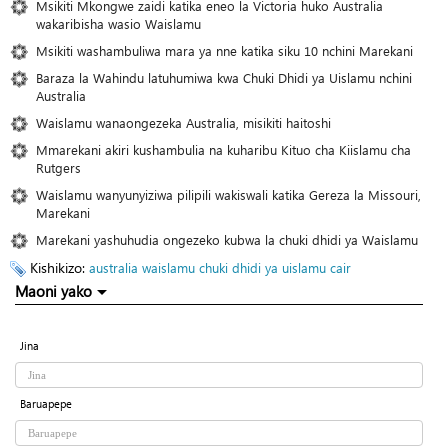
Msikiti Mkongwe zaidi katika eneo la Victoria huko Australia
wakaribisha wasio Waislamu
Msikiti washambuliwa mara ya nne katika siku 10 nchini Marekani
Baraza la Wahindu latuhumiwa kwa Chuki Dhidi ya Uislamu nchini
Australia
Waislamu wanaongezeka Australia, misikiti haitoshi
Mmarekani akiri kushambulia na kuharibu Kituo cha Kiislamu cha
Rutgers
Waislamu wanyunyiziwa pilipili wakiswali katika Gereza la Missouri,
Marekani
Marekani yashuhudia ongezeko kubwa la chuki dhidi ya Waislamu
Kishikizo:
australia
waislamu
chuki dhidi ya uislamu
cair
Maoni yako
Jina
Baruapepe