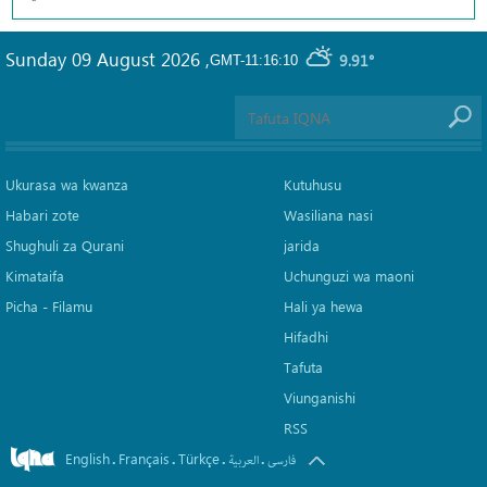
Sunday 09 August 2026
,
9.91°
GMT-11:16:10
Ukurasa wa kwanza
Kutuhusu
Habari zote
Wasiliana nasi
Shughuli za Qurani
jarida
Kimataifa
Uchunguzi wa maoni
Picha‎ - Filamu‎
Hali ya hewa
Hifadhi
Tafuta
Viunganishi
RSS
English
Français
Türkçe
.
.
.
.
فارسی
العربیة