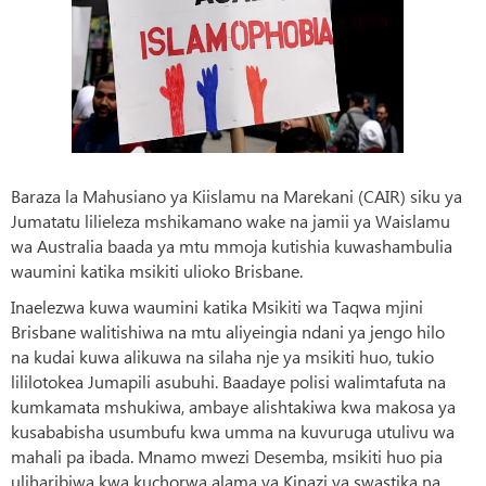
Baraza la Mahusiano ya Kiislamu na Marekani (CAIR) siku ya
Jumatatu lilieleza mshikamano wake na jamii ya Waislamu
wa Australia baada ya mtu mmoja kutishia kuwashambulia
waumini katika msikiti ulioko Brisbane.
Inaelezwa kuwa waumini katika Msikiti wa Taqwa mjini
Brisbane walitishiwa na mtu aliyeingia ndani ya jengo hilo
na kudai kuwa alikuwa na silaha nje ya msikiti huo, tukio
lililotokea Jumapili asubuhi. Baadaye polisi walimtafuta na
kumkamata mshukiwa, ambaye alishtakiwa kwa makosa ya
kusababisha usumbufu kwa umma na kuvuruga utulivu wa
mahali pa ibada. Mnamo mwezi Desemba, msikiti huo pia
uliharibiwa kwa kuchorwa alama ya Kinazi ya swastika na