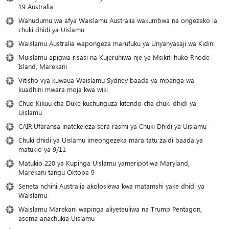
19 Australia
Wahudumu wa afya Waislamu Australia wakumbwa na ongezeko la
chuki dhidi ya Uislamu
Waislamu Australia wapongeza marufuku ya Unyanyasaji wa Kidini
Muislamu apigwa risasi na Kujeruhiwa nje ya Msikiti huko Rhode
Island, Marekani
Vitisho vya kuwaua Waislamu Sydney baada ya mpanga wa
kuadhini mwara moja kwa wiki
Chuo Kikuu cha Duke kuchunguza kitendo cha chuki dhidi ya
Uislamu
CAIR:Ufaransa inatekeleza sera rasmi ya Chuki Dhidi ya Uislamu
Chuki dhidi ya Uislamu imeongezeka mara tatu zaidi baada ya
matukio ya 9/11
Matukio 220 ya Kupinga Uislamu yameripotiwa Maryland,
Marekani tangu Oktoba 9
Seneta nchini Australia akoloslewa kwa matamshi yake dhidi ya
Waislamu
Waislamu Marekani wapinga aliyeteuliwa na Trump Pentagon,
asema anachukia Uislamu