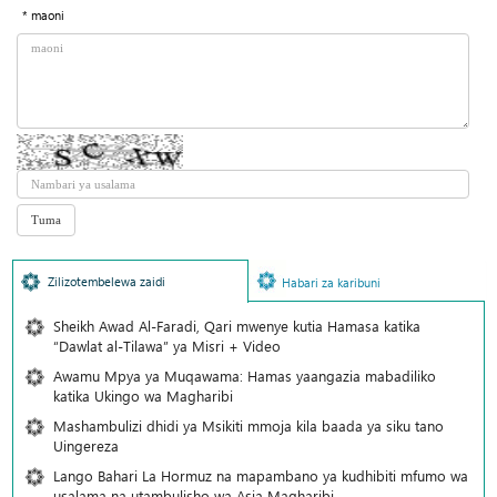
* maoni
Zilizotembelewa zaidi
Habari za karibuni
Sheikh Awad Al-Faradi, Qari mwenye kutia Hamasa katika
“Dawlat al-Tilawa” ya Misri + Video
Awamu Mpya ya Muqawama: Hamas yaangazia mabadiliko
katika Ukingo wa Magharibi
Mashambulizi dhidi ya Msikiti mmoja kila baada ya siku tano
Uingereza
Lango Bahari La Hormuz na mapambano ya kudhibiti mfumo wa
usalama na utambulisho wa Asia Magharibi