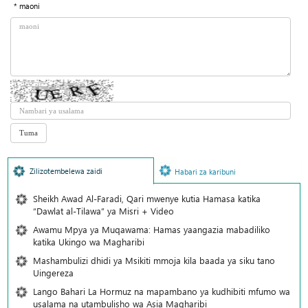
* maoni
Zilizotembelewa zaidi
Habari za karibuni
Sheikh Awad Al-Faradi, Qari mwenye kutia Hamasa katika
“Dawlat al-Tilawa” ya Misri + Video
Awamu Mpya ya Muqawama: Hamas yaangazia mabadiliko
katika Ukingo wa Magharibi
Mashambulizi dhidi ya Msikiti mmoja kila baada ya siku tano
Uingereza
Lango Bahari La Hormuz na mapambano ya kudhibiti mfumo wa
usalama na utambulisho wa Asia Magharibi