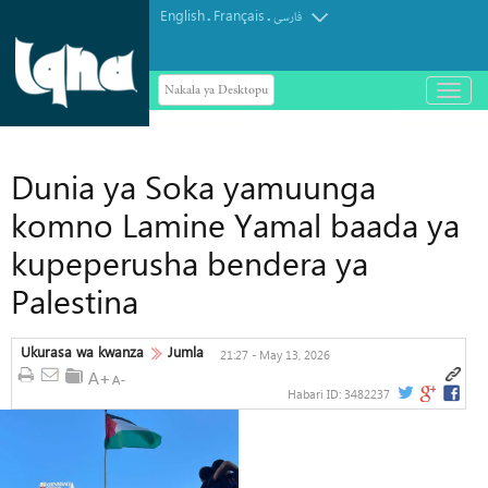
English
Français
.
.
فارسی
Nakala ya Desktopu
باز
و
Vyombo vya habari vya Israel vyatoa
بسته
کردن
tahadhari kuhusu ugombea wa Abdul
منو
Dunia ya Soka yamuunga
El-Sayed Seneti Marekani
komno Lamine Yamal baada ya
kupeperusha bendera ya
Palestina
Ukurasa wa kwanza
Jumla
21:27 - May 13, 2026
Habari ID:
3482237