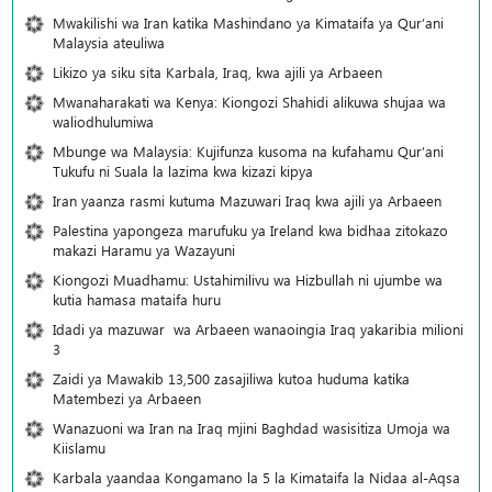
Mwakilishi wa Iran katika Mashindano ya Kimataifa ya Qur’ani
Malaysia ateuliwa
Likizo ya siku sita Karbala, Iraq, kwa ajili ya Arbaeen
Mwanaharakati wa Kenya: Kiongozi Shahidi alikuwa shujaa wa
waliodhulumiwa
Mbunge wa Malaysia: Kujifunza kusoma na kufahamu Qur’ani
Tukufu ni Suala la lazima kwa kizazi kipya
Iran yaanza rasmi kutuma Mazuwari Iraq kwa ajili ya Arbaeen
Palestina yapongeza marufuku ya Ireland kwa bidhaa zitokazo
makazi Haramu ya Wazayuni
Kiongozi Muadhamu: Ustahimilivu wa Hizbullah ni ujumbe wa
kutia hamasa mataifa huru
Idadi ya mazuwar wa Arbaeen wanaoingia Iraq yakaribia milioni
3
Zaidi ya Mawakib 13,500 zasajiliwa kutoa huduma katika
Matembezi ya Arbaeen
Wanazuoni wa Iran na Iraq mjini Baghdad wasisitiza Umoja wa
Kiislamu
Karbala yaandaa Kongamano la 5 la Kimataifa la Nidaa al-Aqsa