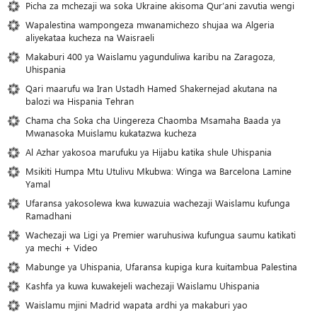
Picha za mchezaji wa soka Ukraine akisoma Qur’ani zavutia wengi
Wapalestina wampongeza mwanamichezo shujaa wa Algeria
aliyekataa kucheza na Waisraeli
Makaburi 400 ya Waislamu yagunduliwa karibu na Zaragoza,
Uhispania
Qari maarufu wa Iran Ustadh Hamed Shakernejad akutana na
balozi wa Hispania Tehran
Chama cha Soka cha Uingereza Chaomba Msamaha Baada ya
Mwanasoka Muislamu kukatazwa kucheza
Al Azhar yakosoa marufuku ya Hijabu katika shule Uhispania
Msikiti Humpa Mtu Utulivu Mkubwa: Winga wa Barcelona Lamine
Yamal
Ufaransa yakosolewa kwa kuwazuia wachezaji Waislamu kufunga
Ramadhani
Wachezaji wa Ligi ya Premier waruhusiwa kufungua saumu katikati
ya mechi + Video
Mabunge ya Uhispania, Ufaransa kupiga kura kuitambua Palestina
Kashfa ya kuwa kuwakejeli wachezaji Waislamu Uhispania
Waislamu mjini Madrid wapata ardhi ya makaburi yao