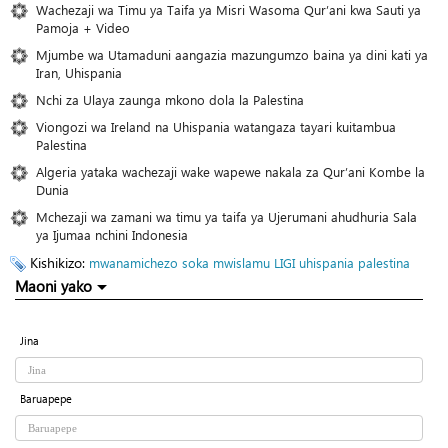
Wachezaji wa Timu ya Taifa ya Misri Wasoma Qur’ani kwa Sauti ya
Pamoja + Video
Mjumbe wa Utamaduni aangazia mazungumzo baina ya dini kati ya
Iran, Uhispania
Nchi za Ulaya zaunga mkono dola la Palestina
Viongozi wa Ireland na Uhispania watangaza tayari kuitambua
Palestina
Algeria yataka wachezaji wake wapewe nakala za Qur’ani Kombe la
Dunia
Mchezaji wa zamani wa timu ya taifa ya Ujerumani ahudhuria Sala
ya Ijumaa nchini Indonesia
Kishikizo:
mwanamichezo
soka
mwislamu
LIGI
uhispania
palestina
Maoni yako
Jina
Baruapepe