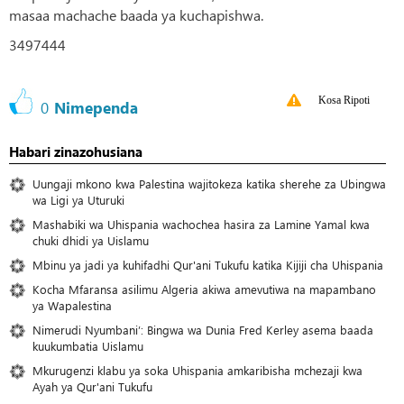
masaa machache baada ya kuchapishwa.
3497444
Kosa Ripoti
0
Nimependa
Habari zinazohusiana
Uungaji mkono kwa Palestina wajitokeza katika sherehe za Ubingwa
wa Ligi ya Uturuki
Mashabiki wa Uhispania wachochea hasira za Lamine Yamal kwa
chuki dhidi ya Uislamu
Mbinu ya jadi ya kuhifadhi Qur'ani Tukufu katika Kijiji cha Uhispania
Kocha Mfaransa asilimu Algeria akiwa amevutiwa na mapambano
ya Wapalestina
Nimerudi Nyumbani’: Bingwa wa Dunia Fred Kerley asema baada
kuukumbatia Uislamu
Mkurugenzi klabu ya soka Uhispania amkaribisha mchezaji kwa
Ayah ya Qur'ani Tukufu