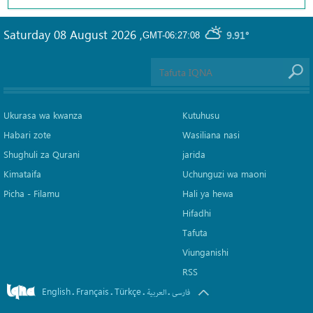
Saturday 08 August 2026
,
9.91°
GMT-06:27:08
Ukurasa wa kwanza
Kutuhusu
Habari zote
Wasiliana nasi
Shughuli za Qurani
jarida
Kimataifa
Uchunguzi wa maoni
Picha‎ - Filamu‎
Hali ya hewa
Hifadhi
Tafuta
Viunganishi
RSS
English
Français
Türkçe
.
.
.
.
فارسی
العربیة