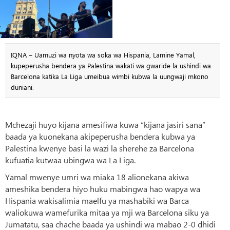
IQNA – Uamuzi wa nyota wa soka wa Hispania, Lamine Yamal,
kupeperusha bendera ya Palestina wakati wa gwaride la ushindi wa
Barcelona katika La Liga umeibua wimbi kubwa la uungwaji mkono
duniani.
Mchezaji huyo kijana amesifiwa kuwa “kijana jasiri sana”
baada ya kuonekana akipeperusha bendera kubwa ya
Palestina kwenye basi la wazi la sherehe za Barcelona
kufuatia kutwaa ubingwa wa La Liga.
Yamal mwenye umri wa miaka 18 alionekana akiwa
ameshika bendera hiyo huku mabingwa hao wapya wa
Hispania wakisalimia maelfu ya mashabiki wa Barca
waliokuwa wamefurika mitaa ya mji wa Barcelona siku ya
Jumatatu, saa chache baada ya ushindi wa mabao 2-0 dhidi