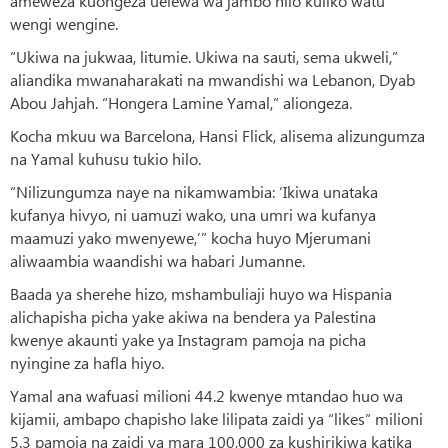
ameweza kuongeza uelewa wa jambo hilo kuliko watu
wengi wengine.
“Ukiwa na jukwaa, litumie. Ukiwa na sauti, sema ukweli,”
aliandika mwanaharakati na mwandishi wa Lebanon, Dyab
Abou Jahjah. “Hongera Lamine Yamal,” aliongeza.
Kocha mkuu wa Barcelona, Hansi Flick, alisema alizungumza
na Yamal kuhusu tukio hilo.
“Nilizungumza naye na nikamwambia: ‘Ikiwa unataka
kufanya hivyo, ni uamuzi wako, una umri wa kufanya
maamuzi yako mwenyewe,’” kocha huyo Mjerumani
aliwaambia waandishi wa habari Jumanne.
Baada ya sherehe hizo, mshambuliaji huyo wa Hispania
alichapisha picha yake akiwa na bendera ya Palestina
kwenye akaunti yake ya Instagram pamoja na picha
nyingine za hafla hiyo.
Yamal ana wafuasi milioni 44.2 kwenye mtandao huo wa
kijamii, ambapo chapisho lake lilipata zaidi ya “likes” milioni
5.3 pamoja na zaidi ya mara 100,000 za kushirikiwa katika