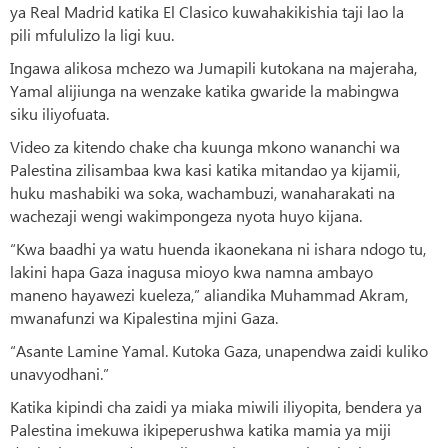
ya Real Madrid katika El Clasico kuwahakikishia taji lao la
pili mfululizo la ligi kuu.
Ingawa alikosa mchezo wa Jumapili kutokana na majeraha,
Yamal alijiunga na wenzake katika gwaride la mabingwa
siku iliyofuata.
Video za kitendo chake cha kuunga mkono wananchi wa
Palestina zilisambaa kwa kasi katika mitandao ya kijamii,
huku mashabiki wa soka, wachambuzi, wanaharakati na
wachezaji wengi wakimpongeza nyota huyo kijana.
“Kwa baadhi ya watu huenda ikaonekana ni ishara ndogo tu,
lakini hapa Gaza inagusa mioyo kwa namna ambayo
maneno hayawezi kueleza,” aliandika Muhammad Akram,
mwanafunzi wa Kipalestina mjini Gaza.
“Asante Lamine Yamal. Kutoka Gaza, unapendwa zaidi kuliko
unavyodhani.”
Katika kipindi cha zaidi ya miaka miwili iliyopita, bendera ya
Palestina imekuwa ikipeperushwa katika mamia ya miji