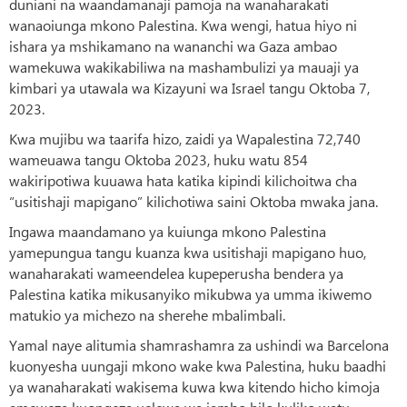
duniani na waandamanaji pamoja na wanaharakati
wanaoiunga mkono Palestina. Kwa wengi, hatua hiyo ni
ishara ya mshikamano na wananchi wa Gaza ambao
wamekuwa wakikabiliwa na mashambulizi ya mauaji ya
kimbari ya utawala wa Kizayuni wa Israel tangu Oktoba 7,
2023.
Kwa mujibu wa taarifa hizo, zaidi ya Wapalestina 72,740
wameuawa tangu Oktoba 2023, huku watu 854
wakiripotiwa kuuawa hata katika kipindi kilichoitwa cha
“usitishaji mapigano” kilichotiwa saini Oktoba mwaka jana.
Ingawa maandamano ya kuiunga mkono Palestina
yamepungua tangu kuanza kwa usitishaji mapigano huo,
wanaharakati wameendelea kupeperusha bendera ya
Palestina katika mikusanyiko mikubwa ya umma ikiwemo
matukio ya michezo na sherehe mbalimbali.
Yamal naye alitumia shamrashamra za ushindi wa Barcelona
kuonyesha uungaji mkono wake kwa Palestina, huku baadhi
ya wanaharakati wakisema kuwa kwa kitendo hicho kimoja