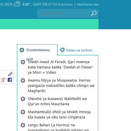
|
, Thursday 06 August 2026
GMT-09:27:53
9.91°
Kutuhusu
Wasiliana nasi
Zilizotembelewa
Habari za karibuni
zaidi
Sheikh Awad Al-Faradi, Qari mwenye
kutia Hamasa katika “Dawlat al-Tilawa”
ya Misri + Video
Awamu Mpya ya Muqawama: Hamas
yaangazia mabadiliko katika Ukingo wa
Magharibi
Sherehe ya kuwaenzi Wahifadhi wa
Qur'an nchini Mauritania
Mashambulizi dhidi ya Msikiti mmoja
kila baada ya siku tano Uingereza
Lango Bahari La Hormuz na
mapambano ya kudhibiti mfumo wa