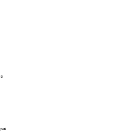
ta
poti