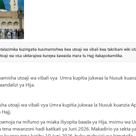
zimika kuzingatia kusimamishwa kwa utoaji wa vibali kwa takribani wiki sit
toaji wa visa ukitarajiwa kurejea kawaida mara tu Hajj itakapokamilika.
amisha utoaji wa vibali vya Umra kupitia jukwaa la Nusuk kuanz
andalizi ya Hija.
sha utoaji wa vibali vya Umra kupitia jukwaa la Nusuk kuanzia Apr
 Hajj.
 pamoja na mifumo ya miaka iliyopita baada ya Hija, msimu wa 
tena mwanzoni hadi katikati ya Juni 2026. Makadirio ya sekta y
a kuanza tena karibu 10 Juni 2026, huku mahujaji wa kimataifa