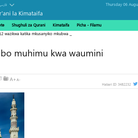
فارسی
r'ani la Kimataifa
ote
Shughuli za Qurani
Kimataifa
Picha‎ - Filamu‎
112 wazikwa katika mkusanyiko mkubwa Gaza
mbo muhimu kwa waumini
Habari ID:
3482232