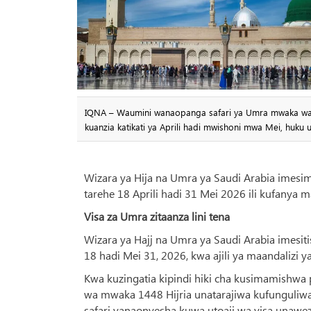
IQNA – Waumini wanaopanga safari ya Umra mwaka watala
kuanzia katikati ya Aprili hadi mwishoni mwa Mei, huku u
Wizara ya Hija na Umra ya Saudi Arabia imesim
tarehe 18 Aprili hadi 31 Mei 2026 ili kufanya ma
Visa za Umra zitaanza lini tena
Wizara ya Hajj na Umra ya Saudi Arabia imesiti
18 hadi Mei 31, 2026, kwa ajili ya maandalizi ya
Kwa kuzingatia kipindi hiki cha kusimamishwa
wa mwaka 1448 Hijria unatarajiwa kufunguliwa 
safari yanaonyesha kuwa utoaji wa visa unawez