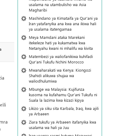
usalama na utambulisho wa Asia
Magharibi
Mashindano ya Kimataifa ya Qur'ani ya
Iran yatafanyika ana kwa ana ikiwa hali
ya usalama itatengamaa
Meya Mamdani ataka Marekani
itekeleze hati ya kukamatwa kwa
Netanyahu kwani ni mhalifu wa kivita
a
Matembezi ya waliofanikiwa kuhifadi
Qur'ani Tukufu Nchini Morocco
Mwanaharakati wa Kenya: Kiongozi
Shahidi alikuwa shujaa wa
ia
waliodhulumiwa
Mbunge wa Malaysia: Kujifunza
kusoma na kufahamu Qur’ani Tukufu ni
Suala la lazima kwa kizazi kipya
ili
Likizo ya siku sita Karbala, Iraq, kwa ajili
ya Arbaeen
Umra
Ziara tukufu ya Arbaeen itafanyika kwa
usalama wa hali ya Juu
a
Iran yaanza rasmi kutuma Mazuwari