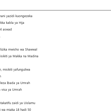
ani yazidi kuongezeka
kka kabla ya Hija
Al aswad
.
lizika mwisho wa Shawwal
isikiti ya Makka na Madina
 misikiti yafunguliwa
h
leza Ibada ya Umrah
a visa ya Umrah
akatifu zaidi ya Uislamu
 wa miaka 18 hadi 50