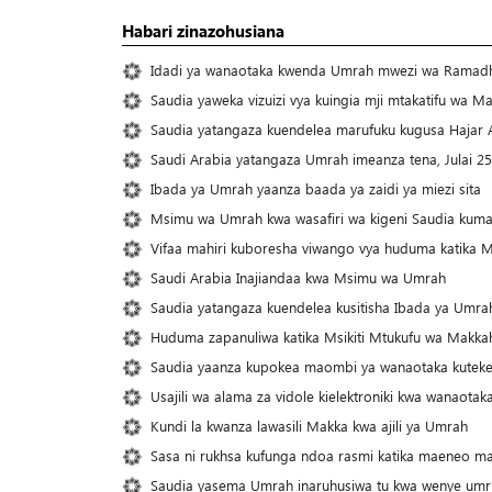
Habari zinazohusiana
Idadi ya wanaotaka kwenda Umrah mwezi wa Ramadh
Saudia yaweka vizuizi vya kuingia mji mtakatifu wa Ma
Saudia yatangaza kuendelea marufuku kugusa Hajar 
Saudi Arabia yatangaza Umrah imeanza tena, Julai 25
Ibada ya Umrah yaanza baada ya zaidi ya miezi sita
Msimu wa Umrah kwa wasafiri wa kigeni Saudia kuma
Vifaa mahiri kuboresha viwango vya huduma katika M
Saudi Arabia Inajiandaa kwa Msimu wa Umrah
Saudia yatangaza kuendelea kusitisha Ibada ya Umrah,
Huduma zapanuliwa katika Msikiti Mtukufu wa Makka
Saudia yaanza kupokea maombi ya wanaotaka kuteke
Usajili wa alama za vidole kielektroniki kwa wanaotak
Kundi la kwanza lawasili Makka kwa ajili ya Umrah
Sasa ni rukhsa kufunga ndoa rasmi katika maeneo mat
Saudia yasema Umrah inaruhusiwa tu kwa wenye umri