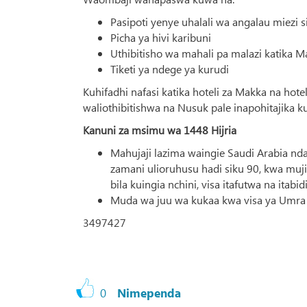
Pasipoti yenye uhalali wa angalau miezi s
Picha ya hivi karibuni
Uthibitisho wa mahali pa malazi katika 
Tiketi ya ndege ya kurudi
Kuhifadhi nafasi katika hoteli za Makka na h
waliothibitishwa na Nusuk pale inapohitajika ku
Kanuni za msimu wa 1448 Hijria
Mahujaji lazima waingie Saudi Arabia nda
zamani ulioruhusu hadi siku 90, kwa muj
bila kuingia nchini, visa itafutwa na itab
Muda wa juu wa kukaa kwa visa ya Umra u
3497427
0
Nimependa