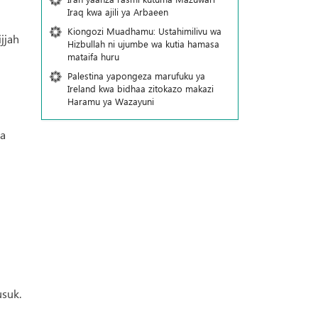
Iraq kwa ajili ya Arbaeen
Kiongozi Muadhamu: Ustahimilivu wa
jjah
Hizbullah ni ujumbe wa kutia hamasa
mataifa huru
Palestina yapongeza marufuku ya
Ireland kwa bidhaa zitokazo makazi
Haramu ya Wazayuni
ia
usuk.