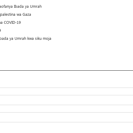
anaofanya Ibada ya Umrah
alestina wa Gaza
na COVID-19
9
ibada ya Umrah kwa siku moja