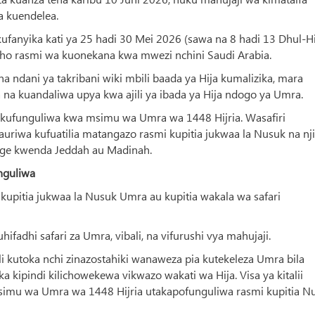
a kuendelea.
ufanyika kati ya 25 hadi 30 Mei 2026 (sawa na 8 hadi 13 Dhul-Hi
isho rasmi wa kuonekana kwa mwezi nchini Saudi Arabia.
a ndani ya takribani wiki mbili baada ya Hija kumalizika, mara
 kuandaliwa upya kwa ajili ya ibada ya Hija ndogo ya Umra.
a kufunguliwa kwa msimu wa Umra wa 1448 Hijria. Wasafiri
uriwa kufuatilia matangazo rasmi kupitia jukwaa la Nusuk na nj
dege kwenda Jeddah au Madinah.
nguliwa
upitia jukwaa la Nusuk Umra au kupitia wakala wa safari
ifadhi safari za Umra, vibali, na vifurushi vya mahujaji.
ali kutoka nchi zinazostahiki wanaweza pia kutekeleza Umra bila
ka kipindi kilichowekewa vikwazo wakati wa Hija. Visa ya kitalii
msimu wa Umra wa 1448 Hijria utakapofunguliwa rasmi kupitia N