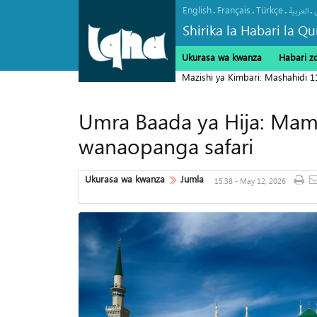
English
Français
Türkçe
.
.
.
.
العربیة
Shirika la Habari la Qu
Ukurasa wa kwanza
Habari z
Mazishi ya Kimbari: Mashahidi 
Umra Baada ya Hija: Ma
wanaopanga safari
Ukurasa wa kwanza
Jumla
15:38 - May 12, 2026