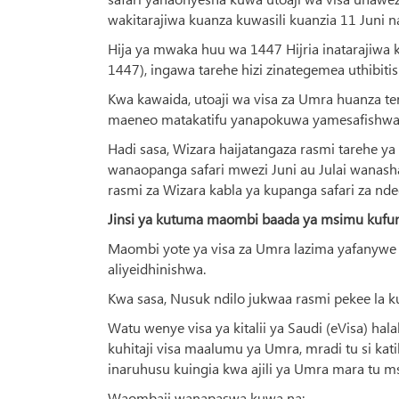
wakitarajiwa kuanza kuwasili kuanzia 11 Juni n
Hija ya mwaka huu wa 1447 Hijria inatarajiwa k
1447), ingawa tarehe hizi zinategemea uthibit
Kwa kawaida, utoaji wa visa za Umra huanza ten
maeneo matakatifu yanapokuwa yamesafishwa na
Hadi sasa, Wizara haijatangaza rasmi tarehe y
wanaopanga safari mwezi Juni au Julai wanasha
rasmi za Wizara kabla ya kupanga safari za n
Jinsi ya kutuma maombi baada ya msimu kufu
Maombi yote ya visa za Umra lazima yafanywe k
aliyeidhinishwa.
Kwa sasa, Nusuk ndilo jukwaa rasmi pekee la kuh
Watu wenye visa ya kitalii ya Saudi (eVisa) hal
kuhitaji visa maalumu ya Umra, mradi tu si kati
inaruhusu kuingia kwa ajili ya Umra mara tu 
Waombaji wanapaswa kuwa na: