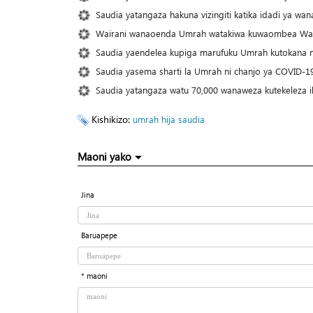
Saudia yatangaza hakuna vizingiti katika idadi ya w
Wairani wanaoenda Umrah watakiwa kuwaombea Wap
Saudia yaendelea kupiga marufuku Umrah kutokana 
Saudia yasema sharti la Umrah ni chanjo ya COVID-1
Saudia yatangaza watu 70,000 wanaweza kutekeleza 
Kishikizo:
umrah
hija
saudia
Maoni yako
Jina
Baruapepe
* maoni