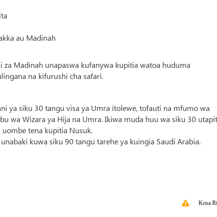
ita
Makka au Madinah
oteli za Madinah unapaswa kufanywa kupitia watoa huduma
lingana na kifurushi cha safari.
ni ya siku 30 tangu visa ya Umra itolewe, tofauti na mfumo wa
ibu wa Wizara ya Hija na Umra. Ikiwa muda huu wa siku 30 utapi
idi uombe tena kupitia Nusuk.
nabaki kuwa siku 90 tangu tarehe ya kuingia Saudi Arabia.
Kosa Ri