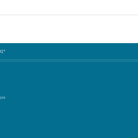
91°
oni