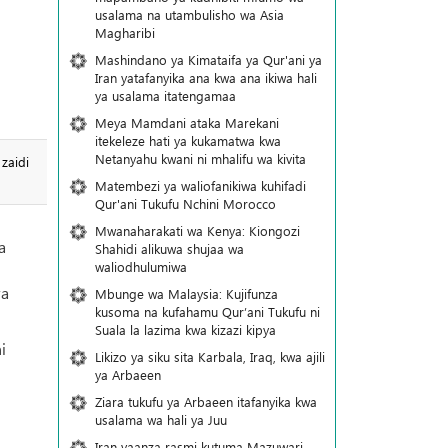
usalama na utambulisho wa Asia
Magharibi
Mashindano ya Kimataifa ya Qur'ani ya
Iran yatafanyika ana kwa ana ikiwa hali
ya usalama itatengamaa
Meya Mamdani ataka Marekani
itekeleze hati ya kukamatwa kwa
Netanyahu kwani ni mhalifu wa kivita
zaidi
Matembezi ya waliofanikiwa kuhifadi
Qur'ani Tukufu Nchini Morocco
Mwanaharakati wa Kenya: Kiongozi
a
Shahidi alikuwa shujaa wa
waliodhulumiwa
wa
Mbunge wa Malaysia: Kujifunza
kusoma na kufahamu Qur’ani Tukufu ni
Suala la lazima kwa kizazi kipya
i
Likizo ya siku sita Karbala, Iraq, kwa ajili
ya Arbaeen
Ziara tukufu ya Arbaeen itafanyika kwa
usalama wa hali ya Juu
Iran yaanza rasmi kutuma Mazuwari