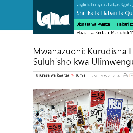
English
Français
Türkçe
.
.
.
.
العربیة
Shirika la Habari la Qu
Ukurasa wa kwanza
Habari z
Mazishi ya Kimbari: Mashahidi 
Mwanazuoni: Kurudisha H
Suluhisho kwa Ulimwengu
Ukurasa wa kwanza
Jumla
17:51 - May 29, 2026