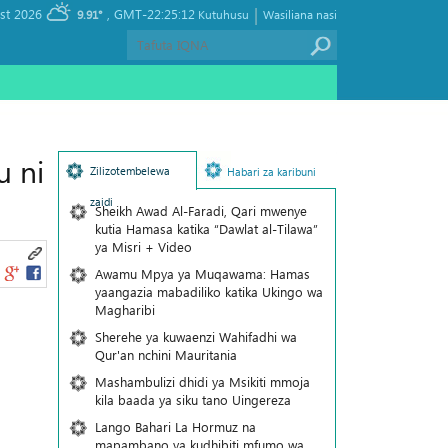
|
, Friday 07 August 2026
GMT-22:25:12
9.91°
Kutuhusu
Wasiliana nasi
u ni
Zilizotembelewa
Habari za karibuni
zaidi
Sheikh Awad Al-Faradi, Qari mwenye
kutia Hamasa katika “Dawlat al-Tilawa”
ya Misri + Video
Awamu Mpya ya Muqawama: Hamas
yaangazia mabadiliko katika Ukingo wa
Magharibi
Sherehe ya kuwaenzi Wahifadhi wa
Qur'an nchini Mauritania
Mashambulizi dhidi ya Msikiti mmoja
kila baada ya siku tano Uingereza
Lango Bahari La Hormuz na
mapambano ya kudhibiti mfumo wa