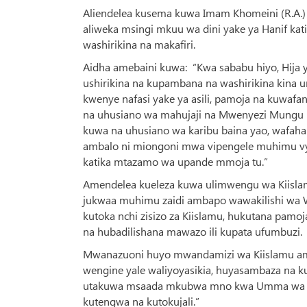
Aliendelea kusema kuwa Imam Khomeini (R.A.) al
aliweka msingi mkuu wa dini yake ya Hanif ka
washirikina na makafiri.
Aidha amebaini kuwa: “Kwa sababu hiyo, Hija 
ushirikina na kupambana na washirikina kina um
kwenye nafasi yake ya asili, pamoja na kuwafa
na uhusiano wa mahujaji na Mwenyezi Mungu 
kuwa na uhusiano wa karibu baina yao, wafaha
ambalo ni miongoni mwa vipengele muhimu vya Hij
katika mtazamo wa upande mmoja tu.”
Amendelea kueleza kuwa ulimwengu wa Kiisla
jukwaa muhimu zaidi ambapo wawakilishi wa W
kutoka nchi zisizo za Kiislamu, hukutana pamo
na hubadilishana mawazo ili kupata ufumbuzi.
Mwanazuoni huyo mwandamizi wa Kiislamu ames
wengine yale waliyoyasikia, huyasambaza na ku
utakuwa msaada mkubwa mno kwa Umma wa Kiis
kutengwa na kutokujali.”