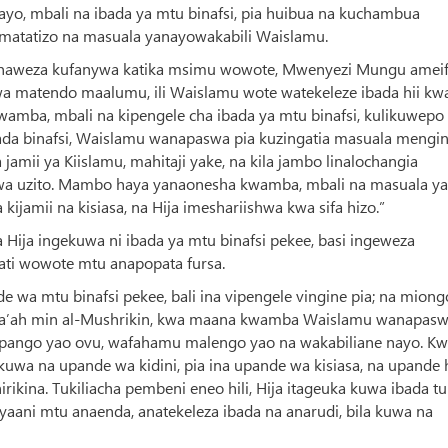
bayo, mbali na ibada ya mtu binafsi, pia huibua na kuchambua
a matatizo na masuala yanayowakabili Waislamu.
inaweza kufanywa katika msimu wowote, Mwenyezi Mungu amei
wa matendo maalumu, ili Waislamu wote watekeleze ibada hii kw
wamba, mbali na kipengele cha ibada ya mtu binafsi, kulikuwepo 
ada binafsi, Waislamu wanapaswa pia kuzingatia masuala mengi
mii ya Kiislamu, mahitaji yake, na kila jambo linalochangia
wa uzito. Mambo haya yanaonesha kwamba, mbali na masuala ya
jamii na kisiasa, na Hija imeshariishwa kwa sifa hizo.”
Hija ingekuwa ni ibada ya mtu binafsi pekee, basi ingeweza
ati wowote mtu anapopata fursa.
 wa mtu binafsi pekee, bali ina vipengele vingine pia; na miong
Bara’ah min al-Mushrikin, kwa maana kwamba Waislamu wanapas
ipango yao ovu, wafahamu malengo yao na wakabiliane nayo. K
uwa na upande wa kidini, pia ina upande wa kisiasa, na upande
hirikina. Tukiliacha pembeni eneo hili, Hija itageuka kuwa ibada t
 yaani mtu anaenda, anatekeleza ibada na anarudi, bila kuwa na