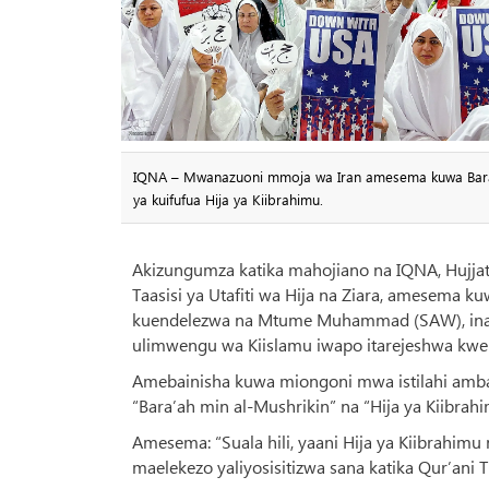
IQNA – Mwanazuoni mmoja wa Iran amesema kuwa Bara’ah 
ya kuifufua Hija ya Kiibrahimu.
Akizungumza katika mahojiano na IQNA, Hujjat 
Taasisi ya Utafiti wa Hija na Ziara, amesema ku
kuendelezwa na Mtume Muhammad (SAW), inaw
ulimwengu wa Kiislamu iwapo itarejeshwa kwe
Amebainisha kuwa miongoni mwa istilahi ambazo 
“Bara’ah min al-Mushrikin” na “Hija ya Kiibrahi
Amesema: “Suala hili, yaani Hija ya Kiibrahimu
maelekezo yaliyosisitizwa sana katika Qur’ani T