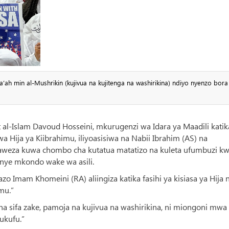
min al-Mushrikin (kujivua na kujitenga na washirikina) ndiyo nyenzo bora 
al-Islam Davoud Hosseini, mkurugenzi wa Idara ya Maadili katik
wa Hija ya Kiibrahimu, iliyoasisiwa na Nabii Ibrahim (AS) na
eza kuwa chombo cha kutatua matatizo na kuleta ufumbuzi k
nye mkondo wake wa asili.
Imam Khomeini (RA) aliingiza katika fasihi ya kisiasa ya Hija n
mu.”
 na sifa zake, pamoja na kujivua na washirikina, ni miongoni mwa
ukufu.”