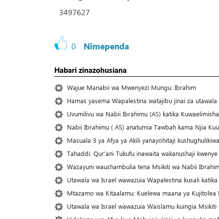
3497627
0
Nimependa
Habari zinazohusiana
Wajue Manabii wa Mwenyezi Mungu: Ibrahim
Hamas yasema Wapalestina watajibu jinai za utawala 
Uvumilivu wa Nabii Ibrahimu (AS) katika Kuwaelimisha
Nabii Ibrahimu ( AS) anatumia Tawbah kama Njia Kuu
Masuala 3 ya Afya ya Akili yanayohitaji kushughulikiwa
Tahaddi: Qur’ani Tukufu inawaita wakanushaji kweny
Wazayuni waushambulia tena Msikiti wa Nabii Ibrahi
Utawala wa Israel wawazuia Wapalestina kusali katika
Mtazamo wa Kitaalamu: Kuelewa maana ya Kujitolea K
Utawala wa Israel wawazuia Waislamu kuingia Msikiti