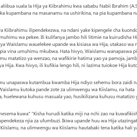
iibua suala la Hija ya Kiibrahimu kwa sababu Nabii Ibrahim (A.S
tika kupambana na masanamu na ushirikina, na pia kupambana n
ya Kiibrahimu ilipendekezwa, na ndani yake kipengele cha kuond
uhimu wa pekee. Ili kulifanya jambo hili litimie na kuirudisha Hi
nya Waislamu wauelekee upande wa kisiasa wa Hija, utakaso wa n
pia vina umuhimu mkubwa. Hata hivyo, Waislamu wanapaswa p
mu matatizo ya wenzao, na wafikirie hatima yao ya pamoja, jam
a. Kwa hivyo, ili kufikia lengo hili, ni lazima tuiokoe Hija kut
mu unapaswa kutambua kwamba Hija ndiyo sehemu bora zaidi n
aislamu kutoka pande zote za ulimwengu wa Kiislamu, na hata
ja, huelewana kuhusu masuala yao, husikilizana kuhusu matatizo 
ema kuwa" “Kisha hurudi katika miji na nchi zao na kuwafikis
pendekeza njia za ufumbuzi. Ikiwa upande huu wa Hija utazingat
lamu, na ulimwengu wa Kiislamu hautabaki tena katika hali y