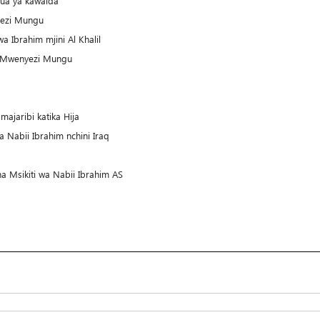
fua ya kawaida
yezi Mungu
 Ibrahim mjini Al Khalil
wa Mwenyezi Mungu
majaribi katika Hija
wa Nabii Ibrahim nchini Iraq
a Msikiti wa Nabii Ibrahim AS