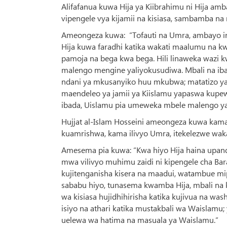
Alifafanua kuwa Hija ya Kiibrahimu ni Hija am
vipengele vya kijamii na kisiasa, sambamba n
Ameongeza kuwa: “Tofauti na Umra, ambayo 
Hija kuwa faradhi katika wakati maalumu na k
pamoja na bega kwa bega. Hili linaweka wazi k
malengo mengine yaliyokusudiwa. Mbali na ib
ndani ya mkusanyiko huu mkubwa; matatizo ya ja
maendeleo ya jamii ya Kiislamu yapaswa kupe
ibada, Uislamu pia umeweka mbele malengo ya ki
Hujjat al-Islam Hosseini ameongeza kuwa kama 
kuamrishwa, kama ilivyo Umra, itekelezwe wak
Amesema pia kuwa: “Kwa hiyo Hija haina upande
mwa vilivyo muhimu zaidi ni kipengele cha 
kujitenganisha kisera na maadui, watambue m
sababu hiyo, tunasema kwamba Hija, mbali na k
wa kisiasa hujidhihirisha katika kujivua na was
isiyo na athari katika mustakbali wa Waislamu;
uelewa wa hatima na masuala ya Waislamu.”