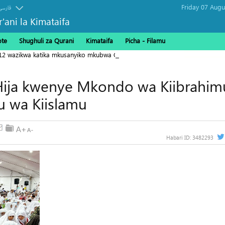
فارسی
r'ani la Kimataifa
ote
Shughuli za Qurani
Kimataifa
Picha‎ - Filamu‎
112 wazikwa katika mkusanyiko mkubwa Gaza
ija kwenye Mkondo wa Kiibrahim
 wa Kiislamu
Habari ID:
3482293