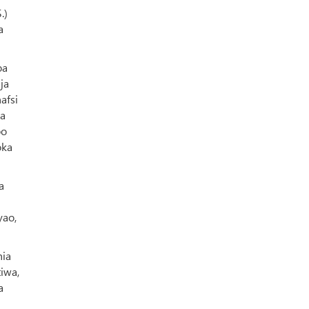
.)
a
oa
ja
afsi
ia
bo
oka
a
yao,
hia
iwa,
a