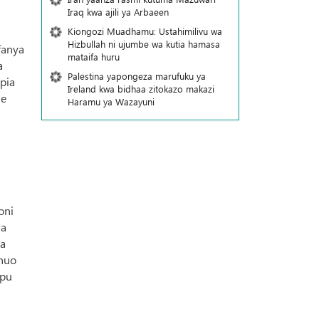
Iraq kwa ajili ya Arbaeen
Kiongozi Muadhamu: Ustahimilivu wa
Hizbullah ni ujumbe wa kutia hamasa
fanya
mataifa huru
a
Palestina yapongeza marufuku ya
pia
Ireland kwa bidhaa zitokazo makazi
ne
Haramu ya Wazayuni
oni
wa
wa
 huo
upu