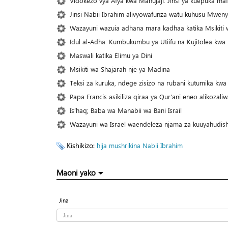
Vidokezo vya Afya kwa Mahujaji: Jinsi ya kuepuka ma
Jinsi Nabii Ibrahim alivyowafunza watu kuhusu Mwen
Wazayuni wazuia adhana mara kadhaa katika Msikiti wa
Idul al-Adha: Kumbukumbu ya Utiifu na Kujitolea k
Maswali katika Elimu ya Dini
Msikiti wa Shajarah nje ya Madina
Teksi za kuruka, ndege zisizo na rubani kutumika kwa 
Papa Francis asikiliza qiraa ya Qur'ani eneo alikozali
Is’haq; Baba wa Manabii wa Bani Israil
Wazayuni wa Israel waendeleza njama za kuuyahudish
Kishikizo:
hija
mushrikina
Nabii Ibrahim
Maoni yako
Jina