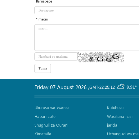
Baruapepe
* maoni
Friday 07 August 2026
,
9.91°
GMT-22:25:12
Ukurasa wa kwanza
Kutuhusu
Habari zote
Wasiliana nasi
Shughuli za Qurani
jarida
Kimataifa
Uchunguzi wa ma