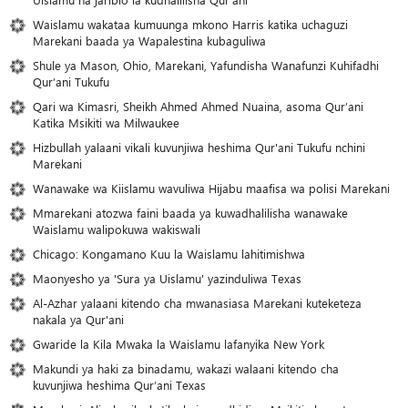
Waislamu wakataa kumuunga mkono Harris katika uchaguzi
Marekani baada ya Wapalestina kubaguliwa
Shule ya Mason, Ohio, Marekani, Yafundisha Wanafunzi Kuhifadhi
Qur’ani Tukufu
Qari wa Kimasri, Sheikh Ahmed Ahmed Nuaina, asoma Qur’ani
Katika Msikiti wa Milwaukee
Hizbullah yalaani vikali kuvunjiwa heshima Qur'ani Tukufu nchini
Marekani
Wanawake wa Kiislamu wavuliwa Hijabu maafisa wa polisi Marekani
Mmarekani atozwa faini baada ya kuwadhalilisha wanawake
Waislamu walipokuwa wakiswali
Chicago: Kongamano Kuu la Waislamu lahitimishwa
Maonyesho ya 'Sura ya Uislamu' yazinduliwa Texas
Al-Azhar yalaani kitendo cha mwanasiasa Marekani kuteketeza
nakala ya Qur'ani
Gwaride la Kila Mwaka la Waislamu lafanyika New York
Makundi ya haki za binadamu, wakazi walaani kitendo cha
kuvunjiwa heshima Qur’ani Texas