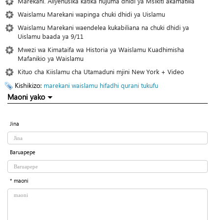
Marekani. Aliyehusika katika hujuma dhidi ya Msikiti akamatwa
Waislamu Marekani wapinga chuki dhidi ya Uislamu
Waislamu Marekani waendelea kukabiliana na chuki dhidi ya
Uislamu baada ya 9/11
Mwezi wa Kimataifa wa Historia ya Waislamu Kuadhimisha
Mafanikio ya Waislamu
Kituo cha Kiislamu cha Utamaduni mjini New York + Video
Kishikizo:
marekani
waislamu
hifadhi
qurani tukufu
Maoni yako
Jina
Baruapepe
* maoni