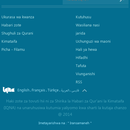
Ukurasa wa kwanza
Kutuhusu
Habari zote
Wasiliana nasi
Shughuli za Qurani
jarida
Kimataifa
Uchunguzi wa maoni
Picha‎ - Filamu‎
Hali ya hewa
Hifadhi
Tafuta
Viunganishi
RSS
English
Français
Türkçe
.
.
.
.
فارسی
العربیة
Haki zote za tovuti hii ni za Shirika la Habari za Qur'ani la Kimataifa
(IQNA) na unaruhusiwa kutumia yaliyomo kwa sharti la kutaja chanzo
@ 2014
Imetayarishwa na :
" Iransamaneh "