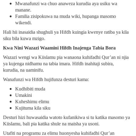
Mwanafunzi wa chuo anaweza kurudia aya usiku wa
manane.
Familia zisipokuwa na muda wiki, hupanga masomo
wikendi.
Hali hii inasaidia shughuli ya Hifdh kuingia kwenye ratiba ya kila
siku bila kuwa mzigo.
Kwa Nini Wazazi Waamini Hifdh Inajenga Tabia Bora
Wazazi wengi wa Kiislamu pia wanaona kuhifadhi Qur’an ni njia
ya kujenga nidhamu na tabia imara. Hifdh inahitaji subira,
kurudia, na uaminifu.
Wanafunzi wa Hifdh hujifunza desturi kama:
Kudhibiti muda
Umakini
Kuheshimu elimu
Kujituma kila siku
Desturi hizi huwasaidia watoto kufanikiwa si tu katika masomo ya
Kiislamu, bali pia katika shule na maisha ya usoni.
Utafiti na programu za elimu huonyesha kuhifadhi Qur’an