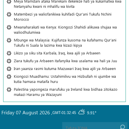
Meya Mamdani ataka Marekani itekeleze hati ya kukamatwa kwa
Netanyahu kwani ni mhalifu wa kivita
Matembezi ya waliofanikiwa kuhifadi Qur'ani Tukufu Nchini
Morocco
Mwanaharakati wa Kenya: Kiongozi Shahidi alikuwa shujaa wa
waliodhulumiwa
Mbunge wa Malaysia: Kujifunza kusoma na kufahamu Qur’ani
Tukufu ni Suala la lazima kwa kizazi kipya
Likizo ya siku sita Karbala, Iraq, kwa ajili ya Arbaeen
Ziara tukufu ya Arbaeen itafanyika kwa usalama wa hali ya Juu
Iran yaanza rasmi kutuma Mazuwari Iraq kwa ajili ya Arbaeen
Kiongozi Muadhamu: Ustahimilivu wa Hizbullah ni ujumbe wa
kutia hamasa mataifa huru
Palestina yapongeza marufuku ya Ireland kwa bidhaa zitokazo
makazi Haramu ya Wazayuni
Friday 07 August 2026
,
9.91°
GMT-01:32:45