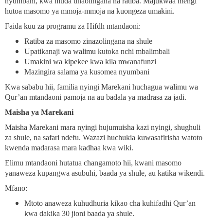
nyumbani, kwa muda unaolingana na ratiba. Majukwaa mengi
hutoa masomo ya mmoja-mmoja na kuongeza umakini.
Faida kuu za programu za Hifdh mtandaoni:
Ratiba za masomo zinazolingana na shule
Upatikanaji wa walimu kutoka nchi mbalimbali
Umakini wa kipekee kwa kila mwanafunzi
Mazingira salama ya kusomea nyumbani
Kwa sababu hii, familia nyingi Marekani huchagua walimu wa
Qur’an mtandaoni pamoja na au badala ya madrasa za jadi.
Maisha ya Marekani
Maisha Marekani mara nyingi hujumuisha kazi nyingi, shughuli
za shule, na safari ndefu. Wazazi huchukia kuwasafirisha watoto
kwenda madarasa mara kadhaa kwa wiki.
Elimu mtandaoni hutatua changamoto hii, kwani masomo
yanaweza kupangwa asubuhi, baada ya shule, au katika wikendi.
Mfano:
Mtoto anaweza kuhudhuria kikao cha kuhifadhi Qur’an
kwa dakika 30 jioni baada ya shule.