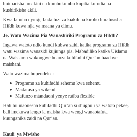
huimarisha umakini na kumbukumbu kupitia kurudia na
kushirikisha akili.
Kwa familia nyingi, faida hizi za kiakili na kiroho hurahisisha
Hifdh kuwa njia ya maana ya elimu.
Je, Watu Wazima Pia Wanashiriki Programu za Hifdh?
Ingawa watoto ndio kundi kubwa zaidi katika programu za Hifdh,
watu wazima wanazidi kujiunga pia. Mabadiliko katika Uislamu
na Waislamu wakongwe huanza kuhifadhi Qur’an baadaye
maishani.
Watu wazima hupendelea:
Programu za kuhifadhi sehemu kwa sehemu
Madarasa ya wikendi
Mafunzo mtandaoni yenye ratiba flexible
Hali hii inaonesha kuhifadhi Qur’an si shughuli ya watoto pekee,
bali imekuwa lengo la maisha kwa wengi wanaotafuta
kuunganika zaidi na Qur’an.
Kauli
ya Mwisho