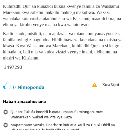
Kuhifadhi Qur’an kunazidi kukua kwenye familia za Waislamu
Marekani kwa sababu inakidhi mahitaji makubwa. Wazazi
wanataka kuimarisha utambulisho wa Kiislamu, maadili bora, na
elimu ya kiroho yenye maana kwa watoto wao.
Kadiri shule, misikiti, na majukwaa ya mtandaoni yanavyoenea,
familia nyingi zinagundua Hifdh inaweza kuendana na maisha ya
kisasa. Kwa Waislamu wa Marekani, kuhifadhi Qur’an si lengo la
kiibada tu, bali njia ya kulea vizazi vyenye imani, nidhamu, na
ujasiri wa Kiislamu.
3497293
Kosa Ripoti
0
Nimependa
Habari zinazohusiana
Qur'ani Tukufu imezidi kupata umaarufu miongoni mwa
Wamarekani wakati wa vita vya Gaza
Mapambano yazuka Dearborn kufuatia kauli za Chuki Dhidi ya
Uislamu na jaribio la kudhalilisha Qur'ani