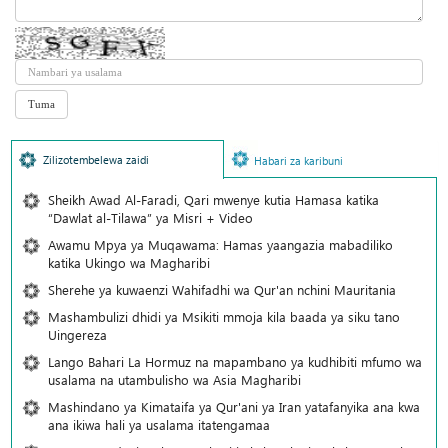
Zilizotembelewa zaidi
Habari za karibuni
Sheikh Awad Al-Faradi, Qari mwenye kutia Hamasa katika
“Dawlat al-Tilawa” ya Misri + Video
Awamu Mpya ya Muqawama: Hamas yaangazia mabadiliko
katika Ukingo wa Magharibi
Sherehe ya kuwaenzi Wahifadhi wa Qur'an nchini Mauritania
Mashambulizi dhidi ya Msikiti mmoja kila baada ya siku tano
Uingereza
Lango Bahari La Hormuz na mapambano ya kudhibiti mfumo wa
usalama na utambulisho wa Asia Magharibi
Mashindano ya Kimataifa ya Qur'ani ya Iran yatafanyika ana kwa
ana ikiwa hali ya usalama itatengamaa