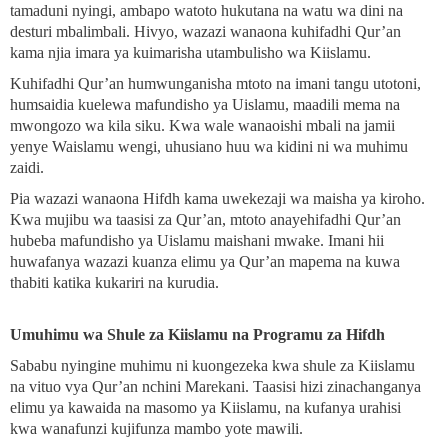
tamaduni nyingi, ambapo watoto hukutana na watu wa dini na
desturi mbalimbali. Hivyo, wazazi wanaona kuhifadhi Qur’an
kama njia imara ya kuimarisha utambulisho wa Kiislamu.
Kuhifadhi Qur’an humwunganisha mtoto na imani tangu utotoni,
humsaidia kuelewa mafundisho ya Uislamu, maadili mema na
mwongozo wa kila siku. Kwa wale wanaoishi mbali na jamii
yenye Waislamu wengi, uhusiano huu wa kidini ni wa muhimu
zaidi.
Pia wazazi wanaona Hifdh kama uwekezaji wa maisha ya kiroho.
Kwa mujibu wa taasisi za Qur’an, mtoto anayehifadhi Qur’an
hubeba mafundisho ya Uislamu maishani mwake. Imani hii
huwafanya wazazi kuanza elimu ya Qur’an mapema na kuwa
thabiti katika kukariri na kurudia.
Umuhimu wa Shule za Kiislamu na Programu za Hifdh
Sababu nyingine muhimu ni kuongezeka kwa shule za Kiislamu
na vituo vya Qur’an nchini Marekani. Taasisi hizi zinachanganya
elimu ya kawaida na masomo ya Kiislamu, na kufanya urahisi
kwa wanafunzi kujifunza mambo yote mawili.