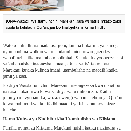
IQNA-Wazazi Waislamu nchini Marekani sasa wanatilia mkazo zaidi
suala la kuhifadhi Qur’an, jambo linalojulikana kama Hifdh.
Watoto huhudhuria madarasa jioni, familia hukariri aya pamoja
nyumbani, na walimu wa mtandaoni hutoa mwongozo kwa
wanafunzi katika majimbo mbalimbali. Shauku inayoongezeka si
ya kubahatisha; inaonesha tamaa ya kina ya Waislamu wa
Marekani kutaka kulinda imani, utambulisho na maadili katika
jamii ya kasi.
Idadi ya Waislamu nchini Marekani imeongezeka kwa utaratibu
na sasa inakadiriwa kuwa zaidi ya watu milioni 3.5. Kadiri
jumuiya inavyopanuka, wazazi wengi wanaona elimu ya Qur’an
kuwa muhimu kwa kuhifadhi maadili ya Kiislamu kwa kizazi
kijacho.
Hamu Kubwa ya Kudhihirisha Utambulisho wa Kiislamu
Familia nyingi za Kiislamu Marekani huishi katika mazingira ya