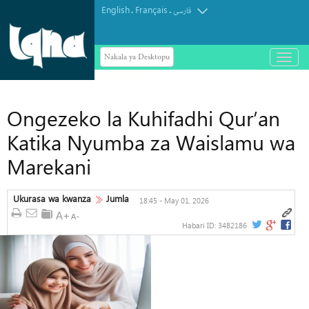
English
Français
.
.
فارسی
Nakala ya Desktopu
باز
و
بسته
کردن
منو
Ongezeko la Kuhifadhi Qur’an
Katika Nyumba za Waislamu wa
Marekani
Ukurasa wa kwanza
Jumla
18:45 - May 01, 2026
Habari ID:
3482186