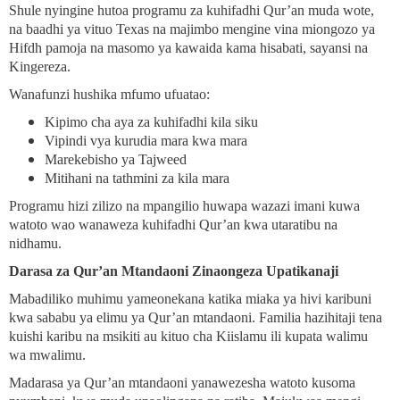
Shule nyingine hutoa programu za kuhifadhi Qur’an muda wote,
na baadhi ya vituo Texas na majimbo mengine vina miongozo ya
Hifdh pamoja na masomo ya kawaida kama hisabati, sayansi na
Kingereza.
Wanafunzi hushika mfumo ufuatao:
Kipimo cha aya za kuhifadhi kila siku
Vipindi vya kurudia mara kwa mara
Marekebisho ya Tajweed
Mitihani na tathmini za kila mara
Programu hizi zilizo na mpangilio huwapa wazazi imani kuwa
watoto wao wanaweza kuhifadhi Qur’an kwa utaratibu na
nidhamu.
Darasa za Qur’an Mtandaoni Zinaongeza Upatikanaji
Mabadiliko muhimu yameonekana katika miaka ya hivi karibuni
kwa sababu ya elimu ya Qur’an mtandaoni. Familia hazihitaji tena
kuishi karibu na msikiti au kituo cha Kiislamu ili kupata walimu
wa mwalimu.
Madarasa ya Qur’an mtandaoni yanawezesha watoto kusoma