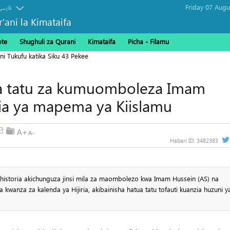
فارسی
r'ani la Kimataifa
ote
Shughuli za Qurani
Kimataifa
Picha‎ - Filamu‎
ni Tukufu katika Siku 43 Pekee
a tatu za kumuomboleza Imam
ria ya mapema ya Kiislamu
Habari ID:
3482383
historia akichunguza jinsi mila za maombolezo kwa Imam Hussein (AS) na
 kwanza za kalenda ya Hijiria, akibainisha hatua tatu tofauti kuanzia huzuni y