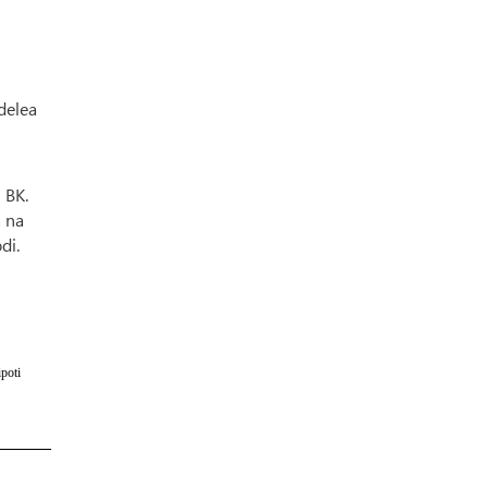
delea
 BK.
a na
di.
poti