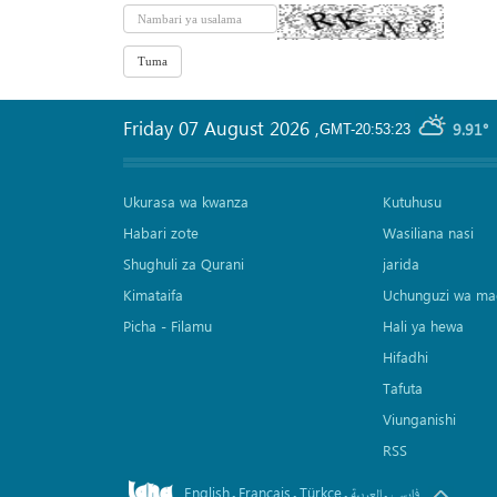
Friday 07 August 2026
,
9.91°
GMT-20:53:23
Ukurasa wa kwanza
Kutuhusu
Habari zote
Wasiliana nasi
Shughuli za Qurani
jarida
Kimataifa
Uchunguzi wa ma
Picha‎ - Filamu‎
Hali ya hewa
Hifadhi
Tafuta
Viunganishi
RSS
English
Français
Türkçe
.
.
.
.
فارسی
العربیة