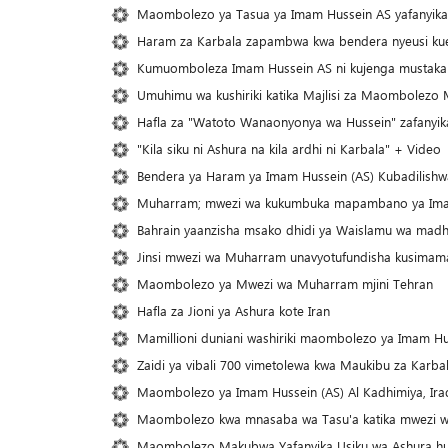
Maombolezo ya Tasua ya Imam Hussein AS yafanyika d
Haram za Karbala zapambwa kwa bendera nyeusi ku
Kumuomboleza Imam Hussein AS ni kujenga mustakab
Umuhimu wa kushiriki katika Majlisi za Maombolezo
Hafla za "Watoto Wanaonyonya wa Hussein" zafanyika
"Kila siku ni Ashura na kila ardhi ni Karbala" + Video
Bendera ya Haram ya Imam Hussein (AS) Kubadilish
Muharram; mwezi wa kukumbuka mapambano ya Ima
Bahrain yaanzisha msako dhidi ya Waislamu wa madhe
Jinsi mwezi wa Muharram unavyotufundisha kusimama
Maombolezo ya Mwezi wa Muharram mjini Tehran
Hafla za Jioni ya Ashura kote Iran
Mamillioni duniani washiriki maombolezo ya Imam H
Zaidi ya vibali 700 vimetolewa kwa Maukibu za Karba
Maombolezo ya Imam Hussein (AS) Al Kadhimiya, Ira
Maombolezo kwa mnasaba wa Tasu'a katika mwezi 
Maombolezo Makubwa Yafanyika Usiku wa Ashura hu