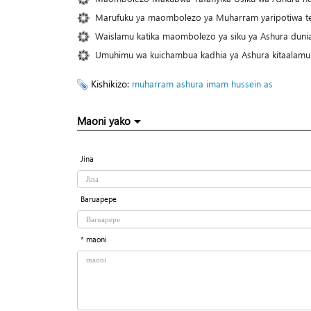
Marufuku ya maombolezo ya Muharram yaripotiwa ten
Waislamu katika maombolezo ya siku ya Ashura duni
Umuhimu wa kuichambua kadhia ya Ashura kitaalamu
Kishikizo:
muharram
ashura
imam hussein as
Maoni yako
Jina
Baruapepe
* maoni