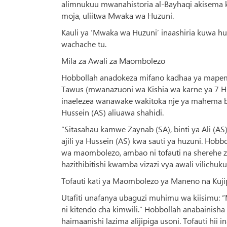
alimnukuu mwanahistoria al-Bayhaqi akisema 
moja, uliitwa Mwaka wa Huzuni.
Kauli ya ‘Mwaka wa Huzuni’ inaashiria kuwa huz
wachache tu.
Mila za Awali za Maombolezo
Hobbollah anadokeza mifano kadhaa ya mapema 
Tawus (mwanazuoni wa Kishia wa karne ya 7 Hiji
inaelezea wanawake wakitoka nje ya mahema b
Hussein (AS) aliuawa shahidi.
“Sitasahau kamwe Zaynab (SA), binti ya Ali (AS)
ajili ya Hussein (AS) kwa sauti ya huzuni. Ho
wa maombolezo, ambao ni tofauti na sherehe z
hazithibitishi kwamba vizazi vya awali vilichu
Tofauti kati ya Maombolezo ya Maneno na Kuji
Utafiti unafanya ubaguzi muhimu wa kiisimu: 
ni kitendo cha kimwili.” Hobbollah anabainisha
haimaanishi lazima alijipiga usoni. Tofauti hii