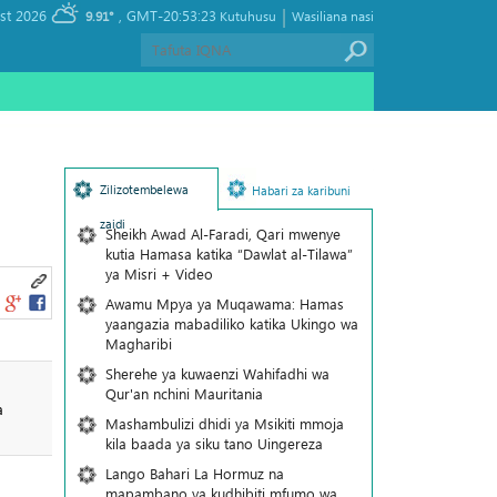
|
, Friday 07 August 2026
GMT-20:53:23
9.91°
Kutuhusu
Wasiliana nasi
Zilizotembelewa
Habari za karibuni
zaidi
Sheikh Awad Al-Faradi, Qari mwenye
kutia Hamasa katika “Dawlat al-Tilawa”
ya Misri + Video
Awamu Mpya ya Muqawama: Hamas
yaangazia mabadiliko katika Ukingo wa
Magharibi
Sherehe ya kuwaenzi Wahifadhi wa
Qur'an nchini Mauritania
a
Mashambulizi dhidi ya Msikiti mmoja
kila baada ya siku tano Uingereza
Lango Bahari La Hormuz na
mapambano ya kudhibiti mfumo wa