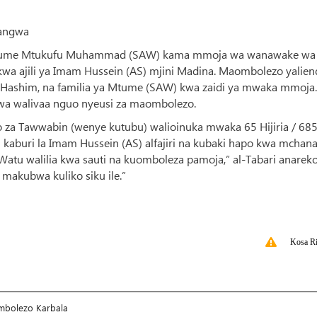
pangwa
Mtume Mtukufu Muhammad (SAW) kama mmoja wa wanawake wa
 ajili ya Imam Hussein (AS) mjini Madina. Maombolezo yalien
Hashim, na familia ya Mtume (SAW) kwa zaidi ya mwaka mmoja.
kuwa walivaa nguo nyeusi za maombolezo.
o za Tawwabin (wenye kutubu) walioinuka mwaka 65 Hijiria / 685
u kaburi la Imam Hussein (AS) alfajiri na kubaki hapo kwa mchan
atu walilia kwa sauti na kuomboleza pamoja,” al-Tabari anareko
makubwa kuliko siku ile.”
Kosa Ri
mbolezo Karbala