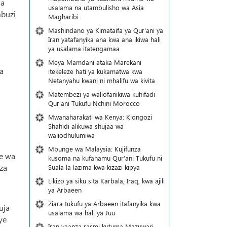
na
usalama na utambulisho wa Asia
mbuzi
Magharibi
)
Mashindano ya Kimataifa ya Qur'ani ya
Iran yatafanyika ana kwa ana ikiwa hali
ya usalama itatengamaa
Meya Mamdani ataka Marekani
a
itekeleze hati ya kukamatwa kwa
Netanyahu kwani ni mhalifu wa kivita
Matembezi ya waliofanikiwa kuhifadi
Qur'ani Tukufu Nchini Morocco
Mwanaharakati wa Kenya: Kiongozi
Shahidi alikuwa shujaa wa
waliodhulumiwa
Mbunge wa Malaysia: Kujifunza
e wa
kusoma na kufahamu Qur’ani Tukufu ni
za
Suala la lazima kwa kizazi kipya
Likizo ya siku sita Karbala, Iraq, kwa ajili
ya Arbaeen
Ziara tukufu ya Arbaeen itafanyika kwa
uja
usalama wa hali ya Juu
ye
Iran yaanza rasmi kutuma Mazuwari