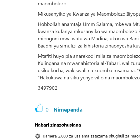
maombolezo.
Mikusanyiko ya Kwanza ya Maombolezo Iliyo
Hobbollah anamtaja Umm Salama, mke wa 
kwanza kufanya mkusanyiko wa maombolezo kwa
miongoni mwa watu wa Madina, ukoo wa Bani 
Baadhi ya simulizi za kihistoria zinaonyesha 
Mtafiti huyo pia anarekodi mila za maombolez
Kulingana na mwanahistoria al-Tabari, walizur
usiku kucha, wakiswali na kuomba msamaha. “W
“Hakukuwa na siku yenye vilio na maombolezo 
3497902
0
Nimependa
Habari zinazohusiana
Kamera 2,000 za usalama zatazama shughuli za mao