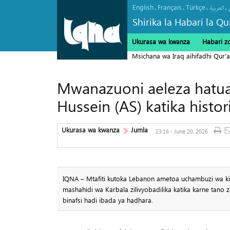
English
Français
Türkçe
.
.
.
.
العربیة
Shirika la Habari la Qu
Ukurasa wa kwanza
Habari z
Msichana wa Iraq aihifadhi Qur’a
Mwanazuoni aeleza hatu
Hussein (AS) katika histo
Ukurasa wa kwanza
Jumla
23:16 - June 20, 2026
IQNA – Mtafiti kutoka Lebanon ametoa uchambuzi wa ki
mashahidi wa Karbala zilivyobadilika katika karne tano za
binafsi hadi ibada ya hadhara.