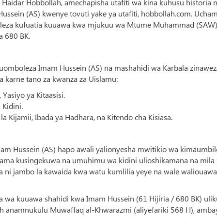
, Haidar Hobbollah, amechapisha utafiti wa kina kuhusu historia 
sein (AS) kwenye tovuti yake ya utafiti, hobbollah.com. Ucha
boleza kufuatia kuuawa kwa mjukuu wa Mtume Muhammad (SAW
a 680 BK.
umuomboleza Imam Hussein (AS) na mashahidi wa Karbala zinawez
ha karne tano za kwanza za Uislamu:
Yasiyo ya Kitaasisi.
 Kidini.
Kijamii, Ibada ya Hadhara, na Kitendo cha Kisiasa.
 Hussein (AS) hapo awali yalionyesha mwitikio wa kimaumbil
kama kusingekuwa na umuhimu wa kidini ulioshikamana na mila 
ni jambo la kawaida kwa watu kumlilia yeye na wale waliouawa
 wa kuuawa shahidi kwa Imam Hussein (61 Hijiria / 680 BK) ulik
h anamnukulu Muwaffaq al-Khwarazmi (aliyefariki 568 H), amba