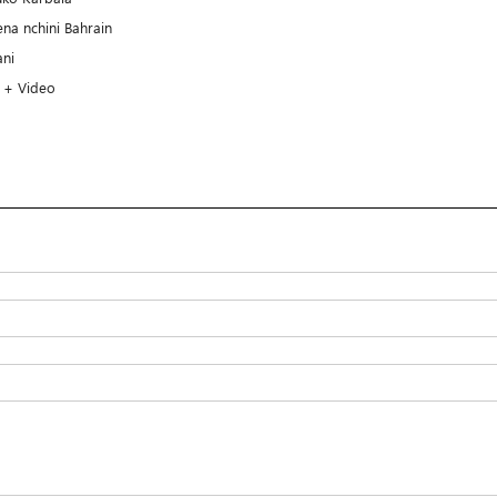
a nchini Bahrain
ani
 + Video