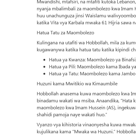
Mwandishi, mtafsiri, na mtafiti kutoka Lebanon
nyanja mbalimbali za maombolezo kwa Imam Hus
huu unachunguza jinsi Waislamu walivyoom
katika Vita vya Karbala mwaka 61 Hijria sawa n
Hatua Tatu za Maombolezo
Kulingana na utafiti wa Hobbollah, mila za k
kugawanywa katika hatua tatu katika kipindi c
Hatua ya Kwanza: Maombolezo ya Binafsi, 
Hatua ya Pili: Maombolezo kama Ibada ya
Hatua ya Tatu: Maombolezo kama Jambo la 
Huzuni kama Mwitikio wa Kimaumbile
Hobbollah anasema kuwa maombolezo kwa Imam
binadamu wakati wa msiba. Anaandika, “Hata 
maombolezo kwa Imam Hussein (AS), ingekuwa 
shahidi pamoja naye wakati huo.”
Vyanzo vya kihistoria vinaonyesha kuwa mwaka
kujulikana kama “Mwaka wa Huzuni.” Hobbolla