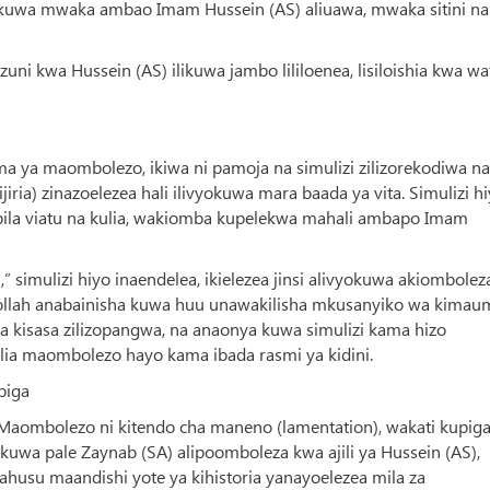
kuwa mwaka ambao Imam Hussein (AS) aliuawa, mwaka sitini na
uni kwa Hussein (AS) ilikuwa jambo lililoenea, lisiloishia kwa wa
ya maombolezo, ikiwa ni pamoja na simulizi zilizorekodiwa na
ria) zinazoelezea hali ilivyokuwa mara baada ya vita. Simulizi h
ila viatu na kulia, wakiomba kupelekwa mahali ambapo Imam
,” simulizi hiyo inaendelea, ikielezea jinsi alivyokuwa akiombole
bbollah anabainisha kuwa huu unawakilisha mkusanyiko wa kimau
a kisasa zilizopangwa, na anaonya kuwa simulizi kama hizo
kulia maombolezo hayo kama ibada rasmi ya kidini.
piga
“Maombolezo ni kitendo cha maneno (lamentation), wakati kupig
 kuwa pale Zaynab (SA) alipoomboleza kwa ajili ya Hussein (AS),
 inahusu maandishi yote ya kihistoria yanayoelezea mila za