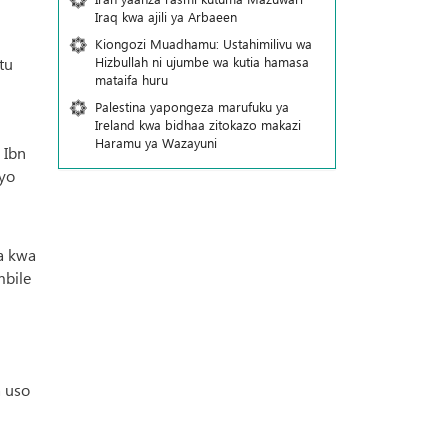
Iraq kwa ajili ya Arbaeen
Kiongozi Muadhamu: Ustahimilivu wa
Hizbullah ni ujumbe wa kutia hamasa
tu
mataifa huru
Palestina yapongeza marufuku ya
Ireland kwa bidhaa zitokazo makazi
Haramu ya Wazayuni
 Ibn
iyo
za kwa
mbile
a uso