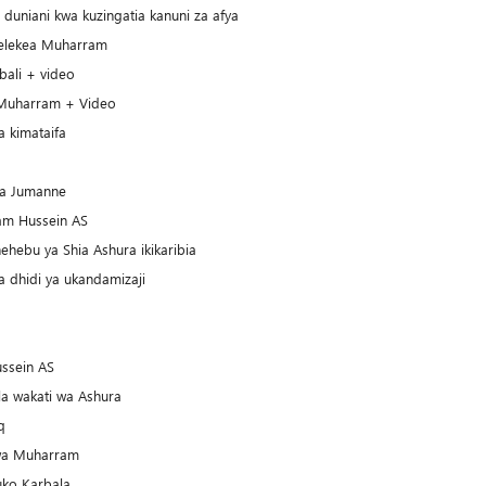
uniani kwa kuzingatia kanuni za afya
elekea Muharram
ali + video
 Muharram + Video
 kimataifa
wa Jumanne
m Hussein AS
hebu ya Shia Ashura ikikaribia
 dhidi ya ukandamizaji
ussein AS
la wakati wa Ashura
q
wa Muharram
ko Karbala