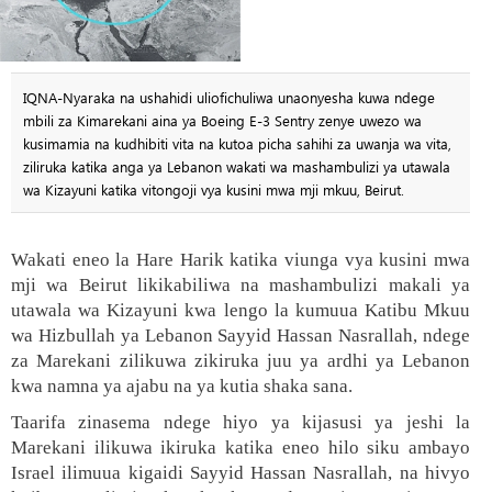
IQNA-Nyaraka na ushahidi uliofichuliwa unaonyesha kuwa ndege
mbili za Kimarekani aina ya Boeing E-3 Sentry zenye uwezo wa
kusimamia na kudhibiti vita na kutoa picha sahihi za uwanja wa vita,
ziliruka katika anga ya Lebanon wakati wa mashambulizi ya utawala
wa Kizayuni katika vitongoji vya kusini mwa mji mkuu, Beirut.
Wakati eneo la Hare Harik katika viunga vya kusini mwa
mji wa Beirut likikabiliwa na mashambulizi makali ya
utawala wa Kizayuni kwa lengo la kumuua Katibu Mkuu
wa Hizbullah ya Lebanon Sayyid Hassan Nasrallah, ndege
za Marekani zilikuwa zikiruka juu ya ardhi ya Lebanon
kwa namna ya ajabu na ya kutia shaka sana.
Taarifa zinasema ndege hiyo ya kijasusi ya jeshi la
Marekani ilikuwa ikiruka katika eneo hilo siku ambayo
Israel ilimuua kigaidi Sayyid Hassan Nasrallah, na hivyo