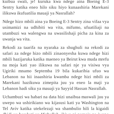
kuibua swali, je! kuruka kwa ndege aina Boeing E-3
Sentry katika eneo hilo siku hiyo kunaashiria Marekani
ilikuwa ikufuatilia mauaji ya Nasrallah?
Ndege hizo mbili aina ya Boeing E-3 Sentry zina vifaa vya
usimamizi na udhibiti wa vita, mifumo, ufuatiliaji na
utambuzi wa walengwa na uwasilishaji picha za kina za
uwanja wa vita.
Rekodi za taarifa na nyaraka za shughuli na rekodi za
safari za ndege hizo mbili zinaonyesha kuwa ndege hizi
mbili hazijaruka katika maeneo ya Beirut kwa muda mrefu
na moja kati yao ilikuwa na safari nje ya visiwa vya
Ugiriki mnamo Septemba 19 bila kukaribia ufuo wa
Lebanon na hii inaashiria kwamba ndege hizi mbili za
Marekani hazikuwa zimepita juu ya eneo la maji ya
Lebanon hadi siku ya mauaji ya Sayyid Hassan Nasrallah.
Uchambuzi wa habari na data hizi unaibua maswali juu ya
uwepo wa ushirikiano wa kijasusi kati ya Washington na
Tel Aviv katika utekelezaji wa shambulio hili la kigaidi