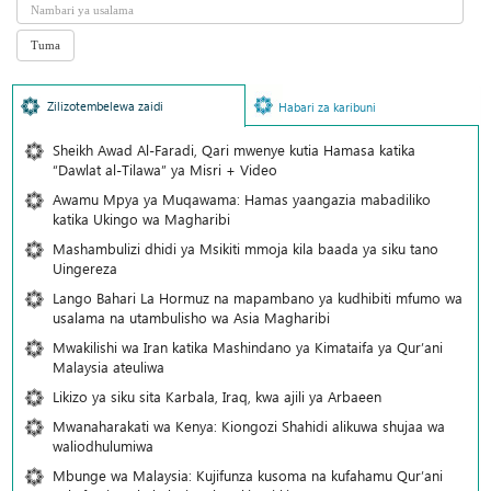
Zilizotembelewa zaidi
Habari za karibuni
Sheikh Awad Al-Faradi, Qari mwenye kutia Hamasa katika
“Dawlat al-Tilawa” ya Misri + Video
Awamu Mpya ya Muqawama: Hamas yaangazia mabadiliko
katika Ukingo wa Magharibi
Mashambulizi dhidi ya Msikiti mmoja kila baada ya siku tano
Uingereza
Lango Bahari La Hormuz na mapambano ya kudhibiti mfumo wa
usalama na utambulisho wa Asia Magharibi
Mwakilishi wa Iran katika Mashindano ya Kimataifa ya Qur’ani
Malaysia ateuliwa
Likizo ya siku sita Karbala, Iraq, kwa ajili ya Arbaeen
Mwanaharakati wa Kenya: Kiongozi Shahidi alikuwa shujaa wa
waliodhulumiwa
Mbunge wa Malaysia: Kujifunza kusoma na kufahamu Qur’ani