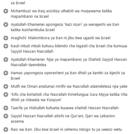
za Israel
Mchambuzi wa Iraq asisitiza uthabiti wa muqawama katika
mapambano na Israel
Ayatullah Khamenei apongeza 'kazi nzuri' ya wanajeshi wa Iran
katika kuishambulia Israel
Araghchi: Makombora ya Iran ni jibu kwa ugaidi wa Israel
Kauli mbali mbali kuhusu kitendo cha kigaidi cha Israel cha kumuua
Sayyid Hassan Nasrallah
Ayatullah Khamenei: Njia ya mapambano ya Shahidi Sayyid Hassan
Nasrallah itaendelea
Hamas yapongeza operesheni ya Iran dhidi ya kambi za kijeshi za
Israel
Mutfi wa Oman anatumai mrithi wa Nasrallah ataendeleza njia yake
‘Kifo cha kishahidi cha Nasrallah Kimefungua Sura Mpya katika Vita
dhidi ya Utawala wa Kizayuni’
Taarifa ya Hizbullah kufuatia kuuawa shahidi Hassan Nasrallah
Sayyid Hassan Nasrallah aliishi na Qur'ani, Qari wa Lebanon
assema
Rais wa Iran: Jibu kwa Israel ni sehemu ndogo tu ya uwezo wetu