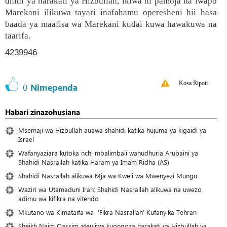
dhidi ya harakati ya Hizbullah, ikiwa ni pamoja na iwapo
Marekani ilikuwa tayari inafahamu operesheni hii hasa
baada ya maafisa wa Marekani kudai kuwa hawakuwa na
taarifa.
4239946
Kosa Ripoti
0
Nimependa
Habari zinazohusiana
Msemaji wa Hizbullah auawa shahidi katika hujuma ya kigaidi ya
Israel
Wafanyaziara kutoka nchi mbalimbali wahudhuria Arubaini ya
Shahidi Nasrallah katika Haram ya Imam Ridha (AS)
Shahidi Nasrallah alikuwa Mja wa Kweli wa Mwenyezi Mungu
Waziri wa Utamaduni Iran: Shahidi Nasrallah alikuwa na uwezo
adimu wa kifikra na vitendo
Mkutano wa Kimataifa wa 'Fikra Nasrallah' Kufanyika Tehran
Sheikh Naim Qassim ateuliwa kuongoza harakati ya Hizbullah ya