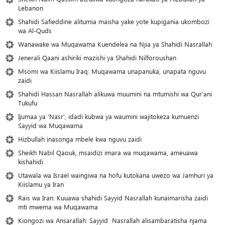
Lebanon
Shahidi Safieddine alitumia maisha yake yote kupigania ukombozi
wa Al-Quds
Wanawake wa Muqawama Kuendelea na Njia ya Shahidi Nasrallah
Jenerali Qaani ashiriki mazishi ya Shahidi Nilforoushan
Msomi wa Kiislamu Iraq: Muqawama unapanuka, unapata nguvu
zaidi
Shahidi Hassan Nasrallah alikuwa muumini na mtumishi wa Qur’ani
Tukufu
Ijumaa ya 'Nasr', idadi kubwa ya waumini wajitokeza kumuenzi
Sayyid wa Muqawama
Hizbullah inasonga mbele kwa nguvu zaidi
Sheikh Nabil Qaouk, msaidizi imara wa muqawama, ameuawa
kishahidi
Utawala wa Israel waingiwa na hofu kutokana uwezo wa Jamhuri ya
Kiislamu ya Iran
Rais wa Iran: Kuuawa shahidi Sayyid Nasrallah kunaimarisha zaidi
mti mwema wa Muqawama
Kiongozi wa Ansarallah: Sayyid Nasrallah alisambaratisha njama