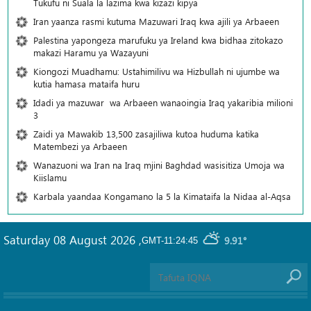
Tukufu ni Suala la lazima kwa kizazi kipya
Iran yaanza rasmi kutuma Mazuwari Iraq kwa ajili ya Arbaeen
Palestina yapongeza marufuku ya Ireland kwa bidhaa zitokazo
makazi Haramu ya Wazayuni
Kiongozi Muadhamu: Ustahimilivu wa Hizbullah ni ujumbe wa
kutia hamasa mataifa huru
Idadi ya mazuwar wa Arbaeen wanaoingia Iraq yakaribia milioni
3
Zaidi ya Mawakib 13,500 zasajiliwa kutoa huduma katika
Matembezi ya Arbaeen
Wanazuoni wa Iran na Iraq mjini Baghdad wasisitiza Umoja wa
Kiislamu
Karbala yaandaa Kongamano la 5 la Kimataifa la Nidaa al-Aqsa
Saturday 08 August 2026
,
9.91°
GMT-11:24:45