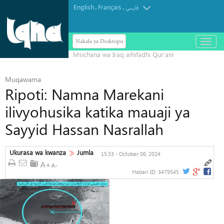
English
Français
.
.
فارسی
Nakala ya Desktopu
باز
و
بسته
کردن
منو
Muqawama
Ripoti: Namna Marekani
ilivyohusika katika mauaji ya
Sayyid Hassan Nasrallah
Ukurasa wa kwanza
Jumla
15:33 - October 06, 2024
Habari ID:
3479545