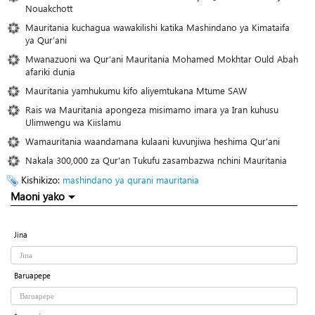
Nouakchott
Mauritania kuchagua wawakilishi katika Mashindano ya Kimataifa
ya Qur’ani
Mwanazuoni wa Qur’ani Mauritania Mohamed Mokhtar Ould Abah
afariki dunia
Mauritania yamhukumu kifo aliyemtukana Mtume SAW
Rais wa Mauritania apongeza misimamo imara ya Iran kuhusu
Ulimwengu wa Kiislamu
Wamauritania waandamana kulaani kuvunjiwa heshima Qur'ani
Nakala 300,000 za Qur'an Tukufu zasambazwa nchini Mauritania
Kishikizo:
mashindano ya qurani
mauritania
Maoni yako
Jina
Baruapepe