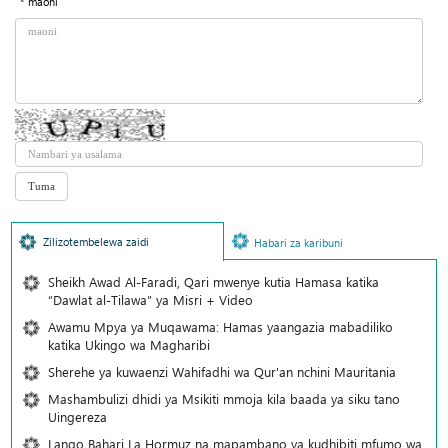
* maoni
Zilizotembelewa zaidi
Habari za karibuni
Sheikh Awad Al-Faradi, Qari mwenye kutia Hamasa katika
“Dawlat al-Tilawa” ya Misri + Video
Awamu Mpya ya Muqawama: Hamas yaangazia mabadiliko
katika Ukingo wa Magharibi
Sherehe ya kuwaenzi Wahifadhi wa Qur'an nchini Mauritania
Mashambulizi dhidi ya Msikiti mmoja kila baada ya siku tano
Uingereza
Lango Bahari La Hormuz na mapambano ya kudhibiti mfumo wa