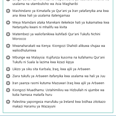
usalama na utambulisho wa Asia Magharibi
Mashindano ya Kimataifa ya Qur'ani ya Iran yatafanyika ana kwa
ana ikiwa hali ya usalama itatengamaa
Meya Mamdani ataka Marekani itekeleze hati ya kukamatwa kwa
Netanyahu kwani ni mhalifu wa kivita
Matembezi ya waliofanikiwa kuhifadi Qur'ani Tukufu Nchini
Morocco
Mwanaharakati wa Kenya: Kiongozi Shahidi alikuwa shujaa wa
waliodhulumiwa
Mbunge wa Malaysia: Kujifunza kusoma na kufahamu Qur’ani
Tukufu ni Suala la lazima kwa kizazi kipya
Likizo ya siku sita Karbala, Iraq, kwa ajili ya Arbaeen
Ziara tukufu ya Arbaeen itafanyika kwa usalama wa hali ya Juu
Iran yaanza rasmi kutuma Mazuwari Iraq kwa ajili ya Arbaeen
Kiongozi Muadhamu: Ustahimilivu wa Hizbullah ni ujumbe wa
kutia hamasa mataifa huru
Palestina yapongeza marufuku ya Ireland kwa bidhaa zitokazo
makazi Haramu ya Wazayuni