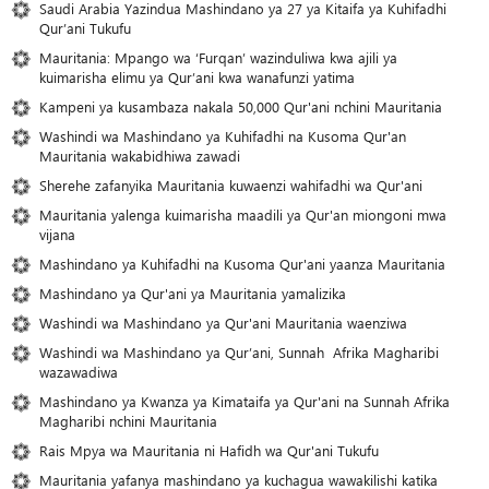
Saudi Arabia Yazindua Mashindano ya 27 ya Kitaifa ya Kuhifadhi
Qur’ani Tukufu
Mauritania: Mpango wa ‘Furqan’ wazinduliwa kwa ajili ya
kuimarisha elimu ya Qur’ani kwa wanafunzi yatima
Kampeni ya kusambaza nakala 50,000 Qur'ani nchini Mauritania
Washindi wa Mashindano ya Kuhifadhi na Kusoma Qur'an
Mauritania wakabidhiwa zawadi
Sherehe zafanyika Mauritania kuwaenzi wahifadhi wa Qur'ani
Mauritania yalenga kuimarisha maadili ya Qur'an miongoni mwa
vijana
Mashindano ya Kuhifadhi na Kusoma Qur'ani yaanza Mauritania
Mashindano ya Qur'ani ya Mauritania yamalizika
Washindi wa Mashindano ya Qur'ani Mauritania waenziwa
Washindi wa Mashindano ya Qur’ani, Sunnah Afrika Magharibi
wazawadiwa
Mashindano ya Kwanza ya Kimataifa ya Qur'ani na Sunnah Afrika
Magharibi nchini Mauritania
Rais Mpya wa Mauritania ni Hafidh wa Qur'ani Tukufu
Mauritania yafanya mashindano ya kuchagua wawakilishi katika