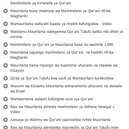
Mashindano ya Kimataifa ya Qur'ani
Mauritania kuwa mwenyeji wa Mashindano ya Qur'ani Afrika
Magharibi
Wamauritania wafurahi baada ya misikiti kufunguliwa - Video
Waislamu Mauritania wategemea Qur'ani Tukufu katika vita dhidi ya
corona
Mashindano ya Qur’ani ya Mauritania kuwa na washiriki 2,000
Mauritania yapanga mashindano ya Qur’ani na Hadithi Afrika
Magharibi
Mauritania haina mpango wa kuanzisha uhusiano na utawala wa
Kizayuni
Qiraa ya Qur'ani Tukufu kwa sauti ya Wamauritani kurekodiwa
Wasomi wa Kiislamu Mauritania waharamisha uhusiano na utawala
wa Israel
Wamauritania walaani kufungwa vyuo vya Qur’ani
Raia wa Mauritania ashinda mashindano ya Adhana Senegal +
Video
Jumuiya ya Walimu wa Qur'ani yaanzishwa nchini Mauritania
Rais wa Mauritania atembelea maonesho ya Qur'ani Tukufu mjini