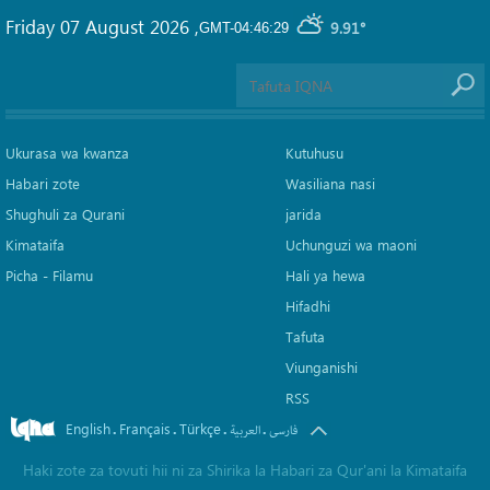
Friday 07 August 2026
,
9.91°
GMT-04:46:29
Ukurasa wa kwanza
Kutuhusu
Habari zote
Wasiliana nasi
Shughuli za Qurani
jarida
Kimataifa
Uchunguzi wa maoni
Picha‎ - Filamu‎
Hali ya hewa
Hifadhi
Tafuta
Viunganishi
RSS
English
Français
Türkçe
.
.
.
.
فارسی
العربیة
Haki zote za tovuti hii ni za Shirika la Habari za Qur'ani la Kimataifa