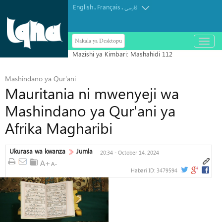
English
Français
.
.
فارسی
Nakala ya Desktopu
باز
و
بسته
کردن
منو
Mashindano ya Qur'ani
Mauritania ni mwenyeji wa
Mashindano ya Qur'ani ya
Afrika Magharibi
Ukurasa wa kwanza
Jumla
20:34 - October 14, 2024
Habari ID:
3479594