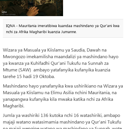
IQNA - Mauritania imeratibiwa kuandaa mashindano ya Qur'ani kwa
nchi za Afrika Magharibi kuanzia Jumanne.
Wizara ya Masuala ya Kiislamu ya Saudia, Dawah na
Mwongozo imekamilisha maandalizi ya mashindano hayo
ya kwanza ya Kuhifadhi Qur'ani Tukufu na Sunnah za
Mtume (SAW)
ambayo yatafanyika kufanyika kuanzia
tarehe 15 hadi 19 Oktoba.
Mashindano hayo yanafanyika kwa ushirikiano na Wizara ya
Masuala ya Kiislamu na Elimu Asilia nchini Mauritania, na
yanapangwa kufanyika kila mwaka katika nchi za Afrika
Magharibi.
Jumla ya washiriki 136 kutoka nchi 16 watashiriki, ambapo
majaji watano watasimamia mashindano ya Qur'ani Tukufu
na majaji wengine watano wa mashindano ya Sunnah, wote