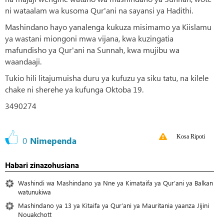
ni wataalam wa kusoma Qur'ani na sayansi ya Hadithi.
Mashindano hayo yanalenga kukuza misimamo ya Kiislamu
ya wastani miongoni mwa vijana, kwa kuzingatia
mafundisho ya Qur'ani na Sunnah, kwa mujibu wa
waandaaji.
Tukio hili litajumuisha duru ya kufuzu ya siku tatu, na kilele
chake ni sherehe ya kufunga Oktoba 19.
3490274
Kosa Ripoti
0
Nimependa
Habari zinazohusiana
Washindi wa Mashindano ya Nne ya Kimataifa ya Qur’ani ya Balkan
watunukiwa
Mashindano ya 13 ya Kitaifa ya Qur’ani ya Mauritania yaanza Jijini
Nouakchott