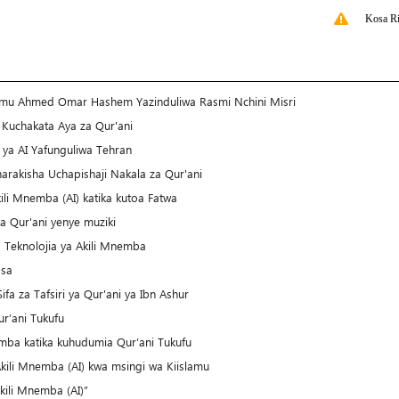
Kosa Ri
hemu Ahmed Omar Hashem Yazinduliwa Rasmi Nchini Misri
 Kuchakata Aya za Qur'ani
 ya AI Yafunguliwa Tehran
arakisha Uchapishaji Nakala za Qur'ani
li Mnemba (AI) katika kutoa Fatwa
ya Qur'ani yenye muziki
a Teknolojia ya Akili Mnemba
qsa
fa za Tafsiri ya Qur'ani ya Ibn Ashur
ur’ani Tukufu
emba katika kuhudumia Qur’ani Tukufu
Akili Mnemba (AI) kwa msingi wa Kiislamu
kili Mnemba (AI)”