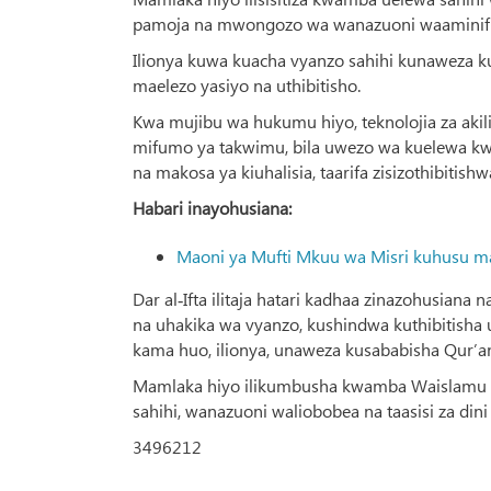
pamoja na mwongozo wa wanazuoni waaminifu n
Ilionya kuwa kuacha vyanzo sahihi kunaweza 
maelezo yasiyo na uthibitisho.
Kwa mujibu wa hukumu hiyo, teknolojia za aki
mifumo ya takwimu, bila uwezo wa kuelewa kw
na makosa ya kiuhalisia, taarifa zisizothibit
Habari inayohusiana:
Maoni ya Mufti Mkuu wa Misri kuhusu mat
Dar al‑Ifta ilitaja hatari kadhaa zinazohusiana
na uhakika wa vyanzo, kushindwa kuthibitisha
kama huo, ilionya, unaweza kusababisha Qur’an
Mamlaka hiyo ilikumbusha kwamba Waislamu wan
sahihi, wanazuoni waliobobea na taasisi za din
3496212