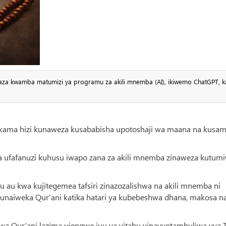
gaza kwamba matumizi ya programu za akili mnemba (AI), ikiwemo ChatGPT, k
ama hizi kunaweza kusababisha upotoshaji wa maana na kusa
aka ufafanuzi kuhusu iwapo zana za akili mnemba zinaweza kutum
fu au kwa kujitegemea tafsiri zinazozalishwa na akili mnemba ni
 kunaiweka Qur’ani katika hatari ya kubebeshwa dhana, makosa n
 wa Qur’ani lazima ujengwe juu ya vitabu vinavyotambuliwa vya T