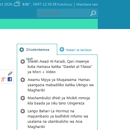
|
, Saturday 08 August 2026
GMT-12:39:38
9.91°
Kutuhusu
Wasiliana nasi
Zilizotembelewa
Habari za karibuni
zaidi
Sheikh Awad Al-Faradi, Qari mwenye
kutia Hamasa katika “Dawlat al-Tilawa”
ya Misri + Video
Awamu Mpya ya Muqawama: Hamas
yaangazia mabadiliko katika Ukingo wa
Magharibi
Mashambulizi dhidi ya Msikiti mmoja
kila baada ya siku tano Uingereza
Lango Bahari La Hormuz na
mapambano ya kudhibiti mfumo wa
usalama na utambulisho wa Asia
Magharibi