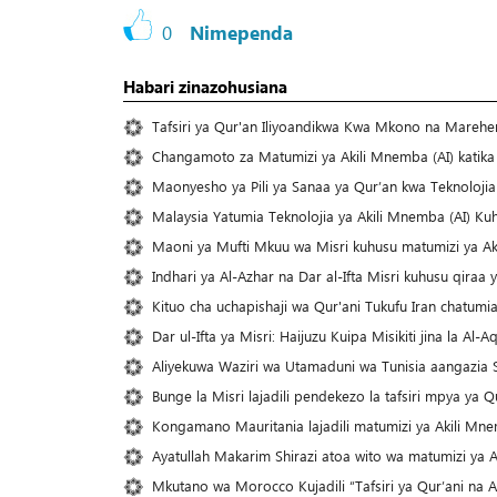
0
Nimependa
Habari zinazohusiana
Tafsiri ya Qur'an Iliyoandikwa Kwa Mkono na Mare
Changamoto za Matumizi ya Akili Mnemba (AI) katika
Maonyesho ya Pili ya Sanaa ya Qur’an kwa Teknolojia
Malaysia Yatumia Teknolojia ya Akili Mnemba (AI) Kuh
Maoni ya Mufti Mkuu wa Misri kuhusu matumizi ya Aki
Indhari ya Al-Azhar na Dar al-Ifta Misri kuhusu qiraa 
Kituo cha uchapishaji wa Qur'ani Tukufu Iran chatumi
Dar ul-Ifta ya Misri: Haijuzu Kuipa Misikiti jina la Al-A
Aliyekuwa Waziri wa Utamaduni wa Tunisia aangazia Si
Bunge la Misri lajadili pendekezo la tafsiri mpya ya Q
Kongamano Mauritania lajadili matumizi ya Akili Mn
Ayatullah Makarim Shirazi atoa wito wa matumizi ya 
Mkutano wa Morocco Kujadili “Tafsiri ya Qur’ani na A