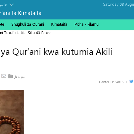
فارسی
r'ani la Kimataifa
ote
Shughuli za Qurani
Kimataifa
Picha‎ - Filamu‎
ni Tukufu katika Siku 43 Pekee
ri ya Qur’ani kwa kutumia Akili
Habari ID:
3481861