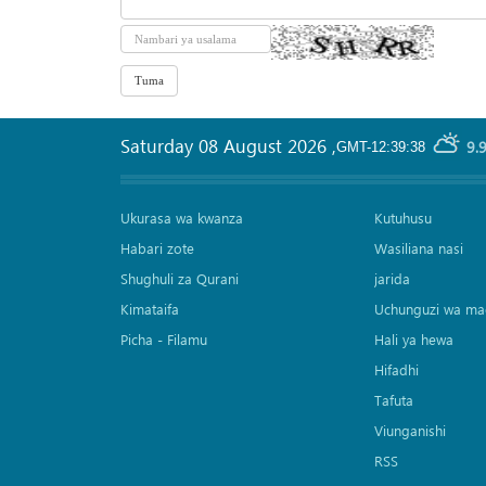
Saturday 08 August 2026
,
9.
GMT-12:39:38
Ukurasa wa kwanza
Kutuhusu
Habari zote
Wasiliana nasi
Shughuli za Qurani
jarida
Kimataifa
Uchunguzi wa ma
Picha‎ - Filamu‎
Hali ya hewa
Hifadhi
Tafuta
Viunganishi
RSS