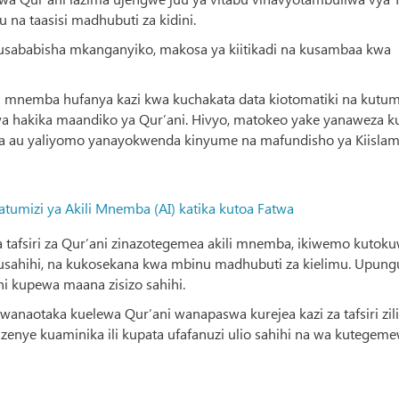
a taasisi madhubuti za kidini.
kusababisha mkanganyiko, makosa ya kiitikadi na kusambaa kwa
li mnemba hufanya kazi kwa kuchakata data kiotomatiki na kutum
a hakika maandiko ya Qur’ani. Hivyo, matokeo yake yanaweza 
ishwa au yaliyomo yanayokwenda kinyume na mafundisho ya Kiislam
umizi ya Akili Mnemba (AI) katika kutoa Fatwa
 na tafsiri za Qur’ani zinazotegemea akili mnemba, ikiwemo kutok
 usahihi, na kukosekana kwa mbinu madhubuti za kielimu. Upung
i kupewa maana zisizo sahihi.
aotaka kuelewa Qur’ani wanapaswa kurejea kazi za tafsiri zil
i zenye kuaminika ili kupata ufafanuzi ulio sahihi na wa kutegeme