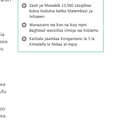
Zaidi ya Mawakib 13,500 zasajiliwa
kutoa huduma katika Matembezi ya
Arbaeen
Wanazuoni wa Iran na Iraq mjini
Baghdad wasisitiza Umoja wa Kiislamu
ia
Karbala yaandaa Kongamano la 5 la
kuwa
Kimataifa la Nidaa al-Aqsa
u.
uwa
ufu
izo
wa.