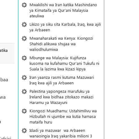
Mwakilishi wa Iran katika Mashindano
ya Kimataifa ya Qur’ani Malaysia
ateuliwa
Likizo ya siku sita Karbala, Iraq, kwa ajili
ya Arbaeen
Mwanaharakati wa Kenya: Kiongozi
Shahidi alikuwa shujaa wa
waliodhulumiwa
atika
Mbunge wa Malaysia: Kujifunza
kusoma na kufahamu Qur’ani Tukufu ni
Suala la lazima kwa kizazi kipya
Iran yaanza rasmi kutuma Mazuwari
mbaa
Iraq kwa ajili ya Arbaeen
Palestina yapongeza marufuku ya
iwa
Ireland kwa bidhaa zitokazo makazi
Haramu ya Wazayuni
Kiongozi Muadhamu: Ustahimilivu wa
Hizbullah ni ujumbe wa kutia hamasa
a
mataifa huru
Idadi ya mazuwar wa Arbaeen
wanaoingia Iraq yakaribia milioni 3
afsiri