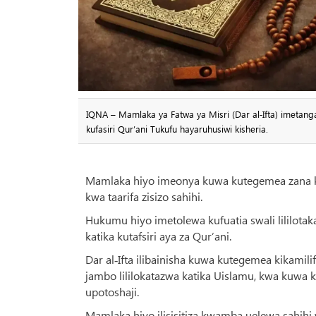
IQNA – Mamlaka ya Fatwa ya Misri (Dar al‑Ifta) imetan
kufasiri Qur’ani Tukufu hayaruhusiwi kisheria.
Mamlaka hiyo imeonya kuwa kutegemea zana k
kwa taarifa zisizo sahihi.
Hukumu hiyo imetolewa kufuatia swali lililot
katika kutafsiri aya za Qur’ani.
Dar al‑Ifta ilibainisha kuwa kutegemea kikamili
jambo lililokatazwa katika Uislamu, kwa kuwa
upotoshaji.
Mamlaka hiyo ilisisitiza kwamba uelewa sahihi