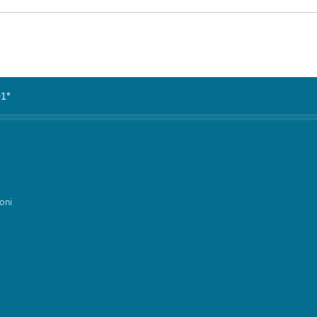
91°
oni