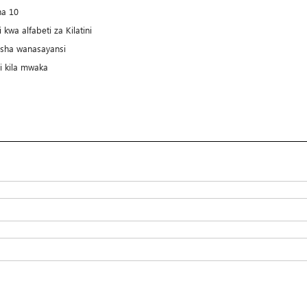
ha 10
kwa alfabeti za Kilatini
sisha wanasayansi
ri kila mwaka