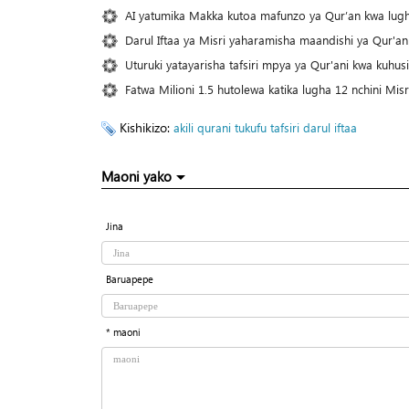
AI yatumika Makka kutoa mafunzo ya Qur’an kwa lug
Darul Iftaa ya Misri yaharamisha maandishi ya Qur'ani 
Uturuki yatayarisha tafsiri mpya ya Qur'ani kwa kuhu
Fatwa Milioni 1.5 hutolewa katika lugha 12 nchini Mis
Kishikizo:
akili
qurani tukufu
tafsiri
darul iftaa
Maoni yako
Jina
Baruapepe
* maoni