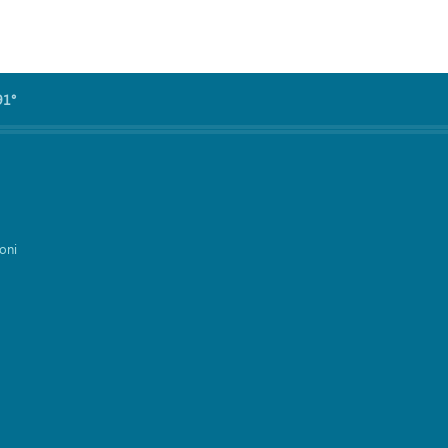
91°
oni