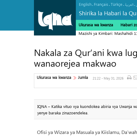
English
Français
Türkçe
.
.
.
.
العربیة
Shirika la Habari la Qu
Ukurasa wa kwanza
Habari z
Mazishi ya Kimbari: Mashahidi 
Nakala za Qur’ani kwa lu
wanaorejea makwao
Ukurasa wa kwanza
Jumla
21:22 - May 31, 2026
IQNA – Katika vituo vya kuondokea abiria vya Uwanja w
yenye baraka zinazoendelea.
Ofisi ya Wizara ya Masuala ya Kiislamu, Da’w