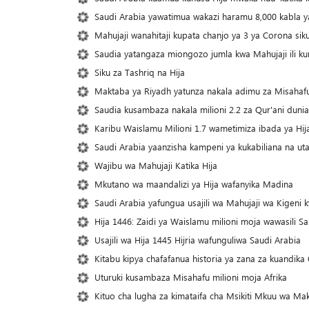
Saudi Arabia yawatimua wakazi haramu 8,000 kabla y
Mahujaji wanahitaji kupata chanjo ya 3 ya Corona sik
Saudia yatangaza miongozo jumla kwa Mahujaji ili kur
Siku za Tashriq na Hija
Maktaba ya Riyadh yatunza nakala adimu za Misahaf
Saudia kusambaza nakala milioni 2.2 za Qur'ani dun
Karibu Waislamu Milioni 1.7 wametimiza ibada ya Hija
Saudi Arabia yaanzisha kampeni ya kukabiliana na utap
Wajibu wa Mahujaji Katika Hija
Mkutano wa maandalizi ya Hija wafanyika Madina
Saudi Arabia yafungua usajili wa Mahujaji wa Kigeni k
Hija 1446: Zaidi ya Waislamu milioni moja wawasili S
Usajili wa Hija 1445 Hijria wafunguliwa Saudi Arabia
Kitabu kipya chafafanua historia ya zana za kuandika 
Uturuki kusambaza Misahafu milioni moja Afrika
Kituo cha lugha za kimataifa cha Msikiti Mkuu wa Ma