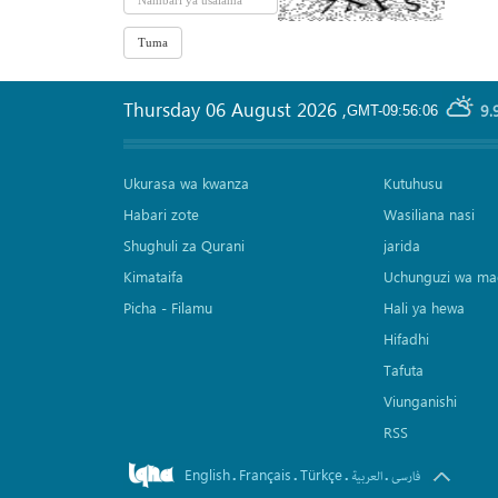
Thursday 06 August 2026
,
9.
GMT-09:56:06
Ukurasa wa kwanza
Kutuhusu
Habari zote
Wasiliana nasi
Shughuli za Qurani
jarida
Kimataifa
Uchunguzi wa ma
Picha‎ - Filamu‎
Hali ya hewa
Hifadhi
Tafuta
Viunganishi
RSS
English
Français
Türkçe
.
.
.
.
فارسی
العربیة