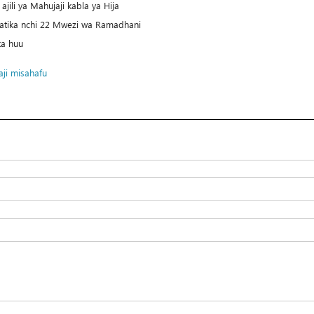
jili ya Mahujaji kabla ya Hija
katika nchi 22 Mwezi wa Ramadhani
ka huu
ji
misahafu