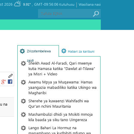
|
, Thursday 06 August 2026
GMT-09:56:06
9.91°
Kutuhusu
Wasiliana nasi
Zilizotembelewa
Habari za karibuni
zaidi
Sheikh Awad Al-Faradi, Qari mwenye
kutia Hamasa katika “Dawlat al-Tilawa”
ya Misri + Video
Awamu Mpya ya Muqawama: Hamas
yaangazia mabadiliko katika Ukingo wa
Magharibi
Sherehe ya kuwaenzi Wahifadhi wa
vu na
Qur'an nchini Mauritania
Mashambulizi dhidi ya Msikiti mmoja
kila baada ya siku tano Uingereza
Lango Bahari La Hormuz na
mapambano ya kudhibiti mfumo wa