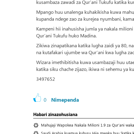
kusambaza zawadi za Qur’ani Tukufu katika ku
Mpango huu unalenga kuhakikisha kuwa mahuja
kupanda ndege zao za kurejea nyumbani, kama il
Kampeni hii inahusisha jumla ya nakala milion
Qur’ani Tukufu huko Madina.
Zikiwa zinapatikana katika lugha zaidi ya 80, 
na kutafakari ujumbe wa Qur’ani kwa lugha zao 
Wizara imethibitisha kuwa usambazaji huu utae
katika siku chache zijazo, ikiwa ni sehemu y
3497652
0
Nimependa
Habari zinazohusiana
Mahujaji Wapokea Nakala Milioni 1.9 za Qur’ani wak
Saudi Arabia kuamua kuhusu Hija mwaka huu 'katika ki