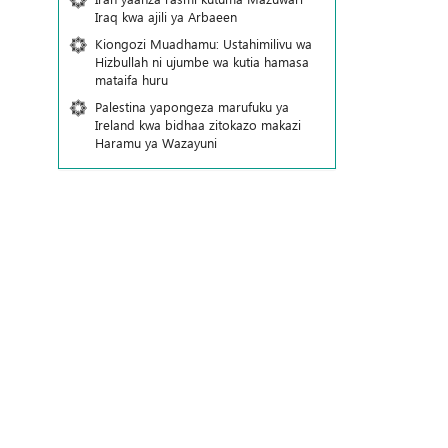
Iraq kwa ajili ya Arbaeen
Kiongozi Muadhamu: Ustahimilivu wa
Hizbullah ni ujumbe wa kutia hamasa
mataifa huru
Palestina yapongeza marufuku ya
Ireland kwa bidhaa zitokazo makazi
Haramu ya Wazayuni