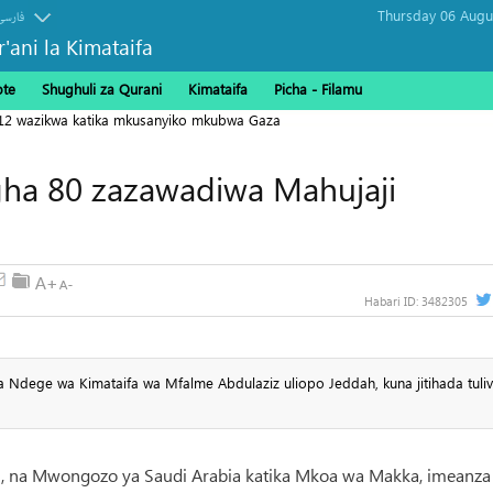
فارسی
r'ani la Kimataifa
ote
Shughuli za Qurani
Kimataifa
Picha‎ - Filamu‎
112 wazikwa katika mkusanyiko mkubwa Gaza
gha 80 zazawadiwa Mahujaji
Habari ID:
3482305
a Ndege wa Kimataifa wa Mfalme Abdulaziz uliopo Jeddah, kuna jitihada tuli
ah, na Mwongozo ya Saudi Arabia katika Mkoa wa Makka, imeanza