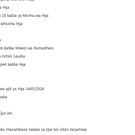
a Hija
u 10 kabla ya Msimu wa Hija
ahisisha Hija
u
iani katika Mwezi wa Ramadhani
 nchini Saudia
eli katika Hija
wa ajili ya Hija 1445/2024
audia
Qur’ani
kka chasambaza nakala za Qur'ani zilizo tarjumiwa