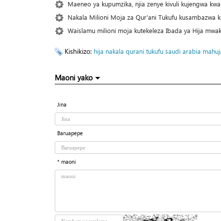
Maeneo ya kupumzika, njia zenye kivuli kujengwa kwa a
Nakala Milioni Moja za Qur'ani Tukufu kusambazwa 
Waislamu milioni moja kutekeleza Ibada ya Hija mwa
Kishikizo:
hija
nakala
qurani tukufu
saudi arabia
mahuja
Maoni yako
Jina
Baruapepe
* maoni