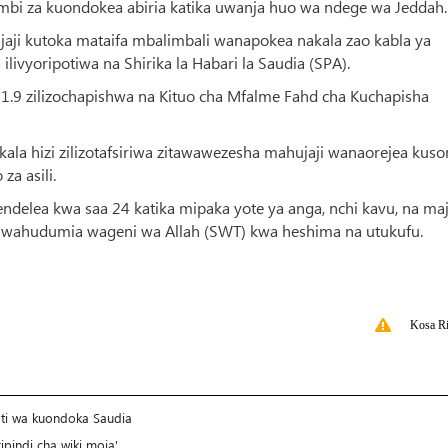
mbi za kuondokea abiria katika uwanja huo wa ndege wa Jeddah.
ji kutoka mataifa mbalimbali wanapokea nakala zao kabla ya
ivyoripotiwa na Shirika la Habari la Saudia (SPA).
i 1.9 zilizochapishwa na Kituo cha Mfalme Fahd cha Kuchapisha
nakala hizi zilizotafsiriwa zitawawezesha mahujaji wanaorejea kus
za asili.
ndelea kwa saa 24 katika mipaka yote ya anga, nchi kavu, na maj
a kuwahudumia wageni wa Allah (SWT) kwa heshima na utukufu.
Kosa Ri
ati wa kuondoka Saudia
pindi cha wiki moja'