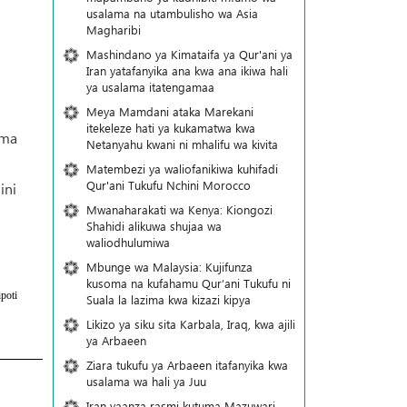
usalama na utambulisho wa Asia
Magharibi
Mashindano ya Kimataifa ya Qur'ani ya
Iran yatafanyika ana kwa ana ikiwa hali
ya usalama itatengamaa
Meya Mamdani ataka Marekani
itekeleze hati ya kukamatwa kwa
oma
Netanyahu kwani ni mhalifu wa kivita
Matembezi ya waliofanikiwa kuhifadi
Qur'ani Tukufu Nchini Morocco
ini
Mwanaharakati wa Kenya: Kiongozi
Shahidi alikuwa shujaa wa
waliodhulumiwa
Mbunge wa Malaysia: Kujifunza
kusoma na kufahamu Qur’ani Tukufu ni
poti
Suala la lazima kwa kizazi kipya
Likizo ya siku sita Karbala, Iraq, kwa ajili
ya Arbaeen
Ziara tukufu ya Arbaeen itafanyika kwa
usalama wa hali ya Juu
Iran yaanza rasmi kutuma Mazuwari