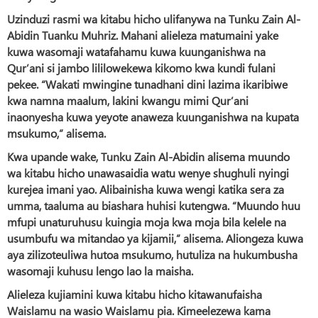
Uzinduzi rasmi wa kitabu hicho ulifanywa na Tunku Zain Al-
Abidin Tuanku Muhriz. Mahani alieleza matumaini yake
kuwa wasomaji watafahamu kuwa kuunganishwa na
Qur’ani si jambo lililowekewa kikomo kwa kundi fulani
pekee. “Wakati mwingine tunadhani dini lazima ikaribiwe
kwa namna maalum, lakini kwangu mimi Qur’ani
inaonyesha kuwa yeyote anaweza kuunganishwa na kupata
msukumo,” alisema.
Kwa upande wake, Tunku Zain Al-Abidin alisema muundo
wa kitabu hicho unawasaidia watu wenye shughuli nyingi
kurejea imani yao. Alibainisha kuwa wengi katika sera za
umma, taaluma au biashara huhisi kutengwa. “Muundo huu
mfupi unaturuhusu kuingia moja kwa moja bila kelele na
usumbufu wa mitandao ya kijamii,” alisema. Aliongeza kuwa
aya zilizoteuliwa hutoa msukumo, hutuliza na hukumbusha
wasomaji kuhusu lengo lao la maisha.
Alieleza kujiamini kuwa kitabu hicho kitawanufaisha
Waislamu na wasio Waislamu pia. Kimeelezewa kama