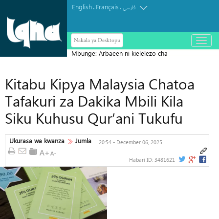
English
Français
.
.
فارسی
Nakala ya Desktopu
باز
و
Mbunge: Arbaeen ni kielelezo cha
بسته
کردن
ujumbe wa kudumu wa Ashura
منو
Kitabu Kipya Malaysia Chatoa
Tafakuri za Dakika Mbili Kila
Siku Kuhusu Qur’ani Tukufu
Ukurasa wa kwanza
Jumla
20:54 - December 06, 2025
Habari ID:
3481621