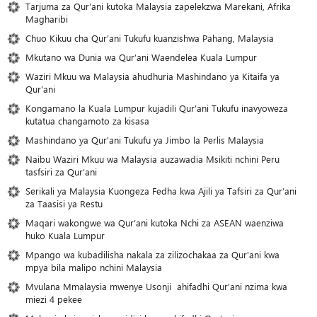
Tarjuma za Qur'ani kutoka Malaysia zapelekzwa Marekani, Afrika
Magharibi
Chuo Kikuu cha Qur’ani Tukufu kuanzishwa Pahang, Malaysia
Mkutano wa Dunia wa Qur’ani Waendelea Kuala Lumpur
Waziri Mkuu wa Malaysia ahudhuria Mashindano ya Kitaifa ya
Qur'ani
Kongamano la Kuala Lumpur kujadili Qur’ani Tukufu inavyoweza
kutatua changamoto za kisasa
Mashindano ya Qur'ani Tukufu ya Jimbo la Perlis Malaysia
Naibu Waziri Mkuu wa Malaysia auzawadia Msikiti nchini Peru
tasfsiri za Qur’ani
Serikali ya Malaysia Kuongeza Fedha kwa Ajili ya Tafsiri za Qur’ani
za Taasisi ya Restu
Maqari wakongwe wa Qur’ani kutoka Nchi za ASEAN waenziwa
huko Kuala Lumpur
Mpango wa kubadilisha nakala za zilizochakaa za Qur'ani kwa
mpya bila malipo nchini Malaysia
Mvulana Mmalaysia mwenye Usonji ahifadhi Qur'ani nzima kwa
miezi 4 pekee