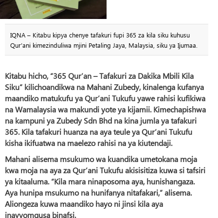
IQNA – Kitabu kipya chenye tafakuri fupi 365 za kila siku kuhusu
Qur’ani kimezinduliwa mjini Petaling Jaya, Malaysia, siku ya Ijumaa.
Kitabu hicho, “365 Qur’an – Tafakuri za Dakika Mbili Kila
Siku” kilichoandikwa na Mahani Zubedy, kinalenga kufanya
maandiko matukufu ya Qur’ani Tukufu yawe rahisi kufikiwa
na Wamalaysia wa makundi yote ya kijamii. Kimechapishwa
na kampuni ya Zubedy Sdn Bhd na kina jumla ya tafakuri
365. Kila tafakuri huanza na aya teule ya Qur’ani Tukufu
kisha ikifuatwa na maelezo rahisi na ya kiutendaji.
Mahani alisema msukumo wa kuandika umetokana moja
kwa moja na aya za Qur’ani Tukufu akisisitiza kuwa si tafsiri
ya kitaaluma. “Kila mara ninaposoma aya, hunishangaza.
Aya hunipa msukumo na hunifanya nitafakari,” alisema.
Aliongeza kuwa maandiko hayo ni jinsi kila aya
inavyomgusa binafsi.