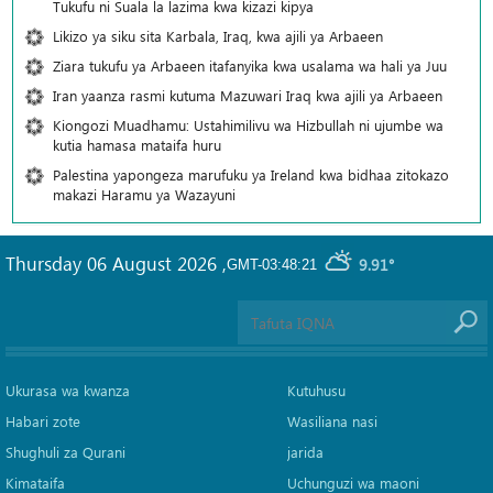
Tukufu ni Suala la lazima kwa kizazi kipya
Likizo ya siku sita Karbala, Iraq, kwa ajili ya Arbaeen
Ziara tukufu ya Arbaeen itafanyika kwa usalama wa hali ya Juu
Iran yaanza rasmi kutuma Mazuwari Iraq kwa ajili ya Arbaeen
Kiongozi Muadhamu: Ustahimilivu wa Hizbullah ni ujumbe wa
kutia hamasa mataifa huru
Palestina yapongeza marufuku ya Ireland kwa bidhaa zitokazo
makazi Haramu ya Wazayuni
Thursday 06 August 2026
,
9.91°
GMT-03:48:21
Ukurasa wa kwanza
Kutuhusu
Habari zote
Wasiliana nasi
Shughuli za Qurani
jarida
Kimataifa
Uchunguzi wa maoni