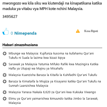
mwongozo wa kila siku wa kiutendaji na kinapatikana katika
maduka ya vitabu vya MPH kote nchini Malaysia.
3495627
Kosa Ripoti
0
Nimependa
Habari zinazohusiana
Mbunge wa Malaysia: Kujifunza kusoma na kufahamu Qur’ani
Tukufu ni Suala la lazima kwa kizazi kipya
Sarawak ya Malaysia Yatumia Mifuko Rafiki kwa Mazingira Katika
Hafla ya Utupaji wa Majivu ya Misahafu
Malaysia Kuanzisha Baraza la Kitaifa la Kuhifadhi Qur’ani Tukufu
Baraza la Kimataifa la Miujiza ya Kisayansi katika Qur’ani Tukufu na
Sunnah Laanzishwa Malaysia
Malaysia Yanasa Nakala 6,620 za Qur’ani kwa Kukiuka Viwango
Elimu ya Qur’ani yaimarishwa kimuundo katika Jimbo la Sarawak,
Malaysia