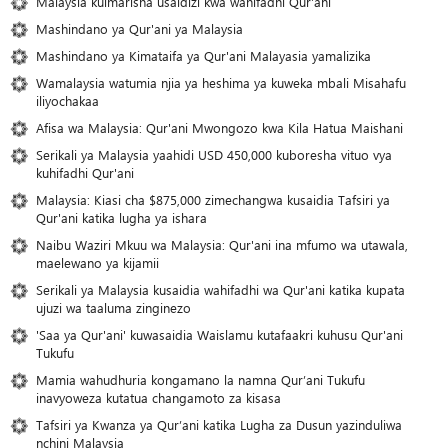
Malaysia kuimarisha usaidizi kwa wahifadhi Qur'ani
Mashindano ya Qur'ani ya Malaysia
Mashindano ya Kimataifa ya Qur'ani Malayasia yamalizika
Wamalaysia watumia njia ya heshima ya kuweka mbali Misahafu
iliyochakaa
Afisa wa Malaysia: Qur'ani Mwongozo kwa Kila Hatua Maishani
Serikali ya Malaysia yaahidi USD 450,000 kuboresha vituo vya
kuhifadhi Qur'ani
Malaysia: Kiasi cha $875,000 zimechangwa kusaidia Tafsiri ya
Qur'ani katika lugha ya ishara
Naibu Waziri Mkuu wa Malaysia: Qur'ani ina mfumo wa utawala,
maelewano ya kijamii
Serikali ya Malaysia kusaidia wahifadhi wa Qur'ani katika kupata
ujuzi wa taaluma zinginezo
'Saa ya Qur'ani' kuwasaidia Waislamu kutafaakri kuhusu Qur'ani
Tukufu
Mamia wahudhuria kongamano la namna Qur’ani Tukufu
inavyoweza kutatua changamoto za kisasa
Tafsiri ya Kwanza ya Qur’ani katika Lugha za Dusun yazinduliwa
nchini Malaysia