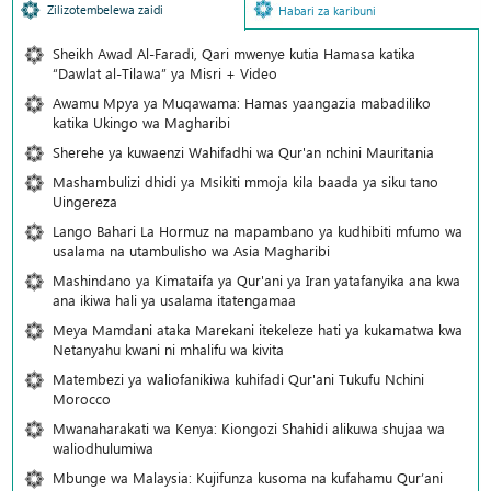
Zilizotembelewa zaidi
Habari za karibuni
Sheikh Awad Al-Faradi, Qari mwenye kutia Hamasa katika
“Dawlat al-Tilawa” ya Misri + Video
Awamu Mpya ya Muqawama: Hamas yaangazia mabadiliko
katika Ukingo wa Magharibi
Sherehe ya kuwaenzi Wahifadhi wa Qur'an nchini Mauritania
Mashambulizi dhidi ya Msikiti mmoja kila baada ya siku tano
Uingereza
Lango Bahari La Hormuz na mapambano ya kudhibiti mfumo wa
usalama na utambulisho wa Asia Magharibi
Mashindano ya Kimataifa ya Qur'ani ya Iran yatafanyika ana kwa
ana ikiwa hali ya usalama itatengamaa
Meya Mamdani ataka Marekani itekeleze hati ya kukamatwa kwa
Netanyahu kwani ni mhalifu wa kivita
Matembezi ya waliofanikiwa kuhifadi Qur'ani Tukufu Nchini
Morocco
Mwanaharakati wa Kenya: Kiongozi Shahidi alikuwa shujaa wa
waliodhulumiwa
Mbunge wa Malaysia: Kujifunza kusoma na kufahamu Qur’ani