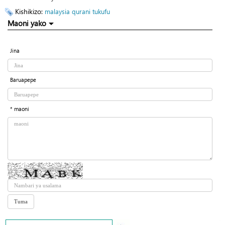
Kishikizo:
malaysia
qurani tukufu
Maoni yako
Jina
Baruapepe
* maoni