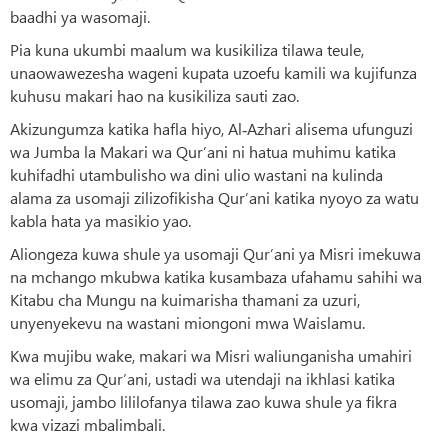
baadhi ya wasomaji.
Pia kuna ukumbi maalum wa kusikiliza tilawa teule,
unaowawezesha wageni kupata uzoefu kamili wa kujifunza
kuhusu makari hao na kusikiliza sauti zao.
Akizungumza katika hafla hiyo, Al‑Azhari alisema ufunguzi
wa Jumba la Makari wa Qur’ani ni hatua muhimu katika
kuhifadhi utambulisho wa dini ulio wastani na kulinda
alama za usomaji zilizofikisha Qur’ani katika nyoyo za watu
kabla hata ya masikio yao.
Aliongeza kuwa shule ya usomaji Qur’ani ya Misri imekuwa
na mchango mkubwa katika kusambaza ufahamu sahihi wa
Kitabu cha Mungu na kuimarisha thamani za uzuri,
unyenyekevu na wastani miongoni mwa Waislamu.
Kwa mujibu wake, makari wa Misri waliunganisha umahiri
wa elimu za Qur’ani, ustadi wa utendaji na ikhlasi katika
usomaji, jambo lililofanya tilawa zao kuwa shule ya fikra
kwa vizazi mbalimbali.