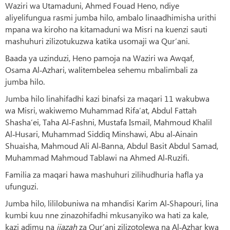
Waziri wa Utamaduni, Ahmed Fouad Heno, ndiye
aliyelifungua rasmi jumba hilo, ambalo linaadhimisha urithi
mpana wa kiroho na kitamaduni wa Misri na kuenzi sauti
mashuhuri zilizotukuzwa katika usomaji wa Qur’ani.
Baada ya uzinduzi, Heno pamoja na Waziri wa Awqaf,
Osama Al‑Azhari, walitembelea sehemu mbalimbali za
jumba hilo.
Jumba hilo linahifadhi kazi binafsi za maqari 11 wakubwa
wa Misri, wakiwemo Muhammad Rifa’at, Abdul Fattah
Shasha’ei, Taha Al‑Fashni, Mustafa Ismail, Mahmoud Khalil
Al‑Husari, Muhammad Siddiq Minshawi, Abu al‑Ainain
Shuaisha, Mahmoud Ali Al‑Banna, Abdul Basit Abdul Samad,
Muhammad Mahmoud Tablawi na Ahmed Al‑Ruzifi.
Familia za maqari hawa mashuhuri zilihudhuria hafla ya
ufunguzi.
Jumba hilo, lililobuniwa na mhandisi Karim Al‑Shapouri, lina
kumbi kuu nne zinazohifadhi mkusanyiko wa hati za kale,
kazi adimu na
ijazah
za Qur’ani zilizotolewa na Al‑Azhar kwa