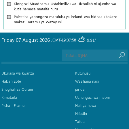
Kiongozi Muadhamu: Ustahimilivu wa Hizbullah ni ujumbe wa
kutia hamasa mataifa huru
Palestina yapongeza marufuku ya Ireland kwa bidhaa zitokazo
makazi Haramu ya Wazayuni
Friday 07 August 2026
,
9.91°
GMT-19:37:58
Ukurasa wa kwanza
Kutuhusu
Habari zote
Wasiliana nasi
Shughuli za Qurani
jarida
Kimataifa
Uchunguzi wa maoni
Picha‎ - Filamu‎
Hali ya hewa
Hifadhi
Tafuta