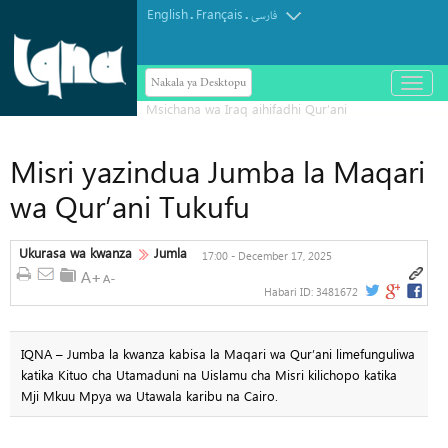
English
Français
.
.
فارسی
Nakala ya Desktopu
باز
و
بسته
کردن
منو
Misri yazindua Jumba la Maqari
wa Qur’ani Tukufu
Ukurasa wa kwanza
Jumla
17:00 - December 17, 2025
Habari ID:
3481672
IQNA – Jumba la kwanza kabisa la Maqari wa Qur’ani limefunguliwa
katika Kituo cha Utamaduni na Uislamu cha Misri kilichopo katika
Mji Mkuu Mpya wa Utawala karibu na Cairo.