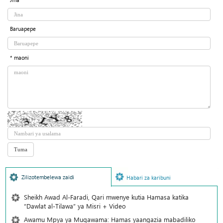
Baruapepe
* maoni
Zilizotembelewa zaidi
Habari za karibuni
Sheikh Awad Al-Faradi, Qari mwenye kutia Hamasa katika
“Dawlat al-Tilawa” ya Misri + Video
Awamu Mpya ya Muqawama: Hamas yaangazia mabadiliko