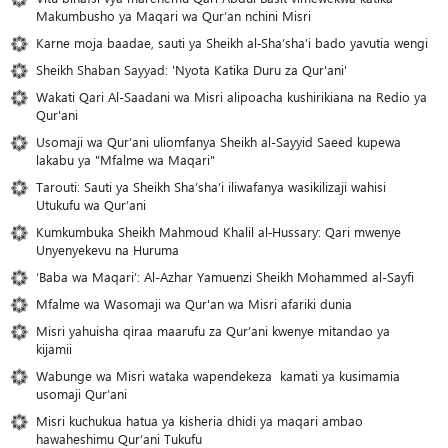
Makumbusho ya Maqari wa Qur’an nchini Misri
Karne moja baadae, sauti ya Sheikh al‑Sha’sha’i bado yavutia wengi
Sheikh Shaban Sayyad: 'Nyota Katika Duru za Qur'ani'
Wakati Qari Al-Saadani wa Misri alipoacha kushirikiana na Redio ya
Qur'ani
Usomaji wa Qur’ani uliomfanya Sheikh al-Sayyid Saeed kupewa
lakabu ya "Mfalme wa Maqari"
Tarouti: Sauti ya Sheikh Sha’sha’i iliwafanya wasikilizaji wahisi
Utukufu wa Qur’ani
Kumkumbuka Sheikh Mahmoud Khalil al‑Hussary: Qari mwenye
Unyenyekevu na Huruma
‘Baba wa Maqari’: Al-Azhar Yamuenzi Sheikh Mohammed al-Sayfi
Mfalme wa Wasomaji wa Qur'an wa Misri afariki dunia
Misri yahuisha qiraa maarufu za Qur’ani kwenye mitandao ya
kijamii
Wabunge wa Misri wataka wapendekeza kamati ya kusimamia
usomaji Qur’ani
Misri kuchukua hatua ya kisheria dhidi ya maqari ambao
hawaheshimu Qur’ani Tukufu