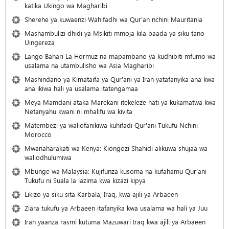
katika Ukingo wa Magharibi
Sherehe ya kuwaenzi Wahifadhi wa Qur'an nchini Mauritania
Mashambulizi dhidi ya Msikiti mmoja kila baada ya siku tano
Uingereza
Lango Bahari La Hormuz na mapambano ya kudhibiti mfumo wa
usalama na utambulisho wa Asia Magharibi
Mashindano ya Kimataifa ya Qur'ani ya Iran yatafanyika ana kwa
ana ikiwa hali ya usalama itatengamaa
Meya Mamdani ataka Marekani itekeleze hati ya kukamatwa kwa
Netanyahu kwani ni mhalifu wa kivita
Matembezi ya waliofanikiwa kuhifadi Qur'ani Tukufu Nchini
Morocco
Mwanaharakati wa Kenya: Kiongozi Shahidi alikuwa shujaa wa
waliodhulumiwa
Mbunge wa Malaysia: Kujifunza kusoma na kufahamu Qur’ani
Tukufu ni Suala la lazima kwa kizazi kipya
Likizo ya siku sita Karbala, Iraq, kwa ajili ya Arbaeen
Ziara tukufu ya Arbaeen itafanyika kwa usalama wa hali ya Juu
Iran yaanza rasmi kutuma Mazuwari Iraq kwa ajili ya Arbaeen