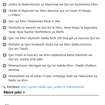
Jumba la Makumbusho ya Wasomaji wa Qur'ani kuzinduliwa Misri
Sheikh Al-Bujairami wa Misri akisoma aya za Surah Al-Haqqa
(+Video)
Qari wa Misri Ahukumiwa Miezi 6 Jela
Shirikisho la wasomi wa Qur’ani la Misri, lenye lengo la kugundua
vipaji vipya kupitia mashindano ya kitaifa
Qari wa Misri aliyesafiri katika Nchi 100 kwa ajili ya kusoma Qur'ani
Mahaba ya Qari Mutawalli Abdul Aal wa Misri katika Kusoma
Qur'ani Tukufu
Qari Khalil Al-Hussary wa Misri alijitambua kama mtumishi wa
Qur'ani, asema binti yake
Mwanachuoni mkongwe wa Qur'an kutoka Misri, Sheikh Ghalban,
aenziwa
Mwanafunzi wa Al-Azhar ni Qari mchanga Zaidi wa Televisheni na
Redio ya Misri
Kishikizo:
misri
qurani tukufu
qari
jumba la makumbusho
Maoni yako
Jina