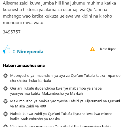
Alisema zaidi kuwa jumba hili lina jukumu muhimu katika
kuonesha historia ya alama za usomaji wa Qur’ani na
mchango wao katika kukuza uelewa wa kidini na kiroho
miongoni mwa watu.
3495757
Kosa Ripoti
0
Nimependa
Habari zinazohusiana
Maonyesho ya maandishi ya aya za Qur’ani Tukufu katika kipande
cha shaba huko Karbala
Qur'ani Tukufu iliyoandikwa kwenye mabamba ya shaba
yaonyeshwa katika Makumbusho ya Makkah
Makumbusho ya Makka yaonyesha Tafsiri ya Kijerumani ya Qur’ani
ya Miaka Zaidi ya 400
Nakala kubwa zaidi ya Qur’ani Tukufu iliyoandikwa kwa mkono
katika Makumbusho ya Makka
Vitu binafsi vya marehemu Qari Abdul Basit vimewekwa katika