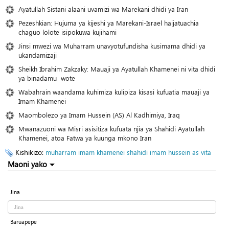
Ayatullah Sistani alaani uvamizi wa Marekani dhidi ya Iran
Pezeshkian: Hujuma ya kijeshi ya Marekani-Israel haijatuachia
chaguo lolote isipokuwa kujihami
Jinsi mwezi wa Muharram unavyotufundisha kusimama dhidi ya
ukandamizaji
Sheikh Ibrahim Zakzaky: Mauaji ya Ayatullah Khamenei ni vita dhidi
ya binadamu wote
Wabahrain waandama kuhimiza kulipiza kisasi kufuatia mauaji ya
Imam Khamenei
Maombolezo ya Imam Hussein (AS) Al Kadhimiya, Iraq
Mwanazuoni wa Misri asisitiza kufuata njia ya Shahidi Ayatullah
Khamenei, atoa Fatwa ya kuunga mkono Iran
Kishikizo:
muharram
imam khamenei
shahidi
imam hussein as
vita
Maoni yako
Jina
Baruapepe