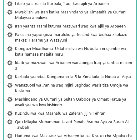
Likizo ya siku sita Karbala, Iraq, kwa ajili ya Arbaeen
Mwakilishi wa Iran katika Mashindano ya Kimataifa ya Qur’ani
Malaysia ateuliwa
Iran yaanza rasmi kutuma Mazuwari Iraq kwa ajili ya Arbaeen
Palestina yapongeza marufuku ya Ireland kwa bidhaa zitokazo
makazi Haramu ya Wazayuni
Kiongozi Muadhamu: Ustahimilivu wa Hizbullah ni ujumbe wa
kutia hamasa mataifa huru
Idadi ya mazuwar wa Arbaeen wanaoingia Iraq yakaribia milioni
3
Karbala yaandaa Kongamano la 5 la Kimataifa la Nidaa al-Aqsa
Wanazuoni wa Iran na Iraq mjini Baghdad wasisitiza Umoja wa
Kiislamu
Mashindano ya Qur’ani ya Sultan Qaboos ya Oman: Hatua ya
awali yaanza kwa kishindo
Kuzinduliwa kwa Msahafu wa Zaferani jijini Tehran
Qari Mtajika Mohammad Javad Panahi Asoma Aya za Surah At-
Tawbah
Huduma kwa Mazuwar wa Arbaeen katika Kivuko cha Mpaka cha