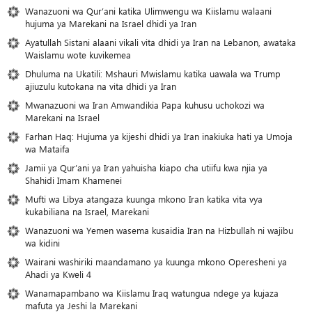
Wanazuoni wa Qur’ani katika Ulimwengu wa Kiislamu walaani
hujuma ya Marekani na Israel dhidi ya Iran
Ayatullah Sistani alaani vikali vita dhidi ya Iran na Lebanon, awataka
Waislamu wote kuvikemea
Dhuluma na Ukatili: Mshauri Mwislamu katika uawala wa Trump
ajiuzulu kutokana na vita dhidi ya Iran
Mwanazuoni wa Iran Amwandikia Papa kuhusu uchokozi wa
Marekani na Israel
Farhan Haq: Hujuma ya kijeshi dhidi ya Iran inakiuka hati ya Umoja
wa Mataifa
Jamii ya Qur’ani ya Iran yahuisha kiapo cha utiifu kwa njia ya
Shahidi Imam Khamenei
Mufti wa Libya atangaza kuunga mkono Iran katika vita vya
kukabiliana na Israel, Marekani
Wanazuoni wa Yemen wasema kusaidia Iran na Hizbullah ni wajibu
wa kidini
Wairani washiriki maandamano ya kuunga mkono Operesheni ya
Ahadi ya Kweli 4
Wanamapambano wa Kiislamu Iraq watungua ndege ya kujaza
mafuta ya Jeshi la Marekani