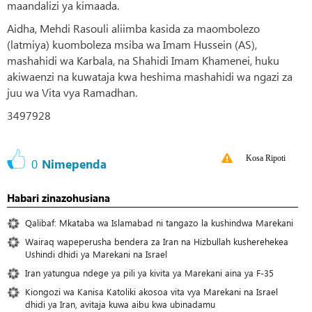
maandalizi ya kimaada.
Aidha, Mehdi Rasouli aliimba kasida za maombolezo
(latmiya) kuomboleza msiba wa Imam Hussein (AS),
mashahidi wa Karbala, na Shahidi Imam Khamenei, huku
akiwaenzi na kuwataja kwa heshima mashahidi wa ngazi za
juu wa Vita vya Ramadhan.
3497928
Kosa Ripoti
0
Nimependa
Habari zinazohusiana
Qalibaf: Mkataba wa Islamabad ni tangazo la kushindwa Marekani
Wairaq wapeperusha bendera za Iran na Hizbullah kusherehekea
Ushindi dhidi ya Marekani na Israel
Iran yatungua ndege ya pili ya kivita ya Marekani aina ya F-35
Kiongozi wa Kanisa Katoliki akosoa vita vya Marekani na Israel
dhidi ya Iran, avitaja kuwa aibu kwa ubinadamu