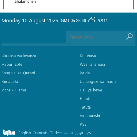
Shalamcheh
Monday 10 August 2026
,
9.91°
GMT-05:23:46
Ukurasa wa kwanza
Kutuhusu
Habari zote
Wasiliana nasi
Shughuli za Qurani
jarida
Kimataifa
Uchunguzi wa maoni
Picha‎ - Filamu‎
Hali ya hewa
Hifadhi
Tafuta
Viunganishi
RSS
English
Français
Türkçe
.
.
.
.
فارسی
العربیة