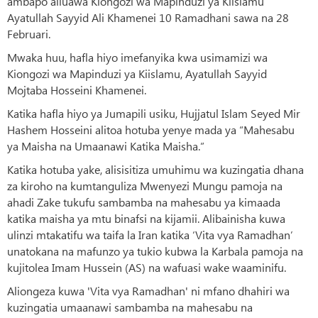
ambapo aliuawa Kiongozi wa Mapinduzi ya Kiislamu
Ayatullah Sayyid Ali Khamenei 10 Ramadhani sawa na 28
Februari.
Mwaka huu, hafla hiyo imefanyika kwa usimamizi wa
Kiongozi wa Mapinduzi ya Kiislamu, Ayatullah Sayyid
Mojtaba Hosseini Khamenei.
Katika hafla hiyo ya Jumapili usiku, Hujjatul Islam Seyed Mir
Hashem Hosseini alitoa hotuba yenye mada ya “Mahesabu
ya Maisha na Umaanawi Katika Maisha.”
Katika hotuba yake, alisisitiza umuhimu wa kuzingatia dhana
za kiroho na kumtanguliza Mwenyezi Mungu pamoja na
ahadi Zake tukufu sambamba na mahesabu ya kimaada
katika maisha ya mtu binafsi na kijamii. Alibainisha kuwa
ulinzi mtakatifu wa taifa la Iran katika ‘Vita vya Ramadhan’
unatokana na mafunzo ya tukio kubwa la Karbala pamoja na
kujitolea Imam Hussein (AS) na wafuasi wake waaminifu.
Aliongeza kuwa 'Vita vya Ramadhan' ni mfano dhahiri wa
kuzingatia umaanawi sambamba na mahesabu na