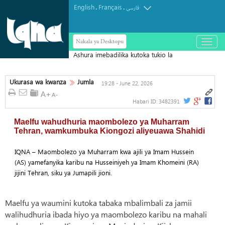
English
Français
.
.
فارسی
Nakala ya Desktopu
باز
و
بسته
کردن
منو
Ukurasa wa kwanza
Jumla
19:28 - June 22, 2026
Habari ID:
3482391
Maelfu wahudhuria maombolezo ya Muharram
Tehran, wamkumbuka Kiongozi aliyeuawa Shahidi
IQNA – Maombolezo ya Muharram kwa ajili ya Imam Hussein
(AS) yamefanyika karibu na Husseiniyeh ya Imam Khomeini (RA)
jijini Tehran, siku ya Jumapili jioni.
Maelfu ya waumini kutoka tabaka mbalimbali za jamii
walihudhuria ibada hiyo ya maombolezo karibu na mahali