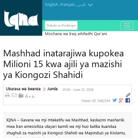
English
Français
.
.
فارسی
Nakala ya Desktopu
باز
و
بسته
کردن
منو
Mashhad inatarajiwa kupokea
Milioni 15 kwa ajili ya mazishi
ya Kiongozi Shahidi
Ukurasa wa kwanza
Jumla
15:00 - June 23, 2026
Habari ID:
3482394
IQNA – Gavana wa mji mtakatifu wa Mashhad, kaskazini mashariki
mwa Iran amesisitiza utayari kamili wa mji huo katika kuandaa
shughuli za mazishi ya Kiongozi Shahidi wa Mapinduzi ya Kiislamu,