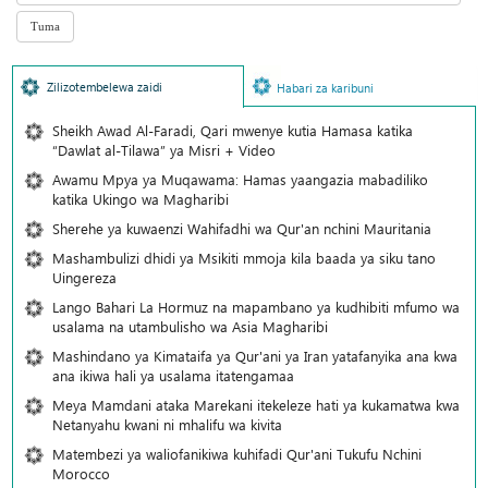
Zilizotembelewa zaidi
Habari za karibuni
Sheikh Awad Al-Faradi, Qari mwenye kutia Hamasa katika
“Dawlat al-Tilawa” ya Misri + Video
Awamu Mpya ya Muqawama: Hamas yaangazia mabadiliko
katika Ukingo wa Magharibi
Sherehe ya kuwaenzi Wahifadhi wa Qur'an nchini Mauritania
Mashambulizi dhidi ya Msikiti mmoja kila baada ya siku tano
Uingereza
Lango Bahari La Hormuz na mapambano ya kudhibiti mfumo wa
usalama na utambulisho wa Asia Magharibi
Mashindano ya Kimataifa ya Qur'ani ya Iran yatafanyika ana kwa
ana ikiwa hali ya usalama itatengamaa
Meya Mamdani ataka Marekani itekeleze hati ya kukamatwa kwa
Netanyahu kwani ni mhalifu wa kivita
Matembezi ya waliofanikiwa kuhifadi Qur'ani Tukufu Nchini
Morocco