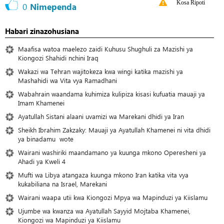
Kosa Ripoti
0
Nimependa
Habari zinazohusiana
Maafisa watoa maelezo zaidi Kuhusu Shughuli za Mazishi ya
Kiongozi Shahidi nchini Iraq
Wakazi wa Tehran wajitokeza kwa wingi katika mazishi ya
Mashahidi wa Vita vya Ramadhani
Wabahrain waandama kuhimiza kulipiza kisasi kufuatia mauaji ya
Imam Khamenei
Ayatullah Sistani alaani uvamizi wa Marekani dhidi ya Iran
Sheikh Ibrahim Zakzaky: Mauaji ya Ayatullah Khamenei ni vita dhidi
ya binadamu wote
Wairani washiriki maandamano ya kuunga mkono Operesheni ya
Ahadi ya Kweli 4
Mufti wa Libya atangaza kuunga mkono Iran katika vita vya
kukabiliana na Israel, Marekani
Wairani waapa utii kwa Kiongozi Mpya wa Mapinduzi ya Kiislamu
Ujumbe wa kwanza wa Ayatullah Sayyid Mojtaba Khamenei,
Kiongozi wa Mapinduzi ya Kiislamu