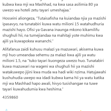
kubwa kwa mji wa Mashhad, na kwa sasa asilimia 80 ya
uwezo wa hoteli zetu tayari umeshajaa.”
Hosseini aliongeza, “Tutaisafisha na kuiandaa njia ya mazishi
ipasavyo, na tunatabiri kuwa watu milioni 15 watahudhuria
mazishi hayo. Ofisi ya Gavana inaunga mkono kikamilifu
shughuli hii, na tumejiandaa na mahitaji yote muhimu kwa
ajili ya kuwapokea wananchi.”
Alifafanua zaidi kuhusu malazi ya mazuwari, akisema kuwa
mji huo umeandaa sehemu za malazi kwa ajili ya watu
milioni 1.5, na “tuko tayari kuongeza uwezo huo. Tunatabiri
kuwa mazuwari na wageni wa shughuli hii ya mazishi
watakuwepo jijini kwa muda wa hadi wiki nzima. Hatujawahi
kushuhudia uwepo wa idadi kubwa kama hii ya watu katika
mji wa Mashhad hapo awali, hivyo tusishangae na tuwe
tayari kuwahudumia kwa heshima.”
4359860