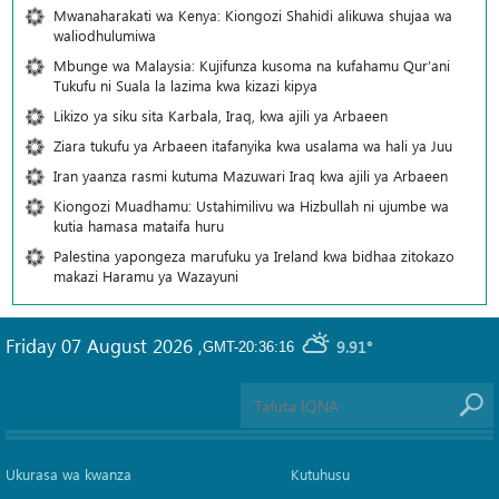
Mwanaharakati wa Kenya: Kiongozi Shahidi alikuwa shujaa wa
waliodhulumiwa
Mbunge wa Malaysia: Kujifunza kusoma na kufahamu Qur’ani
Tukufu ni Suala la lazima kwa kizazi kipya
Likizo ya siku sita Karbala, Iraq, kwa ajili ya Arbaeen
Ziara tukufu ya Arbaeen itafanyika kwa usalama wa hali ya Juu
Iran yaanza rasmi kutuma Mazuwari Iraq kwa ajili ya Arbaeen
Kiongozi Muadhamu: Ustahimilivu wa Hizbullah ni ujumbe wa
kutia hamasa mataifa huru
Palestina yapongeza marufuku ya Ireland kwa bidhaa zitokazo
makazi Haramu ya Wazayuni
Friday 07 August 2026
,
9.91°
GMT-20:36:16
Ukurasa wa kwanza
Kutuhusu