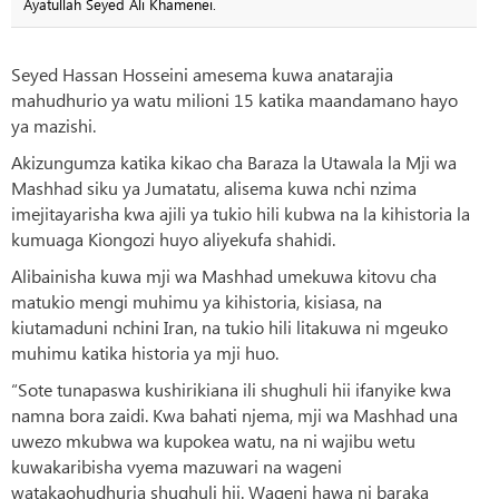
Ayatullah Seyed Ali Khamenei.
Seyed Hassan Hosseini amesema kuwa anatarajia
mahudhurio ya watu milioni 15 katika maandamano hayo
ya mazishi.
Akizungumza katika kikao cha Baraza la Utawala la Mji wa
Mashhad siku ya Jumatatu, alisema kuwa nchi nzima
imejitayarisha kwa ajili ya tukio hili kubwa na la kihistoria la
kumuaga Kiongozi huyo aliyekufa shahidi.
Alibainisha kuwa mji wa Mashhad umekuwa kitovu cha
matukio mengi muhimu ya kihistoria, kisiasa, na
kiutamaduni nchini Iran, na tukio hili litakuwa ni mgeuko
muhimu katika historia ya mji huo.
“Sote tunapaswa kushirikiana ili shughuli hii ifanyike kwa
namna bora zaidi. Kwa bahati njema, mji wa Mashhad una
uwezo mkubwa wa kupokea watu, na ni wajibu wetu
kuwakaribisha vyema mazuwari na wageni
watakaohudhuria shughuli hii. Wageni hawa ni baraka