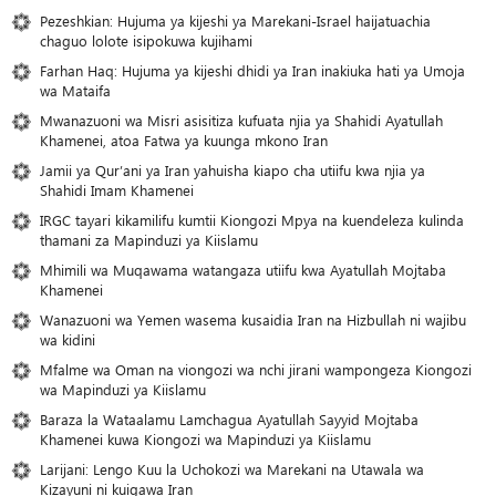
Pezeshkian: Hujuma ya kijeshi ya Marekani-Israel haijatuachia
chaguo lolote isipokuwa kujihami
Farhan Haq: Hujuma ya kijeshi dhidi ya Iran inakiuka hati ya Umoja
wa Mataifa
Mwanazuoni wa Misri asisitiza kufuata njia ya Shahidi Ayatullah
Khamenei, atoa Fatwa ya kuunga mkono Iran
Jamii ya Qur’ani ya Iran yahuisha kiapo cha utiifu kwa njia ya
Shahidi Imam Khamenei
IRGC tayari kikamilifu kumtii Kiongozi Mpya na kuendeleza kulinda
thamani za Mapinduzi ya Kiislamu
Mhimili wa Muqawama watangaza utiifu kwa Ayatullah Mojtaba
Khamenei
Wanazuoni wa Yemen wasema kusaidia Iran na Hizbullah ni wajibu
wa kidini
Mfalme wa Oman na viongozi wa nchi jirani wampongeza Kiongozi
wa Mapinduzi ya Kiislamu
Baraza la Wataalamu Lamchagua Ayatullah Sayyid Mojtaba
Khamenei kuwa Kiongozi wa Mapinduzi ya Kiislamu
Larijani: Lengo Kuu la Uchokozi wa Marekani na Utawala wa
Kizayuni ni kuigawa Iran