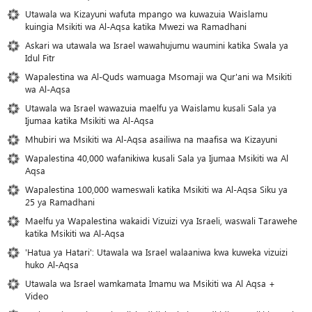
Utawala wa Kizayuni wafuta mpango wa kuwazuia Waislamu
kuingia Msikiti wa Al-Aqsa katika Mwezi wa Ramadhani
Askari wa utawala wa Israel wawahujumu waumini katika Swala ya
Idul Fitr
Wapalestina wa Al-Quds wamuaga Msomaji wa Qur'ani wa Msikiti
wa Al-Aqsa
Utawala wa Israel wawazuia maelfu ya Waislamu kusali Sala ya
Ijumaa katika Msikiti wa Al-Aqsa
Mhubiri wa Msikiti wa Al-Aqsa asailiwa na maafisa wa Kizayuni
Wapalestina 40,000 wafanikiwa kusali Sala ya Ijumaa Msikiti wa Al
Aqsa
Wapalestina 100,000 wameswali katika Msikiti wa Al-Aqsa Siku ya
25 ya Ramadhani
Maelfu ya Wapalestina wakaidi Vizuizi vya Israeli, waswali Tarawehe
katika Msikiti wa Al-Aqsa
'Hatua ya Hatari': Utawala wa Israel walaaniwa kwa kuweka vizuizi
huko Al-Aqsa
Utawala wa Israel wamkamata Imamu wa Msikiti wa Al Aqsa +
Video