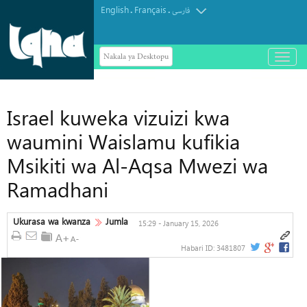
English
Français
.
.
فارسی
Nakala ya Desktopu
باز
و
بسته
کردن
منو
Israel kuweka vizuizi kwa
waumini Waislamu kufikia
Msikiti wa Al-Aqsa Mwezi wa
Ramadhani
Ukurasa wa kwanza
Jumla
15:29 - January 15, 2026
Habari ID:
3481807