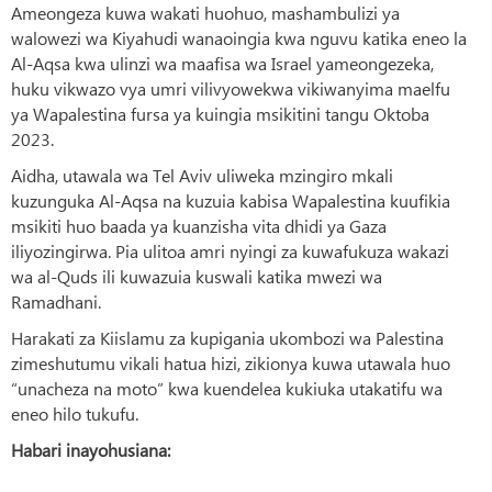
Ameongeza kuwa wakati huohuo, mashambulizi ya
walowezi wa Kiyahudi wanaoingia kwa nguvu katika eneo la
Al-Aqsa kwa ulinzi wa maafisa wa Israel yameongezeka,
huku vikwazo vya umri vilivyowekwa vikiwanyima maelfu
ya Wapalestina fursa ya kuingia msikitini tangu Oktoba
2023.
Aidha, utawala wa Tel Aviv uliweka mzingiro mkali
kuzunguka Al-Aqsa na kuzuia kabisa Wapalestina kuufikia
msikiti huo baada ya kuanzisha vita dhidi ya Gaza
iliyozingirwa. Pia ulitoa amri nyingi za kuwafukuza wakazi
wa al-Quds ili kuwazuia kuswali katika mwezi wa
Ramadhani.
Harakati za Kiislamu za kupigania ukombozi wa Palestina
zimeshutumu vikali hatua hizi, zikionya kuwa utawala huo
“unacheza na moto” kwa kuendelea kukiuka utakatifu wa
eneo hilo tukufu.
Habari inayohusiana: