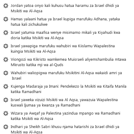
Jordan yatoa onyo kali kuhusu hatua haramu za Israel dhidi ya
Msikiti wa Al-Aqsa
Hamas yalaani hatua ya Israel kupiga marufuku Adhana, yataka
hatua kali zichukuliwe
Israel yatumia maafisa wenye misimamo mikali ya Kiyahudi kwa
doria katika Msikiti wa Al‑Aqsa
Israel yawapiga marufuku wahubiri wa Kiislamu Wapalestina
kuingia Msikiti wa Al‑Aqsa
Viongozi wa Kikristo wamkemea Muisraeli aliyemshambulia mtawa
Mkrusto katika mji wa al-Quds
Wahubiri waliopigwa marufuku Msikitini Al‑Aqsa wakaidi amri ya
Israel
Kujenga Madaraja ya Imani: Pendekezo la Msikiti wa Kitaifa Manila
katika Ramadhani
Israel yaweka vizuizi Msikiti wa Al Aqsa, yawazuia Wapalestina
kuswali Ijumaa ya kwanza ya Ramadhani
Wizara ya Awqaf ya Palestina yazindua mpango wa Ramadhani
katika Msikiti wa Al‑Aqsa
Indhari ya Sheikh Sabri khusu njama hatarishi za Israel dhidi ya
Msikiti wa Al-Aqsa