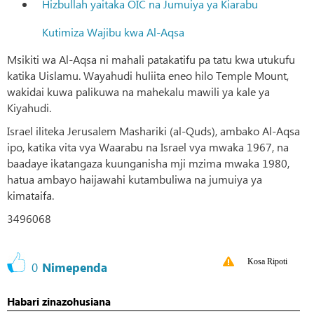
Hizbullah yaitaka OIC na Jumuiya ya Kiarabu
Kutimiza Wajibu kwa Al-Aqsa
Msikiti wa Al-Aqsa ni mahali patakatifu pa tatu kwa utukufu
katika Uislamu. Wayahudi huliita eneo hilo Temple Mount,
wakidai kuwa palikuwa na mahekalu mawili ya kale ya
Kiyahudi.
Israel iliteka Jerusalem Mashariki (al-Quds), ambako Al-Aqsa
ipo, katika vita vya Waarabu na Israel vya mwaka 1967, na
baadaye ikatangaza kuunganisha mji mzima mwaka 1980,
hatua ambayo haijawahi kutambuliwa na jumuiya ya
kimataifa.
3496068
Kosa Ripoti
0
Nimependa
Habari zinazohusiana