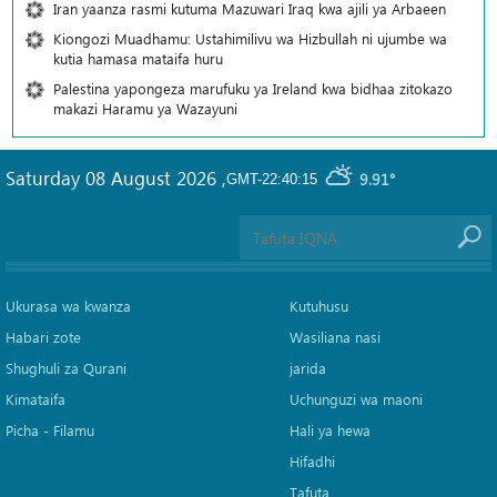
Iran yaanza rasmi kutuma Mazuwari Iraq kwa ajili ya Arbaeen
Kiongozi Muadhamu: Ustahimilivu wa Hizbullah ni ujumbe wa
kutia hamasa mataifa huru
Palestina yapongeza marufuku ya Ireland kwa bidhaa zitokazo
makazi Haramu ya Wazayuni
Saturday 08 August 2026
,
9.91°
GMT-22:40:15
Ukurasa wa kwanza
Kutuhusu
Habari zote
Wasiliana nasi
Shughuli za Qurani
jarida
Kimataifa
Uchunguzi wa maoni
Picha‎ - Filamu‎
Hali ya hewa
Hifadhi
Tafuta