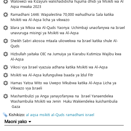
Walowezi wa Kizayuni walishadidisha hujuma dhidi ya Msikiti wa Al
Aqsa mwaka 2023
Ramadhani 1446: Wapalestina 70,000 wahudhuria Sala katika
Msikiti wa Al-Aqsa licha ya vikwazo
Idara ya Mkoa wa Al-Quds Yaonya: Uchimbaji unaofanywa na Israel
unavuruga misingi ya Msikiti wa Al-Aqsa
Sheikh Sabri akosoa mtaala uliowekwa na Israel katika shule Al-
Quds
Hizbullah yaitaka OIC na Jumuiya ya Kiarabu Kutimiza Wajibu kwa
Al-Aqsa
Vikosi vya Israel vyazuia adhana katika Msikiti wa Al-Aqsa
Msikiti wa Al-Aqsa kufunguliwa baada ya Idul Fitr
Hamas Yatoa Wito wa Uwepo Mkubwa katika Al-Aqsa Licha ya
Vikwazo vya Israeli
Mashambulizi ya Anga yanayofanywa na Israel Yanaendelea
Washambulia Msikiti wa Jenin Huku Wakiendelea kuishambulia
Gaza
Kishikizo:
al aqsa
msikiti
al-Quds
ramadhani
israel
Maoni yako