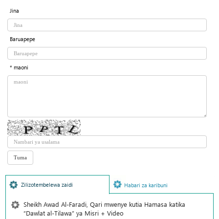
Jina
Baruapepe
* maoni
Zilizotembelewa zaidi
Habari za karibuni
Sheikh Awad Al-Faradi, Qari mwenye kutia Hamasa katika
“Dawlat al-Tilawa” ya Misri + Video