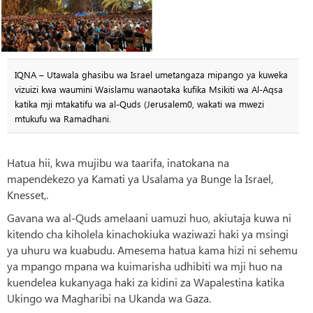
IQNA – Utawala ghasibu wa Israel umetangaza mipango ya kuweka
vizuizi kwa waumini Waislamu wanaotaka kufika Msikiti wa Al-Aqsa
katika mji mtakatifu wa al-Quds (Jerusalem0, wakati wa mwezi
mtukufu wa Ramadhani.
Hatua hii, kwa mujibu wa taarifa, inatokana na
mapendekezo ya Kamati ya Usalama ya Bunge la Israel,
Knesset,.
Gavana wa al-Quds amelaani uamuzi huo, akiutaja kuwa ni
kitendo cha kiholela kinachokiuka waziwazi haki ya msingi
ya uhuru wa kuabudu. Amesema hatua kama hizi ni sehemu
ya mpango mpana wa kuimarisha udhibiti wa mji huo na
kuendelea kukanyaga haki za kidini za Wapalestina katika
Ukingo wa Magharibi na Ukanda wa Gaza.