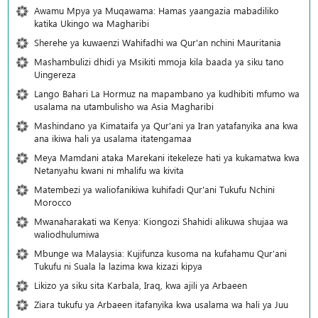
Awamu Mpya ya Muqawama: Hamas yaangazia mabadiliko
katika Ukingo wa Magharibi
Sherehe ya kuwaenzi Wahifadhi wa Qur'an nchini Mauritania
Mashambulizi dhidi ya Msikiti mmoja kila baada ya siku tano
Uingereza
Lango Bahari La Hormuz na mapambano ya kudhibiti mfumo wa
usalama na utambulisho wa Asia Magharibi
Mashindano ya Kimataifa ya Qur'ani ya Iran yatafanyika ana kwa
ana ikiwa hali ya usalama itatengamaa
Meya Mamdani ataka Marekani itekeleze hati ya kukamatwa kwa
Netanyahu kwani ni mhalifu wa kivita
Matembezi ya waliofanikiwa kuhifadi Qur'ani Tukufu Nchini
Morocco
Mwanaharakati wa Kenya: Kiongozi Shahidi alikuwa shujaa wa
waliodhulumiwa
Mbunge wa Malaysia: Kujifunza kusoma na kufahamu Qur’ani
Tukufu ni Suala la lazima kwa kizazi kipya
Likizo ya siku sita Karbala, Iraq, kwa ajili ya Arbaeen
Ziara tukufu ya Arbaeen itafanyika kwa usalama wa hali ya Juu