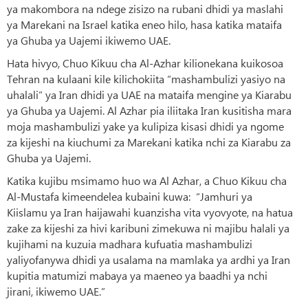
ya makombora na ndege zisizo na rubani dhidi ya maslahi
ya Marekani na Israel katika eneo hilo, hasa katika mataifa
ya Ghuba ya Uajemi ikiwemo UAE.
Hata hivyo, Chuo Kikuu cha Al-Azhar kilionekana kuikosoa
Tehran na kulaani kile kilichokiita “mashambulizi yasiyo na
uhalali” ya Iran dhidi ya UAE na mataifa mengine ya Kiarabu
ya Ghuba ya Uajemi. Al Azhar pia iliitaka Iran kusitisha mara
moja mashambulizi yake ya kulipiza kisasi dhidi ya ngome
za kijeshi na kiuchumi za Marekani katika nchi za Kiarabu za
Ghuba ya Uajemi.
Katika kujibu msimamo huo wa Al Azhar, a Chuo Kikuu cha
Al-Mustafa kimeendelea kubaini kuwa: “Jamhuri ya
Kiislamu ya Iran haijawahi kuanzisha vita vyovyote, na hatua
zake za kijeshi za hivi karibuni zimekuwa ni majibu halali ya
kujihami na kuzuia madhara kufuatia mashambulizi
yaliyofanywa dhidi ya usalama na mamlaka ya ardhi ya Iran
kupitia matumizi mabaya ya maeneo ya baadhi ya nchi
jirani, ikiwemo UAE.”