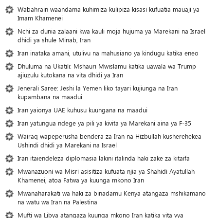
Wabahrain waandama kuhimiza kulipiza kisasi kufuatia mauaji ya
Imam Khamenei
Nchi za dunia zalaani kwa kauli moja hujuma ya Marekani na Israel
dhidi ya shule Minab, Iran
Iran inataka amani, utulivu na mahusiano ya kindugu katika eneo
Dhuluma na Ukatili: Mshauri Mwislamu katika uawala wa Trump
ajiuzulu kutokana na vita dhidi ya Iran
Jenerali Saree: Jeshi la Yemen liko tayari kujiunga na Iran
kupambana na maadui
Iran yaionya UAE kuhusu kuungana na maadui
Iran yatungua ndege ya pili ya kivita ya Marekani aina ya F-35
Wairaq wapeperusha bendera za Iran na Hizbullah kusherehekea
Ushindi dhidi ya Marekani na Israel
Iran itaiendeleza diplomasia lakini italinda haki zake za kitaifa
Mwanazuoni wa Misri asisitiza kufuata njia ya Shahidi Ayatullah
Khamenei, atoa Fatwa ya kuunga mkono Iran
Mwanaharakati wa haki za binadamu Kenya atangaza mshikamano
na watu wa Iran na Palestina
Mufti wa Libya atangaza kuunga mkono Iran katika vita vya