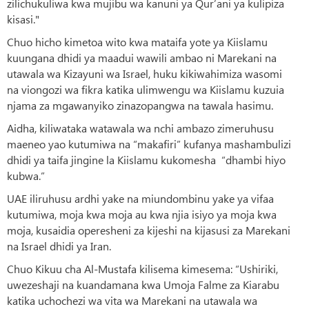
zilichukuliwa kwa mujibu wa kanuni ya Qur’ani ya kulipiza
kisasi."
Chuo hicho kimetoa wito kwa mataifa yote ya Kiislamu
kuungana dhidi ya maadui wawili ambao ni Marekani na
utawala wa Kizayuni wa Israel, huku kikiwahimiza wasomi
na viongozi wa fikra katika ulimwengu wa Kiislamu kuzuia
njama za mgawanyiko zinazopangwa na tawala hasimu.
Aidha, kiliwataka watawala wa nchi ambazo zimeruhusu
maeneo yao kutumiwa na “makafiri” kufanya mashambulizi
dhidi ya taifa jingine la Kiislamu kukomesha “dhambi hiyo
kubwa.”
UAE iliruhusu ardhi yake na miundombinu yake ya vifaa
kutumiwa, moja kwa moja au kwa njia isiyo ya moja kwa
moja, kusaidia operesheni za kijeshi na kijasusi za Marekani
na Israel dhidi ya Iran.
Chuo Kikuu cha Al-Mustafa kilisema kimesema: “Ushiriki,
uwezeshaji na kuandamana kwa Umoja Falme za Kiarabu
katika uchochezi wa vita wa Marekani na utawala wa