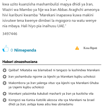
kwa uzito kuanzisha mashambulizi mapya dhidi ya Iran,
Waziri wa Mambo ya Nje wa Iran Abbas Araghchi ameonya
hivi karibuni kwamba “Marekani inapaswa kuwa makini
isivutwe tena kwenye dimbwi la mgogoro na watu wenye
nia mbaya. Hali hiyo pia inaihusu UAE.”
3497446
Kosa Ripoti
0
Nimependa
Habari zinazohusiana
Qalibaf: Mkataba wa Islamabad ni tangazo la kushindwa Marekani
Iran yashambulia ngome za kijeshi ya Marekani kujibu uchokozi
Makombora ya Iran yalenga vituo vya kijeshi vya Marekani Ghuba
ya Uajemi kujibu uchokozi
Marekani yalazimika kukubali masharti ya Iran ya kusitisha vita
Kiongozi wa Kanisa Katoliki akosoa vita vya Marekani na Israel
dhidi ya Iran, avitaja kuwa aibu kwa ubinadamu