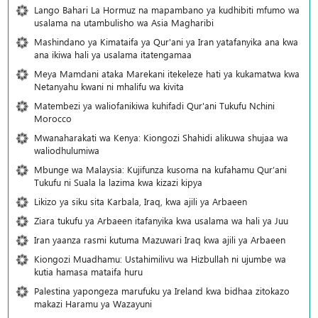
Lango Bahari La Hormuz na mapambano ya kudhibiti mfumo wa
usalama na utambulisho wa Asia Magharibi
Mashindano ya Kimataifa ya Qur'ani ya Iran yatafanyika ana kwa
ana ikiwa hali ya usalama itatengamaa
Meya Mamdani ataka Marekani itekeleze hati ya kukamatwa kwa
Netanyahu kwani ni mhalifu wa kivita
Matembezi ya waliofanikiwa kuhifadi Qur'ani Tukufu Nchini
Morocco
Mwanaharakati wa Kenya: Kiongozi Shahidi alikuwa shujaa wa
waliodhulumiwa
Mbunge wa Malaysia: Kujifunza kusoma na kufahamu Qur’ani
Tukufu ni Suala la lazima kwa kizazi kipya
Likizo ya siku sita Karbala, Iraq, kwa ajili ya Arbaeen
Ziara tukufu ya Arbaeen itafanyika kwa usalama wa hali ya Juu
Iran yaanza rasmi kutuma Mazuwari Iraq kwa ajili ya Arbaeen
Kiongozi Muadhamu: Ustahimilivu wa Hizbullah ni ujumbe wa
kutia hamasa mataifa huru
Palestina yapongeza marufuku ya Ireland kwa bidhaa zitokazo
makazi Haramu ya Wazayuni