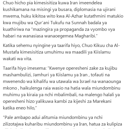
Chuo hicho pia kimesisitiza kuwa Iran imeendelea
kushikamana na misingi ya busara, diplomasia na ujirani
mwema, huku kikitoa wito kwa Al-Azhar kutathmini matukio
kwa mujibu wa Qur’ani Tukufu na Sunnah badala ya
kuathiriwa na “mazingira ya propaganda za vyombo vya
habari na wanasiasa wanaoegemea Magharibi.”
Katika sehemu nyingine ya taarifa hiyo, Chuo Kikuu cha Al-
Mustafa kimesisitiza umuhimu wa maadili ya Kiislamu
wakati wa vita.
Taarifa hiyo imesema: “Kwenye operesheni zake za kujibu
mashambulizi, Jamhuri ya Kiislamu ya Iran , tofauti na
mwenendo wa kihalifu wa utawala wa Israel na wanaounga
mkono , haikulenga raia wasio na hatia wala miundombinu
muhimu ya kiraia ya nchi mbalimbali, na malengo halali ya
operesheni hizo yalikuwa kambi za kijeshi za Marekani
katika eneo hilo,”
“Pale ambapo adui alitumia miundombinu ya nchi
zilizotajwa kuharibu miundombinu ya Iran, hatua za kulipiza