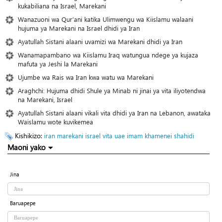
kukabiliana na Israel, Marekani
Wanazuoni wa Qur’ani katika Ulimwengu wa Kiislamu walaani
hujuma ya Marekani na Israel dhidi ya Iran
Ayatullah Sistani alaani uvamizi wa Marekani dhidi ya Iran
Wanamapambano wa Kiislamu Iraq watungua ndege ya kujaza
mafuta ya Jeshi la Marekani
Ujumbe wa Rais wa Iran kwa watu wa Marekani
Araghchi: Hujuma dhidi Shule ya Minab ni jinai ya vita iliyotendwa
na Marekani, Israel
Ayatullah Sistani alaani vikali vita dhidi ya Iran na Lebanon, awataka
Waislamu wote kuvikemea
Kishikizo:
iran
marekani
israel
vita
uae
imam khamenei
shahidi
Maoni yako
Jina
Baruapepe