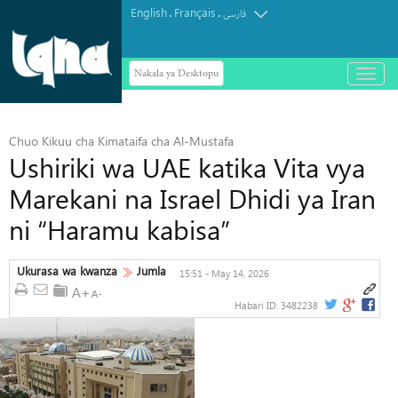
English
Français
.
.
فارسی
Nakala ya Desktopu
باز
و
بسته
کردن
منو
Chuo Kikuu cha Kimataifa cha Al-Mustafa
Ushiriki wa UAE katika Vita vya
Marekani na Israel Dhidi ya Iran
ni “Haramu kabisa”
Ukurasa wa kwanza
Jumla
15:51 - May 14, 2026
Habari ID:
3482238