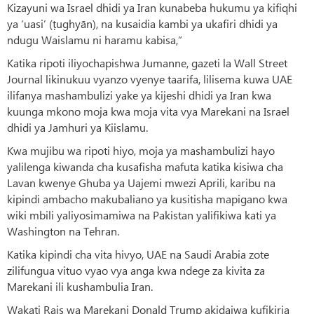
Kizayuni wa Israel dhidi ya Iran kunabeba hukumu ya kifiqhi
ya ‘uasi’ (ṭughyān), na kusaidia kambi ya ukafiri dhidi ya
ndugu Waislamu ni haramu kabisa,”
Katika ripoti iliyochapishwa Jumanne, gazeti la Wall Street
Journal likinukuu vyanzo vyenye taarifa, lilisema kuwa UAE
ilifanya mashambulizi yake ya kijeshi dhidi ya Iran kwa
kuunga mkono moja kwa moja vita vya Marekani na Israel
dhidi ya Jamhuri ya Kiislamu.
Kwa mujibu wa ripoti hiyo, moja ya mashambulizi hayo
yalilenga kiwanda cha kusafisha mafuta katika kisiwa cha
Lavan kwenye Ghuba ya Uajemi mwezi Aprili, karibu na
kipindi ambacho makubaliano ya kusitisha mapigano kwa
wiki mbili yaliyosimamiwa na Pakistan yalifikiwa kati ya
Washington na Tehran.
Katika kipindi cha vita hivyo, UAE na Saudi Arabia zote
zilifungua vituo vyao vya anga kwa ndege za kivita za
Marekani ili kushambulia Iran.
Wakati Rais wa Marekani Donald Trump akidaiwa kufikiria