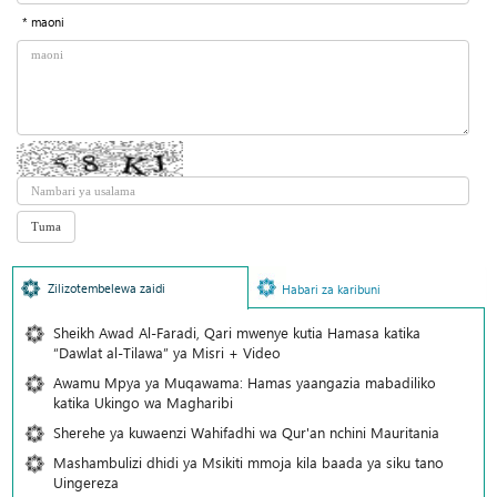
* maoni
Zilizotembelewa zaidi
Habari za karibuni
Sheikh Awad Al-Faradi, Qari mwenye kutia Hamasa katika
“Dawlat al-Tilawa” ya Misri + Video
Awamu Mpya ya Muqawama: Hamas yaangazia mabadiliko
katika Ukingo wa Magharibi
Sherehe ya kuwaenzi Wahifadhi wa Qur'an nchini Mauritania
Mashambulizi dhidi ya Msikiti mmoja kila baada ya siku tano
Uingereza