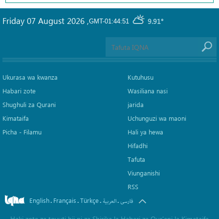
Friday 07 August 2026
,
9.91°
GMT-01:44:51
Ukurasa wa kwanza
Kutuhusu
Habari zote
Wasiliana nasi
Shughuli za Qurani
jarida
Kimataifa
Uchunguzi wa maoni
Picha‎ - Filamu‎
Hali ya hewa
Hifadhi
Tafuta
Viunganishi
RSS
English
Français
Türkçe
.
.
.
.
فارسی
العربیة
Haki zote za tovuti hii ni za Shirika la Habari za Qur'ani la Kimataifa