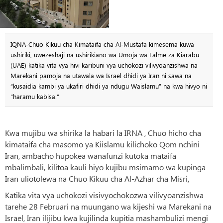
IQNA-Chuo Kikuu cha Kimataifa cha Al-Mustafa kimesema kuwa
ushiriki, uwezeshaji na ushirikiano wa Umoja wa Falme za Kiarabu
(UAE) katika vita vya hivi karibuni vya uchokozi vilivyoanzishwa na
Marekani pamoja na utawala wa Israel dhidi ya Iran ni sawa na
“kusaidia kambi ya ukafiri dhidi ya ndugu Waislamu” na kwa hivyo ni
“haramu kabisa.”
Kwa mujibu wa shirika la habari la IRNA , Chuo hicho cha
kimataifa cha masomo ya Kiislamu kilichoko Qom nchini
Iran, ambacho hupokea wanafunzi kutoka mataifa
mbalimbali, kilitoa kauli hiyo kujibu msimamo wa kupinga
Iran uliotolewa na Chuo Kikuu cha Al-Azhar cha Misri,
Katika vita vya uchokozi visivyochokozwa vilivyoanzishwa
tarehe 28 Februari na muungano wa kijeshi wa Marekani na
Israel, Iran ilijibu kwa kujilinda kupitia mashambulizi mengi