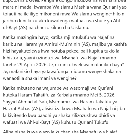
mara ni madai kwamba Waislamu Mashia wana Qur’ani yao
tofauti na ile iliyo mikononi mwa Waislamu wengine; hilo ni
jaribio duni la kutaka kuwatenga wafuasi wa shule ya Ahl-
ul-Bayt (AS) na chanzo kikuu cha Uislamu.
Katika mazingira hayo, katika mji mtukufu wa Najaf na
karibu na Haram ya Amirul-Mu’minin (AS), majibu ya kashfa
hizi hayakutolewa kwa hotuba pekee, bali kupitia tukio la
kihistoria, yaani uzinduzi wa Msahafu wa Najaf mnamo
tarehe 29 Aprili 2026. Je, ni nini ukweli wa mafanikio haya?
Je, mafanikio haya yatawafunga midomo wenye shaka na
wanaotilia shaka imani ya wengine?
Katika mkutano na wajumbe wa wasomaji wa Qur’ani
kutoka Haram Takatifu za Karbala mnamo Mei 5, 2026,
Sayyid Ahmad al-Safi, Msimamizi wa Haram Takatifu ya
Hazrat Abbas (AS), alisisitiza kuwa Msahafu wa Najaf ni jibu
la kivitendo kwa baadhi ya shaka zilizozushwa dhidi ya
wafuasi wa Ahl-ul-Bayt (AS) kuhusu Qur’ani Tukufu.
Alibainisha kuwa wazo la kuchapisha Msahafu wa Najaf