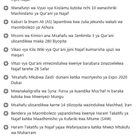
Wanafunzi wa Vyuo vya Kiislamu kutoka nchi 10 wanashiriki
Mashindano ya Qur'ani ya Najaf
Kaburi la Imam Ali (AS) lapambwa kwa zulia jekundu wakati wa
maombolezo ya Ashura
Msomi wa Kimisri ana Msahafu wa Sentimita 3 ya Qur'ani
ulioandikwa miaka 280 Iliyopita
Vikao vya Kila Wiki vya Qur’ani jijini Najaf kuimarisha ujuzi wa
maqari
Vituo vya Qur'ani vimezinduliwa kwenye barabara zinazoelekea
Najaf tarehe 28 Safar
'Msahafu Mkubwa Zaidi' duniani katika maonyesho ya Expo 2020
Dubai
Mwanakaligrafia wa Syria: Fursa ya kuandika Mus’haf ni baraka
kutoka kwa Mwenyezi Mungu
Msahafu ulioandikwa karne 14 zilizopita wazinduliwa Mashhad, Iran
Bendera ya Maombolezo yapandishwa kwenye Haram Takatifu ya
Najaf katika Maadhimisho ya Kufariki kwa Mtume (SAW)
Haram Takatifu ya Najaf yajaa Wafanyaziara katika Mwezi Mtukufu
wa Muharram