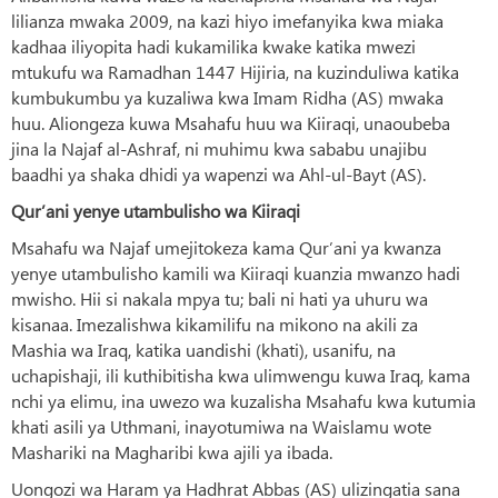
lilianza mwaka 2009, na kazi hiyo imefanyika kwa miaka
kadhaa iliyopita hadi kukamilika kwake katika mwezi
mtukufu wa Ramadhan 1447 Hijiria, na kuzinduliwa katika
kumbukumbu ya kuzaliwa kwa Imam Ridha (AS) mwaka
huu. Aliongeza kuwa Msahafu huu wa Kiiraqi, unaoubeba
jina la Najaf al-Ashraf, ni muhimu kwa sababu unajibu
baadhi ya shaka dhidi ya wapenzi wa Ahl-ul-Bayt (AS).
Qur’ani yenye utambulisho wa Kiiraqi
Msahafu wa Najaf umejitokeza kama Qur’ani ya kwanza
yenye utambulisho kamili wa Kiiraqi kuanzia mwanzo hadi
mwisho. Hii si nakala mpya tu; bali ni hati ya uhuru wa
kisanaa. Imezalishwa kikamilifu na mikono na akili za
Mashia wa Iraq, katika uandishi (khati), usanifu, na
uchapishaji, ili kuthibitisha kwa ulimwengu kuwa Iraq, kama
nchi ya elimu, ina uwezo wa kuzalisha Msahafu kwa kutumia
khati asili ya Uthmani, inayotumiwa na Waislamu wote
Mashariki na Magharibi kwa ajili ya ibada.
Uongozi wa Haram ya Hadhrat Abbas (AS) ulizingatia sana