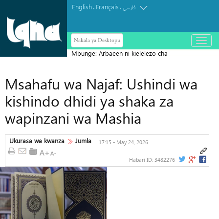
English
Français
.
.
فارسی
Nakala ya Desktopu
باز
و
Mbunge: Arbaeen ni kielelezo cha
بسته
کردن
ujumbe wa kudumu wa Ashura
منو
Msahafu wa Najaf: Ushindi wa
kishindo dhidi ya shaka za
wapinzani wa Mashia
Ukurasa wa kwanza
Jumla
17:15 - May 24, 2026
Habari ID:
3482276