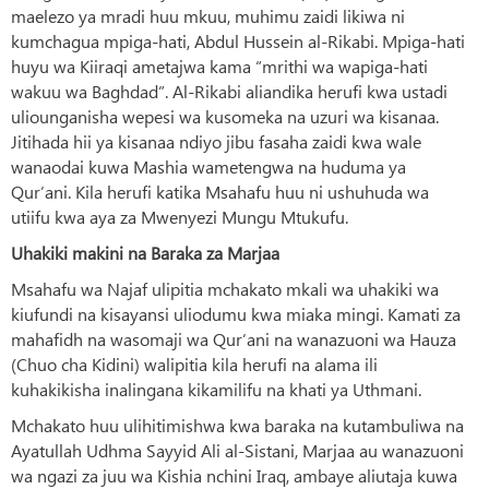
maelezo ya mradi huu mkuu, muhimu zaidi likiwa ni
kumchagua mpiga-hati, Abdul Hussein al-Rikabi. Mpiga-hati
huyu wa Kiiraqi ametajwa kama “mrithi wa wapiga-hati
wakuu wa Baghdad”. Al-Rikabi aliandika herufi kwa ustadi
uliounganisha wepesi wa kusomeka na uzuri wa kisanaa.
Jitihada hii ya kisanaa ndiyo jibu fasaha zaidi kwa wale
wanaodai kuwa Mashia wametengwa na huduma ya
Qur’ani. Kila herufi katika Msahafu huu ni ushuhuda wa
utiifu kwa aya za Mwenyezi Mungu Mtukufu.
Uhakiki makini na Baraka za Marjaa
Msahafu wa Najaf ulipitia mchakato mkali wa uhakiki wa
kiufundi na kisayansi uliodumu kwa miaka mingi. Kamati za
mahafidh na wasomaji wa Qur’ani na wanazuoni wa Hauza
(Chuo cha Kidini) walipitia kila herufi na alama ili
kuhakikisha inalingana kikamilifu na khati ya Uthmani.
Mchakato huu ulihitimishwa kwa baraka na kutambuliwa na
Ayatullah Udhma Sayyid Ali al-Sistani, Marjaa au wanazuoni
wa ngazi za juu wa Kishia nchini Iraq, ambaye aliutaja kuwa