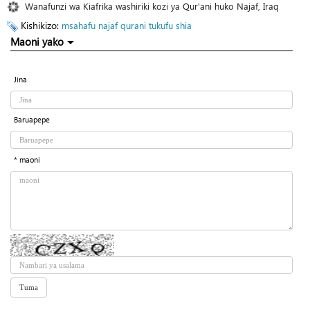
Wanafunzi wa Kiafrika washiriki kozi ya Qur'ani huko Najaf, Iraq
Kishikizo:
msahafu
najaf
qurani tukufu
shia
Maoni yako
Jina
Baruapepe
* maoni