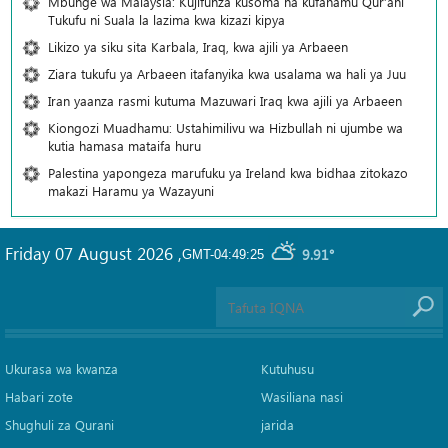
Mbunge wa Malaysia: Kujifunza kusoma na kufahamu Qur’ani
Tukufu ni Suala la lazima kwa kizazi kipya
Likizo ya siku sita Karbala, Iraq, kwa ajili ya Arbaeen
Ziara tukufu ya Arbaeen itafanyika kwa usalama wa hali ya Juu
Iran yaanza rasmi kutuma Mazuwari Iraq kwa ajili ya Arbaeen
Kiongozi Muadhamu: Ustahimilivu wa Hizbullah ni ujumbe wa
kutia hamasa mataifa huru
Palestina yapongeza marufuku ya Ireland kwa bidhaa zitokazo
makazi Haramu ya Wazayuni
Friday 07 August 2026
,
9.91°
GMT-04:49:25
Ukurasa wa kwanza
Kutuhusu
Habari zote
Wasiliana nasi
Shughuli za Qurani
jarida