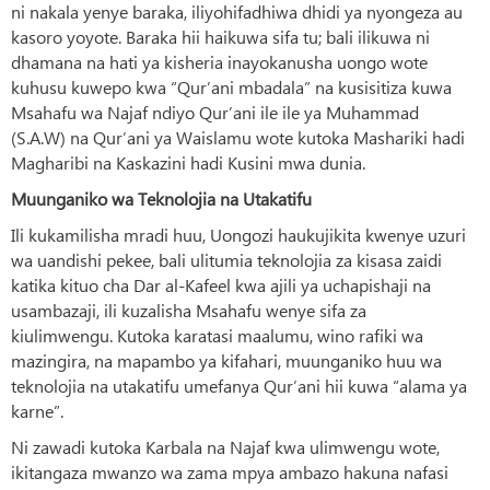
ni nakala yenye baraka, iliyohifadhiwa dhidi ya nyongeza au
kasoro yoyote. Baraka hii haikuwa sifa tu; bali ilikuwa ni
dhamana na hati ya kisheria inayokanusha uongo wote
kuhusu kuwepo kwa “Qur’ani mbadala” na kusisitiza kuwa
Msahafu wa Najaf ndiyo Qur’ani ile ile ya Muhammad
(S.A.W) na Qur’ani ya Waislamu wote kutoka Mashariki hadi
Magharibi na Kaskazini hadi Kusini mwa dunia.
Muunganiko wa Teknolojia na Utakatifu
Ili kukamilisha mradi huu, Uongozi haukujikita kwenye uzuri
wa uandishi pekee, bali ulitumia teknolojia za kisasa zaidi
katika kituo cha Dar al-Kafeel kwa ajili ya uchapishaji na
usambazaji, ili kuzalisha Msahafu wenye sifa za
kiulimwengu. Kutoka karatasi maalumu, wino rafiki wa
mazingira, na mapambo ya kifahari, muunganiko huu wa
teknolojia na utakatifu umefanya Qur’ani hii kuwa “alama ya
karne”.
Ni zawadi kutoka Karbala na Najaf kwa ulimwengu wote,
ikitangaza mwanzo wa zama mpya ambazo hakuna nafasi