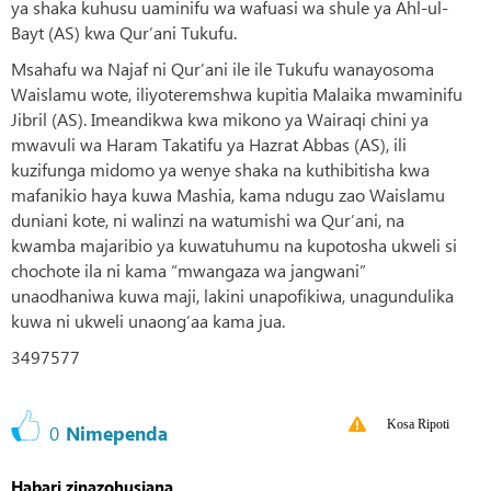
ya shaka kuhusu uaminifu wa wafuasi wa shule ya Ahl-ul-
Bayt (AS) kwa Qur’ani Tukufu.
Msahafu wa Najaf ni Qur’ani ile ile Tukufu wanayosoma
Waislamu wote, iliyoteremshwa kupitia Malaika mwaminifu
Jibril (AS). Imeandikwa kwa mikono ya Wairaqi chini ya
mwavuli wa Haram Takatifu ya Hazrat Abbas (AS), ili
kuzifunga midomo ya wenye shaka na kuthibitisha kwa
mafanikio haya kuwa Mashia, kama ndugu zao Waislamu
duniani kote, ni walinzi na watumishi wa Qur’ani, na
kwamba majaribio ya kuwatuhumu na kupotosha ukweli si
chochote ila ni kama “mwangaza wa jangwani”
unaodhaniwa kuwa maji, lakini unapofikiwa, unagundulika
kuwa ni ukweli unaong’aa kama jua.
3497577
Kosa Ripoti
0
Nimependa
Habari zinazohusiana