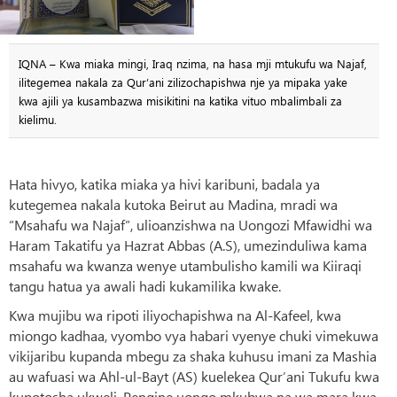
IQNA – Kwa miaka mingi, Iraq nzima, na hasa mji mtukufu wa Najaf,
ilitegemea nakala za Qur’ani zilizochapishwa nje ya mipaka yake
kwa ajili ya kusambazwa misikitini na katika vituo mbalimbali za
kielimu.
Hata hivyo, katika miaka ya hivi karibuni, badala ya
kutegemea nakala kutoka Beirut au Madina, mradi wa
“Msahafu wa Najaf”, ulioanzishwa na Uongozi Mfawidhi wa
Haram Takatifu ya Hazrat Abbas (A.S), umezinduliwa kama
msahafu wa kwanza wenye utambulisho kamili wa Kiiraqi
tangu hatua ya awali hadi kukamilika kwake.
Kwa mujibu wa ripoti iliyochapishwa na Al-Kafeel, kwa
miongo kadhaa, vyombo vya habari vyenye chuki vimekuwa
vikijaribu kupanda mbegu za shaka kuhusu imani za Mashia
au wafuasi wa Ahl-ul-Bayt (AS) kuelekea Qur’ani Tukufu kwa
kupotosha ukweli. Pengine uongo mkubwa na wa mara kwa