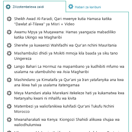
Zilizotembelewa zaidi
Habari za karibuni
Sheikh Awad Al-Faradi, Qari mwenye kutia Hamasa katika
“Dawlat al-Tilawa” ya Misri + Video
Awamu Mpya ya Muqawama: Hamas yaangazia mabadiliko
katika Ukingo wa Magharibi
Sherehe ya kuwaenzi Wahifadhi wa Qur'an nchini Mauritania
Mashambulizi dhidi ya Msikiti mmoja kila baada ya siku tano
Uingereza
Lango Bahari La Hormuz na mapambano ya kudhibiti mfumo wa
usalama na utambulisho wa Asia Magharibi
Mashindano ya Kimataifa ya Qur'ani ya Iran yatafanyika ana kwa
ana ikiwa hali ya usalama itatengamaa
Meya Mamdani ataka Marekani itekeleze hati ya kukamatwa kwa
Netanyahu kwani ni mhalifu wa kivita
Matembezi ya waliofanikiwa kuhifadi Qur'ani Tukufu Nchini
Morocco
Mwanaharakati wa Kenya: Kiongozi Shahidi alikuwa shujaa wa
waliodhulumiwa