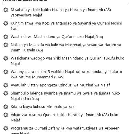
Misahafu ya kale katika Hazina ya Haram ya Imam Ali (AS)
yaonyeshwa Najaf
Kuhitimishwa kwa Kozi ya Mtandao ya Sayansi ya Qur’ani Nchini
Iraq
Washindi wa Mashindano ya Qur'ani huko Najaf, Iraq
Nakala ya Msahafu wa kale wa Mashhad yazawadiwa Haram ya
Imam Hussein (AS)
Wasichana wadogo washiriki Mashindano ya Qur'ani Tukufu huko
Najaf
Wafanyaziara milioni 5 walifika Najaf katika kumbukizi ya kufariki
kwa Mtume Muhammad (SAW)
Ayatullah Sistani apongeza uzinduzi wa Mus’haf wa Najaf
Shambulio lalenga nyumba ya Imamu wa Swala ya Ijumaa huko
Najaf nchini Iraq
Kitabu kipya kuhusu Misahafu ya kale
Vikao vya kusoma Qur'ani katika Haram ya Imam Ali (AS) huko
Najaf
Programu za Qur’ani Zafanyika kwa wafanyaziyara wa Arbaeen
mjini Najaf