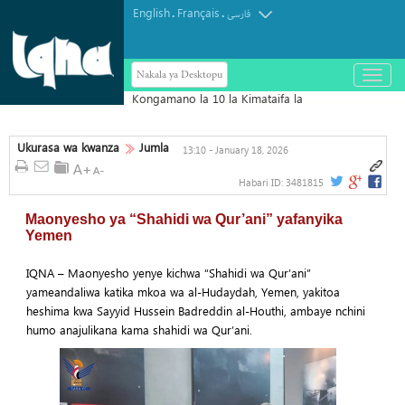
English
Français
.
.
فارسی
Nakala ya Desktopu
باز
و
بسته
کردن
منو
Ukurasa wa kwanza
Jumla
13:10 - January 18, 2026
Habari ID:
3481815
Maonyesho ya “Shahidi wa Qur’ani” yafanyika
Yemen
IQNA – Maonyesho yenye kichwa “Shahidi wa Qur’ani”
yameandaliwa katika mkoa wa al-Hudaydah, Yemen, yakitoa
heshima kwa Sayyid Hussein Badreddin al-Houthi, ambaye nchini
humo anajulikana kama shahidi wa Qur’ani.