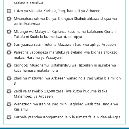
Malaysia ateuliwa
Likizo ya siku sita Karbala, Iraq, kwa ajili ya Arbaeen
Mwanaharakati wa Kenya: Kiongozi Shahidi alikuwa shujaa wa
waliodhulumiwa
Mbunge wa Malaysia: Kujifunza kusoma na kufahamu Qur’ani
Tukufu ni Suala la lazima kwa kizazi kipya
Iran yaanza rasmi kutuma Mazuwari Iraq kwa ajili ya Arbaeen
Palestina yapongeza marufuku ya Ireland kwa bidhaa zitokazo
makazi Haramu ya Wazayuni
Kiongozi Muadhamu: Ustahimilivu wa Hizbullah ni ujumbe wa
kutia hamasa mataifa huru
Idadi ya mazuwar wa Arbaeen wanaoingia Iraq yakaribia milioni
3
Zaidi ya Mawakib 13,500 zasajiliwa kutoa huduma katika
Matembezi ya Arbaeen
Wanazuoni wa Iran na Iraq mjini Baghdad wasisitiza Umoja wa
Kiislamu
Karbala yaandaa Kongamano la 5 la Kimataifa la Nidaa al-Aqsa