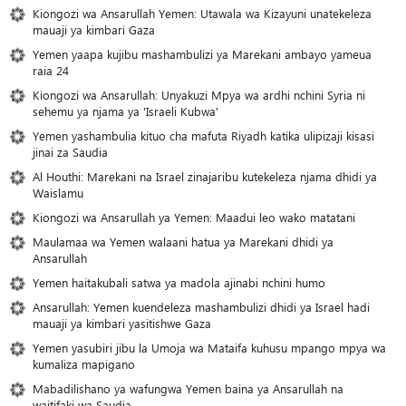
Kiongozi wa Ansarullah Yemen: Utawala wa Kizayuni unatekeleza
mauaji ya kimbari Gaza
Yemen yaapa kujibu mashambulizi ya Marekani ambayo yameua
raia 24
Kiongozi wa Ansarullah: Unyakuzi Mpya wa ardhi nchini Syria ni
sehemu ya njama ya 'Israeli Kubwa'
Yemen yashambulia kituo cha mafuta Riyadh katika ulipizaji kisasi
jinai za Saudia
Al Houthi: Marekani na Israel zinajaribu kutekeleza njama dhidi ya
Waislamu
Kiongozi wa Ansarullah ya Yemen: Maadui leo wako matatani
Maulamaa wa Yemen walaani hatua ya Marekani dhidi ya
Ansarullah
Yemen haitakubali satwa ya madola ajinabi nchini humo
Ansarullah: Yemen kuendeleza mashambulizi dhidi ya Israel hadi
mauaji ya kimbari yasitishwe Gaza
Yemen yasubiri jibu la Umoja wa Mataifa kuhusu mpango mpya wa
kumaliza mapigano
Mabadilishano ya wafungwa Yemen baina ya Ansarullah na
waitifaki wa Saudia