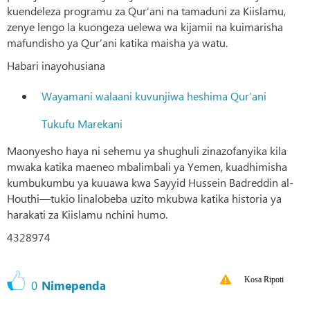
kuendeleza programu za Qur’ani na tamaduni za Kiislamu,
zenye lengo la kuongeza uelewa wa kijamii na kuimarisha
mafundisho ya Qur’ani katika maisha ya watu.
Habari inayohusiana
Wayamani walaani kuvunjiwa heshima Qur’ani
Tukufu Marekani
Maonyesho haya ni sehemu ya shughuli zinazofanyika kila
mwaka katika maeneo mbalimbali ya Yemen, kuadhimisha
kumbukumbu ya kuuawa kwa Sayyid Hussein Badreddin al-
Houthi—tukio linalobeba uzito mkubwa katika historia ya
harakati za Kiislamu nchini humo.
4328974
Kosa Ripoti
0
Nimependa