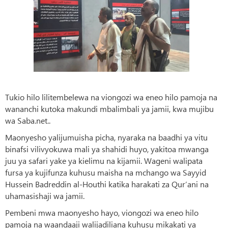
Tukio hilo lilitembelewa na viongozi wa eneo hilo pamoja na
wananchi kutoka makundi mbalimbali ya jamii, kwa mujibu
wa Saba.net..
Maonyesho yalijumuisha picha, nyaraka na baadhi ya vitu
binafsi vilivyokuwa mali ya shahidi huyo, yakitoa mwanga
juu ya safari yake ya kielimu na kijamii. Wageni walipata
fursa ya kujifunza kuhusu maisha na mchango wa Sayyid
Hussein Badreddin al-Houthi katika harakati za Qur’ani na
uhamasishaji wa jamii.
Pembeni mwa maonyesho hayo, viongozi wa eneo hilo
pamoja na waandaaji walijadiliana kuhusu mikakati ya