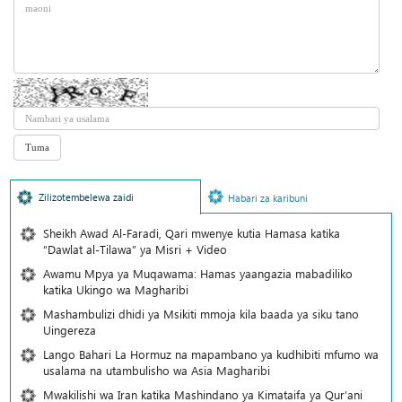
Zilizotembelewa zaidi
Habari za karibuni
Sheikh Awad Al-Faradi, Qari mwenye kutia Hamasa katika
“Dawlat al-Tilawa” ya Misri + Video
Awamu Mpya ya Muqawama: Hamas yaangazia mabadiliko
katika Ukingo wa Magharibi
Mashambulizi dhidi ya Msikiti mmoja kila baada ya siku tano
Uingereza
Lango Bahari La Hormuz na mapambano ya kudhibiti mfumo wa
usalama na utambulisho wa Asia Magharibi
Mwakilishi wa Iran katika Mashindano ya Kimataifa ya Qur’ani