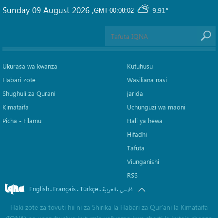
Sunday 09 August 2026
,
9.91°
GMT-00:08:02
Ukurasa wa kwanza
Kutuhusu
Habari zote
Wasiliana nasi
Shughuli za Qurani
jarida
Kimataifa
Uchunguzi wa maoni
Picha‎ - Filamu‎
Hali ya hewa
Hifadhi
Tafuta
Viunganishi
RSS
English
Français
Türkçe
.
.
.
.
فارسی
العربیة
Haki zote za tovuti hii ni za Shirika la Habari za Qur'ani la Kimataifa