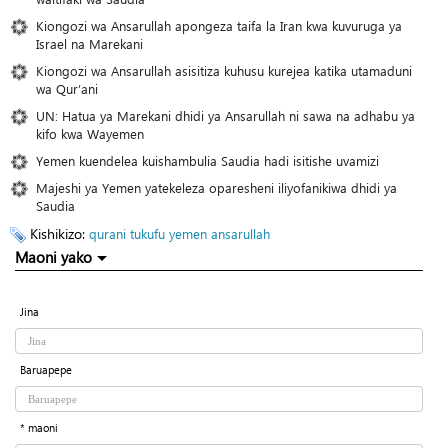
Kiongozi wa Ansarullah apongeza taifa la Iran kwa kuvuruga ya
Israel na Marekani
Kiongozi wa Ansarullah asisitiza kuhusu kurejea katika utamaduni
wa Qur’ani
UN: Hatua ya Marekani dhidi ya Ansarullah ni sawa na adhabu ya
kifo kwa Wayemen
Yemen kuendelea kuishambulia Saudia hadi isitishe uvamizi
Majeshi ya Yemen yatekeleza oparesheni iliyofanikiwa dhidi ya
Saudia
Kishikizo:
qurani tukufu
yemen
ansarullah
Maoni yako
Jina
Baruapepe
* maoni