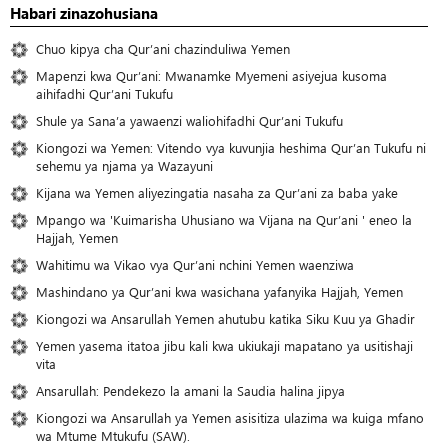
Habari zinazohusiana
Chuo kipya cha Qur’ani chazinduliwa Yemen
Mapenzi kwa Qur’ani: Mwanamke Myemeni asiyejua kusoma
aihifadhi Qur’ani Tukufu
Shule ya Sana’a yawaenzi waliohifadhi Qur’ani Tukufu
Kiongozi wa Yemen: Vitendo vya kuvunjia heshima Qur’an Tukufu ni
sehemu ya njama ya Wazayuni
Kijana wa Yemen aliyezingatia nasaha za Qur’ani za baba yake
Mpango wa 'Kuimarisha Uhusiano wa Vijana na Qur’ani ' eneo la
Hajjah, Yemen
Wahitimu wa Vikao vya Qur’ani nchini Yemen waenziwa
Mashindano ya Qur’ani kwa wasichana yafanyika Hajjah, Yemen
Kiongozi wa Ansarullah Yemen ahutubu katika Siku Kuu ya Ghadir
Yemen yasema itatoa jibu kali kwa ukiukaji mapatano ya usitishaji
vita
Ansarullah: Pendekezo la amani la Saudia halina jipya
Kiongozi wa Ansarullah ya Yemen asisitiza ulazima wa kuiga mfano
wa Mtume Mtukufu (SAW).