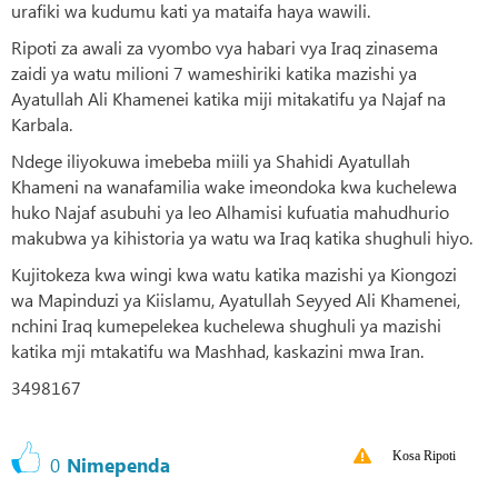
urafiki wa kudumu kati ya mataifa haya wawili.
Ripoti za awali za vyombo vya habari vya Iraq zinasema
zaidi ya watu milioni 7 wameshiriki katika mazishi ya
Ayatullah Ali Khamenei katika miji mitakatifu ya Najaf na
Karbala.
Ndege iliyokuwa imebeba miili ya Shahidi Ayatullah
Khameni na wanafamilia wake imeondoka kwa kuchelewa
huko Najaf asubuhi ya leo Alhamisi kufuatia mahudhurio
makubwa ya kihistoria ya watu wa Iraq katika shughuli hiyo.
Kujitokeza kwa wingi kwa watu katika mazishi ya Kiongozi
wa Mapinduzi ya Kiislamu, Ayatullah Seyyed Ali Khamenei,
nchini Iraq kumepelekea kuchelewa shughuli ya mazishi
katika mji mtakatifu wa Mashhad, kaskazini mwa Iran.
3498167
Kosa Ripoti
0
Nimependa