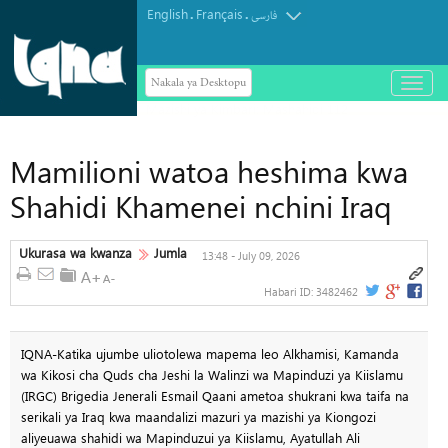
English
Français
.
.
فارسی
Nakala ya Desktopu
باز
و
بسته
کردن
منو
Mamilioni watoa heshima kwa
Shahidi Khamenei nchini Iraq
Ukurasa wa kwanza
Jumla
13:48 - July 09, 2026
Habari ID:
3482462
IQNA-Katika ujumbe uliotolewa mapema leo Alkhamisi, Kamanda
wa Kikosi cha Quds cha Jeshi la Walinzi wa Mapinduzi ya Kiislamu
(IRGC) Brigedia Jenerali Esmail Qaani ametoa shukrani kwa taifa na
serikali ya Iraq kwa maandalizi mazuri ya mazishi ya Kiongozi
aliyeuawa shahidi wa Mapinduzui ya Kiislamu, Ayatullah Ali