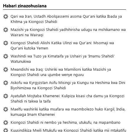
Habari zinazohusiana
Qari wa Iran, Ustadh Abolqassemi asoma Qur’ani katika Ibada ya
Khitma ya Kiongozi Shahidi
Mazishi ya Kiongozi Shahidi yadhihirisha udugu na mshikamano wa
Wairani na Wairaqi
Kiongozi Shahidi Aliishi Katika Ulinzi wa Qur’ani: Msomaji wa
Qur’ani kutoka Yemen
Washindi wa Tuzo ya Kimataifa ya Ushairi ya ‘Imamu Shahidi’
Watunukiwa
Mwandishi wa Iraq: Ushiriki wa Mamilioni katika Mazishi ya
Kiongozi Shahidi una ujumbe wenye nguvu
Askofu wa Kyrgyzstan Asifu Misingi ya Kiungu na Heshima kwa Dini
Iliyohimizwa na Kiongozi Shahidi
Ayatullah Mojtaba Khamenei: Kulipiza kisasi cha damu ya Kiongozi
Shahidi ni takwa la taifa
Maelfu washiriki katika msafara wa maombolezo huko Kargil, India,
kumuaga Imam Khamenei
Kiongozi Shahidi ni nembo ya heshima, utukufu, na mapambano
Kuusindikiza Mwili Mtukufu wa Kiongozi Shahidi katika mji mtakatifu