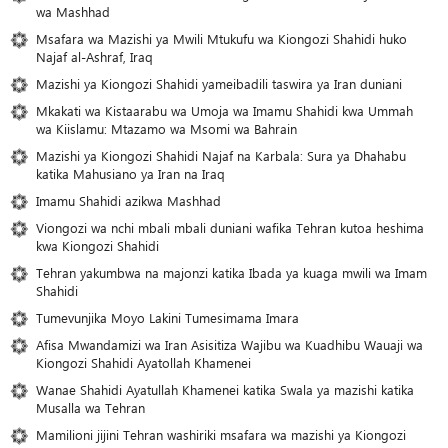
wa Mashhad
Msafara wa Mazishi ya Mwili Mtukufu wa Kiongozi Shahidi huko
Najaf al-Ashraf, Iraq
Mazishi ya Kiongozi Shahidi yameibadili taswira ya Iran duniani
Mkakati wa Kistaarabu wa Umoja wa Imamu Shahidi kwa Ummah
wa Kiislamu: Mtazamo wa Msomi wa Bahrain
Mazishi ya Kiongozi Shahidi Najaf na Karbala: Sura ya Dhahabu
katika Mahusiano ya Iran na Iraq
Imamu Shahidi azikwa Mashhad
Viongozi wa nchi mbali mbali duniani wafika Tehran kutoa heshima
kwa Kiongozi Shahidi
Tehran yakumbwa na majonzi katika Ibada ya kuaga mwili wa Imam
Shahidi
Tumevunjika Moyo Lakini Tumesimama Imara
Afisa Mwandamizi wa Iran Asisitiza Wajibu wa Kuadhibu Wauaji wa
Kiongozi Shahidi Ayatollah Khamenei
Wanae Shahidi Ayatullah Khamenei katika Swala ya mazishi katika
Musalla wa Tehran
Mamilioni jijini Tehran washiriki msafara wa mazishi ya Kiongozi