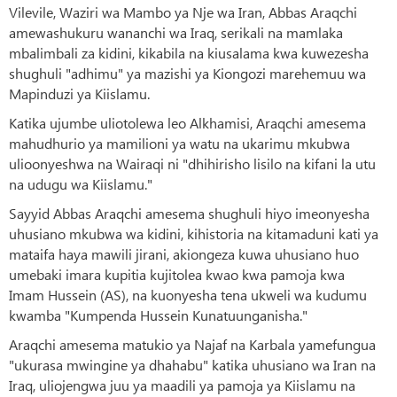
Vilevile, Waziri wa Mambo ya Nje wa Iran, Abbas Araqchi
amewashukuru wananchi wa Iraq, serikali na mamlaka
mbalimbali za kidini, kikabila na kiusalama kwa kuwezesha
shughuli "adhimu" ya mazishi ya Kiongozi marehemuu wa
Mapinduzi ya Kiislamu.
Katika ujumbe uliotolewa leo Alkhamisi, Araqchi amesema
mahudhurio ya mamilioni ya watu na ukarimu mkubwa
ulioonyeshwa na Wairaqi ni "dhihirisho lisilo na kifani la utu
na udugu wa Kiislamu."
Sayyid Abbas Araqchi amesema shughuli hiyo imeonyesha
uhusiano mkubwa wa kidini, kihistoria na kitamaduni kati ya
mataifa haya mawili jirani, akiongeza kuwa uhusiano huo
umebaki imara kupitia kujitolea kwao kwa pamoja kwa
Imam Hussein (AS), na kuonyesha tena ukweli wa kudumu
kwamba "Kumpenda Hussein Kunatuunganisha."
Araqchi amesema matukio ya Najaf na Karbala yamefungua
"ukurasa mwingine ya dhahabu" katika uhusiano wa Iran na
Iraq, uliojengwa juu ya maadili ya pamoja ya Kiislamu na