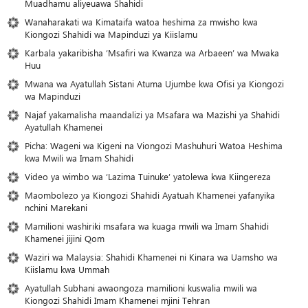
Muadhamu aliyeuawa Shahidi
Wanaharakati wa Kimataifa watoa heshima za mwisho kwa
Kiongozi Shahidi wa Mapinduzi ya Kiislamu
Karbala yakaribisha ‘Msafiri wa Kwanza wa Arbaeen’ wa Mwaka
Huu
Mwana wa Ayatullah Sistani Atuma Ujumbe kwa Ofisi ya Kiongozi
wa Mapinduzi
Najaf yakamalisha maandalizi ya Msafara wa Mazishi ya Shahidi
Ayatullah Khamenei
Picha: Wageni wa Kigeni na Viongozi Mashuhuri Watoa Heshima
kwa Mwili wa Imam Shahidi
Video ya wimbo wa ‘Lazima Tuinuke’ yatolewa kwa Kiingereza
Maombolezo ya Kiongozi Shahidi Ayatuah Khamenei yafanyika
nchini Marekani
Mamilioni washiriki msafara wa kuaga mwili wa Imam Shahidi
Khamenei jijini Qom
Waziri wa Malaysia: Shahidi Khamenei ni Kinara wa Uamsho wa
Kiislamu kwa Ummah
Ayatullah Subhani awaongoza mamilioni kuswalia mwili wa
Kiongozi Shahidi Imam Khamenei mjini Tehran