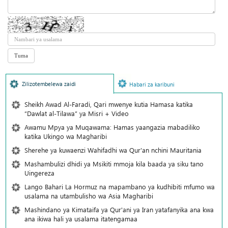
Zilizotembelewa zaidi
Habari za karibuni
Sheikh Awad Al-Faradi, Qari mwenye kutia Hamasa katika
“Dawlat al-Tilawa” ya Misri + Video
Awamu Mpya ya Muqawama: Hamas yaangazia mabadiliko
katika Ukingo wa Magharibi
Sherehe ya kuwaenzi Wahifadhi wa Qur'an nchini Mauritania
Mashambulizi dhidi ya Msikiti mmoja kila baada ya siku tano
Uingereza
Lango Bahari La Hormuz na mapambano ya kudhibiti mfumo wa
usalama na utambulisho wa Asia Magharibi
Mashindano ya Kimataifa ya Qur'ani ya Iran yatafanyika ana kwa
ana ikiwa hali ya usalama itatengamaa