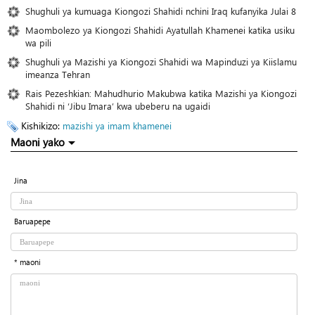
Shughuli ya kumuaga Kiongozi Shahidi nchini Iraq kufanyika Julai 8
Maombolezo ya Kiongozi Shahidi Ayatullah Khamenei katika usiku
wa pili
Shughuli ya Mazishi ya Kiongozi Shahidi wa Mapinduzi ya Kiislamu
imeanza Tehran
Rais Pezeshkian: Mahudhurio Makubwa katika Mazishi ya Kiongozi
Shahidi ni ‘Jibu Imara’ kwa ubeberu na ugaidi
Kishikizo:
mazishi ya imam khamenei
Maoni yako
Jina
Baruapepe
* maoni