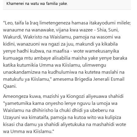
Khamenei na watu wa familia yake.
"Leo, taifa la Iraq limetengeneza hamasa itakayodumi milele;
wanaume na wanawake, vijana kwa wazee - Shia, Suni,
Wakurdi, Wakristo na Waislamu, pamoja na wasomi wa
kidini, wanazuoni wa ngazi za juu, makundi ya kikabila
yenye hadhi kubwa, na maafisa - wote wamekusanyika
kumuaga mtu ambaye alisabilia maisha yake yenye baraka
katika kutumikia Umma wa Kiislamu, ulimwengu
unaokandamizwa na kudhulumiwa na kutetea maslahi na
matukufu ya Kiislamu," amesema Brigedia Jenerali Esmail
Qaani.
Ameongeza kuwa, mazishi ya Kiongozi aliyeuawa shahidi
"yametumika kama onyesho lenye nguvu la umoja wa
Waislamu na dhihirisho la chuki dhidi ya ubeberu na
Uzayuni wa kimataifa, pamoja na kutoa wito wa kulipiza
kisasi cha damu ya shahidi aliyetukuka na mashahidi wote
wa Umma wa Kiislamu."