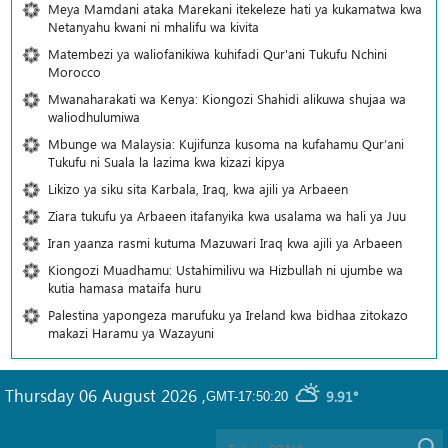
Meya Mamdani ataka Marekani itekeleze hati ya kukamatwa kwa
Netanyahu kwani ni mhalifu wa kivita
Matembezi ya waliofanikiwa kuhifadi Qur'ani Tukufu Nchini
Morocco
Mwanaharakati wa Kenya: Kiongozi Shahidi alikuwa shujaa wa
waliodhulumiwa
Mbunge wa Malaysia: Kujifunza kusoma na kufahamu Qur’ani
Tukufu ni Suala la lazima kwa kizazi kipya
Likizo ya siku sita Karbala, Iraq, kwa ajili ya Arbaeen
Ziara tukufu ya Arbaeen itafanyika kwa usalama wa hali ya Juu
Iran yaanza rasmi kutuma Mazuwari Iraq kwa ajili ya Arbaeen
Kiongozi Muadhamu: Ustahimilivu wa Hizbullah ni ujumbe wa
kutia hamasa mataifa huru
Palestina yapongeza marufuku ya Ireland kwa bidhaa zitokazo
makazi Haramu ya Wazayuni
Thursday 06 August 2026
,
9.91°
GMT-17:50:20