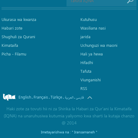
Ukurasa wa kwanza
Kutuhusu
Habari zote
Wasiliana nasi
Shughuli za Qurani
jarida
Kimataifa
Uchunguzi wa maoni
Picha‎ - Filamu‎
Hali ya hewa
Hifadhi
Tafuta
Viunganishi
RSS
English
Français
Türkçe
.
.
.
.
فارسی
العربیة
Haki zote za tovuti hii ni za Shirika la Habari za Qur'ani la Kimataifa
(IQNA) na unaruhusiwa kutumia yaliyomo kwa sharti la kutaja chanzo
@ 2014
Imetayarishwa na :
" Iransamaneh "