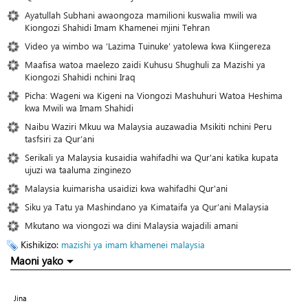
Ayatullah Subhani awaongoza mamilioni kuswalia mwili wa
Kiongozi Shahidi Imam Khamenei mjini Tehran
Video ya wimbo wa ‘Lazima Tuinuke’ yatolewa kwa Kiingereza
Maafisa watoa maelezo zaidi Kuhusu Shughuli za Mazishi ya
Kiongozi Shahidi nchini Iraq
Picha: Wageni wa Kigeni na Viongozi Mashuhuri Watoa Heshima
kwa Mwili wa Imam Shahidi
Naibu Waziri Mkuu wa Malaysia auzawadia Msikiti nchini Peru
tasfsiri za Qur’ani
Serikali ya Malaysia kusaidia wahifadhi wa Qur'ani katika kupata
ujuzi wa taaluma zinginezo
Malaysia kuimarisha usaidizi kwa wahifadhi Qur'ani
Siku ya Tatu ya Mashindano ya Kimataifa ya Qur’ani Malaysia
Mkutano wa viongozi wa dini Malaysia wajadili amani
Kishikizo:
mazishi ya imam khamenei
malaysia
Maoni yako
Jina