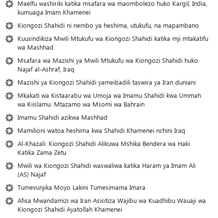
Maelfu washiriki katika msafara wa maombolezo huko Kargil, India,
kumuaga Imam Khamenei
Kiongozi Shahidi ni nembo ya heshima, utukufu, na mapambano
Kuusindikiza Mwili Mtukufu wa Kiongozi Shahidi katika mji mtakatifu
wa Mashhad
Msafara wa Mazishi ya Mwili Mtukufu wa Kiongozi Shahidi huko
Najaf al-Ashraf, Iraq
Mazishi ya Kiongozi Shahidi yameibadili taswira ya Iran duniani
Mkakati wa Kistaarabu wa Umoja wa Imamu Shahidi kwa Ummah
wa Kiislamu: Mtazamo wa Msomi wa Bahrain
Imamu Shahidi azikwa Mashhad
Mamilioni watoa heshima kwa Shahidi Khamenei nchini Iraq
Al-Khazali: Kiongozi Shahidi Alikuwa Mshika Bendera wa Haki
Katika Zama Zetu
Mwili wa Kiongozi Shahidi waswaliwa katika Haram ya Imam Ali
(AS) Najaf
Tumevunjika Moyo Lakini Tumesimama Imara
Afisa Mwandamizi wa Iran Asisitiza Wajibu wa Kuadhibu Wauaji wa
Kiongozi Shahidi Ayatollah Khamenei