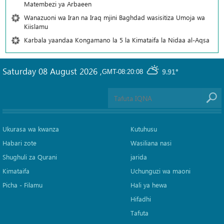
Matembezi ya Arbaeen
Wanazuoni wa Iran na Iraq mjini Baghdad wasisitiza Umoja wa
Kiislamu
Karbala yaandaa Kongamano la 5 la Kimataifa la Nidaa al-Aqsa
Saturday 08 August 2026
,
9.91°
GMT-08:20:08
Ukurasa wa kwanza
Kutuhusu
Habari zote
Wasiliana nasi
Shughuli za Qurani
jarida
Kimataifa
Uchunguzi wa maoni
Picha‎ - Filamu‎
Hali ya hewa
Hifadhi
Tafuta