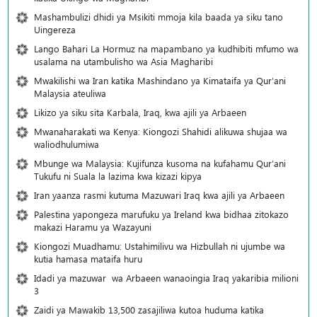
Mashambulizi dhidi ya Msikiti mmoja kila baada ya siku tano
Uingereza
Lango Bahari La Hormuz na mapambano ya kudhibiti mfumo wa
usalama na utambulisho wa Asia Magharibi
Mwakilishi wa Iran katika Mashindano ya Kimataifa ya Qur’ani
Malaysia ateuliwa
Likizo ya siku sita Karbala, Iraq, kwa ajili ya Arbaeen
Mwanaharakati wa Kenya: Kiongozi Shahidi alikuwa shujaa wa
waliodhulumiwa
Mbunge wa Malaysia: Kujifunza kusoma na kufahamu Qur’ani
Tukufu ni Suala la lazima kwa kizazi kipya
Iran yaanza rasmi kutuma Mazuwari Iraq kwa ajili ya Arbaeen
Palestina yapongeza marufuku ya Ireland kwa bidhaa zitokazo
makazi Haramu ya Wazayuni
Kiongozi Muadhamu: Ustahimilivu wa Hizbullah ni ujumbe wa
kutia hamasa mataifa huru
Idadi ya mazuwar wa Arbaeen wanaoingia Iraq yakaribia milioni
3
Zaidi ya Mawakib 13,500 zasajiliwa kutoa huduma katika