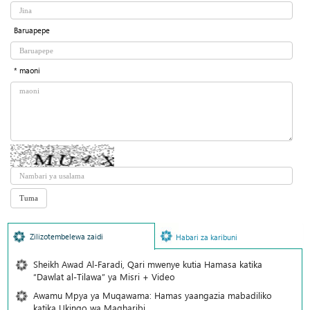
Baruapepe
* maoni
Zilizotembelewa zaidi
Habari za karibuni
Sheikh Awad Al-Faradi, Qari mwenye kutia Hamasa katika
“Dawlat al-Tilawa” ya Misri + Video
Awamu Mpya ya Muqawama: Hamas yaangazia mabadiliko
katika Ukingo wa Magharibi