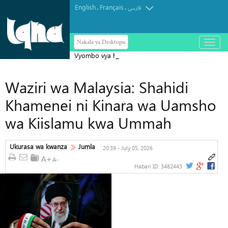
English
Français
.
.
فارسی
Nakala ya Desktopu
باز
و
Vyombo vya habari vya Israel vyatoa
بسته
کردن
tahadhari kuhusu ugombea wa Abdul
منو
Waziri wa Malaysia: Shahidi
El-Sayed Seneti Marekani
Khamenei ni Kinara wa Uamsho
wa Kiislamu kwa Ummah
Ukurasa wa kwanza
Jumla
20:39 - July 05, 2026
Habari ID:
3482443