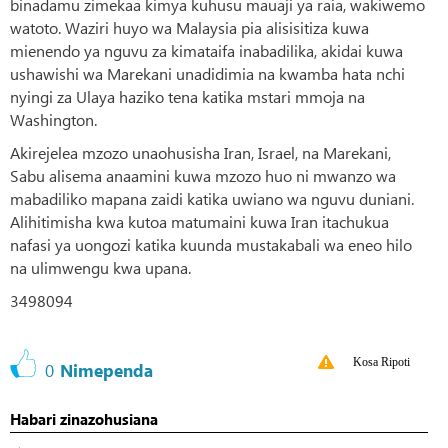
binadamu zimekaa kimya kuhusu mauaji ya raia, wakiwemo
watoto. Waziri huyo wa Malaysia pia alisisitiza kuwa
mienendo ya nguvu za kimataifa inabadilika, akidai kuwa
ushawishi wa Marekani unadidimia na kwamba hata nchi
nyingi za Ulaya haziko tena katika mstari mmoja na
Washington.
Akirejelea mzozo unaohusisha Iran, Israel, na Marekani,
Sabu alisema anaamini kuwa mzozo huo ni mwanzo wa
mabadiliko mapana zaidi katika uwiano wa nguvu duniani.
Alihitimisha kwa kutoa matumaini kuwa Iran itachukua
nafasi ya uongozi katika kuunda mustakabali wa eneo hilo
na ulimwengu kwa upana.
3498094
Kosa Ripoti
0
Nimependa
Habari zinazohusiana