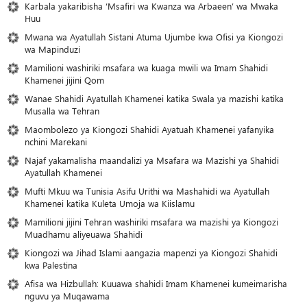
Karbala yakaribisha ‘Msafiri wa Kwanza wa Arbaeen’ wa Mwaka
Huu
Mwana wa Ayatullah Sistani Atuma Ujumbe kwa Ofisi ya Kiongozi
wa Mapinduzi
Mamilioni washiriki msafara wa kuaga mwili wa Imam Shahidi
Khamenei jijini Qom
Wanae Shahidi Ayatullah Khamenei katika Swala ya mazishi katika
Musalla wa Tehran
Maombolezo ya Kiongozi Shahidi Ayatuah Khamenei yafanyika
nchini Marekani
Najaf yakamalisha maandalizi ya Msafara wa Mazishi ya Shahidi
Ayatullah Khamenei
Mufti Mkuu wa Tunisia Asifu Urithi wa Mashahidi wa Ayatullah
Khamenei katika Kuleta Umoja wa Kiislamu
Mamilioni jijini Tehran washiriki msafara wa mazishi ya Kiongozi
Muadhamu aliyeuawa Shahidi
Kiongozi wa Jihad Islami aangazia mapenzi ya Kiongozi Shahidi
kwa Palestina
Afisa wa Hizbullah: Kuuawa shahidi Imam Khamenei kumeimarisha
nguvu ya Muqawama