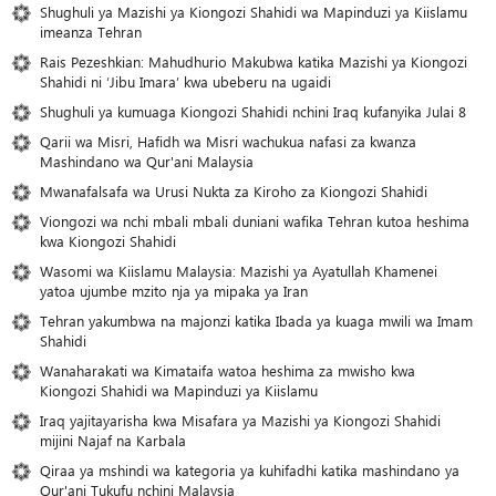
Shughuli ya Mazishi ya Kiongozi Shahidi wa Mapinduzi ya Kiislamu
imeanza Tehran
Rais Pezeshkian: Mahudhurio Makubwa katika Mazishi ya Kiongozi
Shahidi ni ‘Jibu Imara’ kwa ubeberu na ugaidi
Shughuli ya kumuaga Kiongozi Shahidi nchini Iraq kufanyika Julai 8
Qarii wa Misri, Hafidh wa Misri wachukua nafasi za kwanza
Mashindano wa Qur'ani Malaysia
Mwanafalsafa wa Urusi Nukta za Kiroho za Kiongozi Shahidi
Viongozi wa nchi mbali mbali duniani wafika Tehran kutoa heshima
kwa Kiongozi Shahidi
Wasomi wa Kiislamu Malaysia: Mazishi ya Ayatullah Khamenei
yatoa ujumbe mzito nja ya mipaka ya Iran
Tehran yakumbwa na majonzi katika Ibada ya kuaga mwili wa Imam
Shahidi
Wanaharakati wa Kimataifa watoa heshima za mwisho kwa
Kiongozi Shahidi wa Mapinduzi ya Kiislamu
Iraq yajitayarisha kwa Misafara ya Mazishi ya Kiongozi Shahidi
mijini Najaf na Karbala
Qiraa ya mshindi wa kategoria ya kuhifadhi katika mashindano ya
Qur'ani Tukufu nchini Malaysia