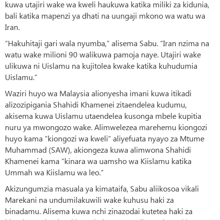
kuwa utajiri wake wa kweli haukuwa katika miliki za kidunia,
bali katika mapenzi ya dhati na uungaji mkono wa watu wa
Iran.
“Hakuhitaji gari wala nyumba,” alisema Sabu. “Iran nzima na
watu wake milioni 90 walikuwa pamoja naye. Utajiri wake
ulikuwa ni Uislamu na kujitolea kwake katika kuhudumia
Uislamu.”
Waziri huyo wa Malaysia alionyesha imani kuwa itikadi
alizozipigania Shahidi Khamenei zitaendelea kudumu,
akisema kuwa Uislamu utaendelea kusonga mbele kupitia
nuru ya mwongozo wake. Alimwelezea marehemu kiongozi
huyo kama “kiongozi wa kweli” aliyefuata nyayo za Mtume
Muhammad (SAW), akiongeza kuwa alimwona Shahidi
Khamenei kama “kinara wa uamsho wa Kiislamu katika
Ummah wa Kiislamu wa leo.”
Akizungumzia masuala ya kimataifa, Sabu aliikosoa vikali
Marekani na undumilakuwili wake kuhusu haki za
binadamu. Alisema kuwa nchi zinazodai kutetea haki za