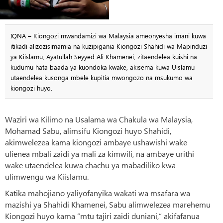
IQNA – Kiongozi mwandamizi wa Malaysia ameonyesha imani kuwa
itikadi alizozisimamia na kuzipigania Kiongozi Shahidi wa Mapinduzi
ya Kiislamu, Ayatullah Seyyed Ali Khamenei, zitaendelea kuishi na
kudumu hata baada ya kuondoka kwake, akisema kuwa Uislamu
utaendelea kusonga mbele kupitia mwongozo na msukumo wa
kiongozi huyo.
Waziri wa Kilimo na Usalama wa Chakula wa Malaysia,
Mohamad Sabu, alimsifu Kiongozi huyo Shahidi,
akimwelezea kama kiongozi ambaye ushawishi wake
ulienea mbali zaidi ya mali za kimwili, na ambaye urithi
wake utaendelea kuwa chachu ya mabadiliko kwa
ulimwengu wa Kiislamu.
Katika mahojiano yaliyofanyika wakati wa msafara wa
mazishi ya Shahidi Khamenei, Sabu alimwelezea marehemu
Kiongozi huyo kama “mtu tajiri zaidi duniani,” akifafanua