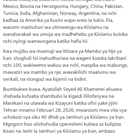
Mexico, Bosnia na Herzegovina, Hungary, China, Pakistan,
Tunisia, India, Afghanistan, Norway, Argentina, na nchi
kadhaa za Amerika ya Kusini wapo eneo la tukio. Pia,
wasomi mashuhuri wa ulimwengu wa Kiislamu na
wanaharakati wa umoja wa madhehebu ya Kiislamu kutoka
nchi nyingi wameungana katika hafla hii.
Kwa mujibu wa msemaji wa Wizara ya Mambo ya Nje ya
Iran, shughuli hii inahudhuriwa na wageni kutoka takribani
nchi 100, wakiwemo wakuu wa nchi, maspika wa mabunge,
mawaziri wa mambo ya nje, wawakilishi maalumu wa
serikali, na viongozi wa kijamii na kidini.
Ikumbukwe kuwa, Ayatullah Seyed Ali Khamenei aliuawa
shahada kufuatia shambulio la kigaidi lililofanywa na
Marekani na utawala wa Kizayuni katika ofisi yake jijini
Tehran mnamo Februari 28, 2026, mwanzoni mwa vita vya
uchokozi vya siku 40 dhidi ya Jamhuri ya Kiislamu ya Iran.
Mgogoro huo ulishuhudia operesheni kubwa za kulipiza
kisasi na Jeshi la Jamhuri ya Kiislamu ya Iran, ambazo