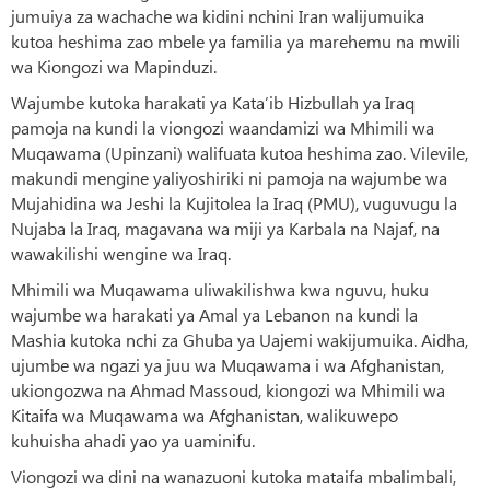
jumuiya za wachache wa kidini nchini Iran walijumuika
kutoa heshima zao mbele ya familia ya marehemu na mwili
wa Kiongozi wa Mapinduzi.
Wajumbe kutoka harakati ya Kata’ib Hizbullah ya Iraq
pamoja na kundi la viongozi waandamizi wa Mhimili wa
Muqawama (Upinzani) walifuata kutoa heshima zao. Vilevile,
makundi mengine yaliyoshiriki ni pamoja na wajumbe wa
Mujahidina wa Jeshi la Kujitolea la Iraq (PMU), vuguvugu la
Nujaba la Iraq, magavana wa miji ya Karbala na Najaf, na
wawakilishi wengine wa Iraq.
Mhimili wa Muqawama uliwakilishwa kwa nguvu, huku
wajumbe wa harakati ya Amal ya Lebanon na kundi la
Mashia kutoka nchi za Ghuba ya Uajemi wakijumuika. Aidha,
ujumbe wa ngazi ya juu wa Muqawama i wa Afghanistan,
ukiongozwa na Ahmad Massoud, kiongozi wa Mhimili wa
Kitaifa wa Muqawama wa Afghanistan, walikuwepo
kuhuisha ahadi yao ya uaminifu.
Viongozi wa dini na wanazuoni kutoka mataifa mbalimbali,