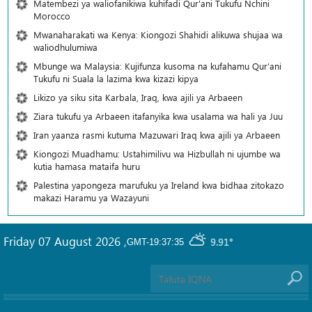
Matembezi ya waliofanikiwa kuhifadi Qur'ani Tukufu Nchini
Morocco
Mwanaharakati wa Kenya: Kiongozi Shahidi alikuwa shujaa wa
waliodhulumiwa
Mbunge wa Malaysia: Kujifunza kusoma na kufahamu Qur’ani
Tukufu ni Suala la lazima kwa kizazi kipya
Likizo ya siku sita Karbala, Iraq, kwa ajili ya Arbaeen
Ziara tukufu ya Arbaeen itafanyika kwa usalama wa hali ya Juu
Iran yaanza rasmi kutuma Mazuwari Iraq kwa ajili ya Arbaeen
Kiongozi Muadhamu: Ustahimilivu wa Hizbullah ni ujumbe wa
kutia hamasa mataifa huru
Palestina yapongeza marufuku ya Ireland kwa bidhaa zitokazo
makazi Haramu ya Wazayuni
Friday 07 August 2026
,
9.91°
GMT-19:37:35