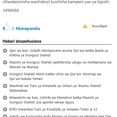
ziliwalazimisha wachokozi kusitisha kampeni yao ya kijeshi.
3498066
Kosa Ripoti
0
Nimependa
Habari zinazohusiana
Qari wa Iran, Ustadh Abolqassemi asoma Qur’ani katika Ibada ya
Khitma ya Kiongozi Shahidi
Mazishi ya Kiongozi Shahidi yadhihirisha udugu na mshikamano wa
Wairani na Wairaqi
Kiongozi Shahidi Aliishi Katika Ulinzi wa Qur’ani: Msomaji wa
Qur’ani kutoka Yemen
Washindi wa Tuzo ya Kimataifa ya Ushairi ya ‘Imamu Shahidi’
Watunukiwa
Mwandishi wa Iraq: Ushiriki wa Mamilioni katika Mazishi ya
Kiongozi Shahidi una ujumbe wenye nguvu
ICRO imeandaa Tuzo ya Kimataifa ya Arbaeen Toleo la 12
Askofu wa Kyrgyzstan Asifu Misingi ya Kiungu na Heshima kwa Dini