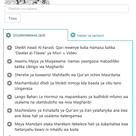
Zilizotembelewa zaidi
Habari za karibuni
Sheikh Awad Al-Faradi, Qari mwenye kutia Hamasa katika
“Dawlat al-Tilawa” ya Misri + Video
Awamu Mpya ya Muqawama: Hamas yaangazia mabadiliko
katika Ukingo wa Magharibi
Sherehe ya kuwaenzi Wahifadhi wa Qur'an nchini Mauritania
Mashambulizi dhidi ya Msikiti mmoja kila baada ya siku tano
Uingereza
Lango Bahari La Hormuz na mapambano ya kudhibiti mfumo wa
usalama na utambulisho wa Asia Magharibi
Mashindano ya Kimataifa ya Qur'ani ya Iran yatafanyika ana kwa
ana ikiwa hali ya usalama itatengamaa
Meya Mamdani ataka Marekani itekeleze hati ya kukamatwa kwa
Netanyahu kwani ni mhalifu wa kivita