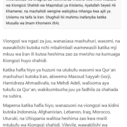
wa Kiongozi Shahidi wa Mapinduzi ya Kiislamu, Ayatullah Seyed Ali
Khamenei, na mashahidi wengine waliojitoa mhanga kwa ajili ya
Uislamu na taifa la Iran. Shughuli hii muhimu inafanyika katika
Musalla wa Imam Khomeini (RA).
Viongozi wa ngazi za juu, wanasiasa mashuhuri, wasomi, na
wawakilishi kutoka nchi mbalimbali wamewasili katika mji
mkuu wa Iran ili kutoa heshima zao za mwisho na kumuaga
Kiongozi huyo shahidi.
Katika hafla hiyo ya huzuni na utukufu wasomi wa Qur’an
mashuhuri kutoka Iran, akiwemo Masoud Sayyah Gorji,
Hamidreza Ahmadivafa, na Mehdi Adeli, walisoma aya
tukufu za Qur’an, wakikumbusha juu ya fadhila za shahada
na subira.
Mapema katika hafla hiyo, wanazuoni na viongozi wa kidini
kutoka Indonesia, Afghanistan, Lebanon, Iraq, Morocco,
Uturuki, na Uhispania walitoa heshima zao kwa mwili
mtukufu wa Kiongozi shahidi. Vilevile, wawakilishi wa