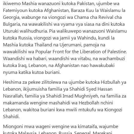
ikiwemo Mashia wanazuoni kutoka Pakistan, ujumbe wa
Fatemiyoun kutoka Afghanistan, Baraza Kuu la Waislamu la
Georgia, wabunge na viongozi wa Chama cha Revival cha
Bulgaria, na wawakilishi wa vyama vya siasa na dini kutoka
Uturuki walihudhuria. Pia walikuwepo wanazuoni Waislamu
kutoka Russia, viongozi wa jamii ya Wahindu, kundi la
Mashia kutoka Thailand na Ujerumani, pamoja na
wawakilishi wa Popular Front for the Liberation of Palestine.
Waandishi wa habari, waandishi wa vitabu, na wachambuzi
kutoka Iraq, Lebanon, na Afghanistan nao hawakubaki
nyuma katika kutoa buriani.
Heshima za pekee zilitolewa na ujumbe kutoka Hizbullah ya
Lebanon, ikijumuisha familia ya Shahidi Syed Hassan
Nasrallah, familia ya Shahidi Imad Mughniyeh, na familia za
makamanda wengine mashahidi wa Hezbollah nchini
Lebanon, wakitoa buriani kwa mwili mtukufu wa Kiongozi
Shahidi.
Miongoni mwa wageni wengine wa kimataifa, wajumbe
kutoka Malaysia, Lebanon, Russia, Senegal, Marekani,