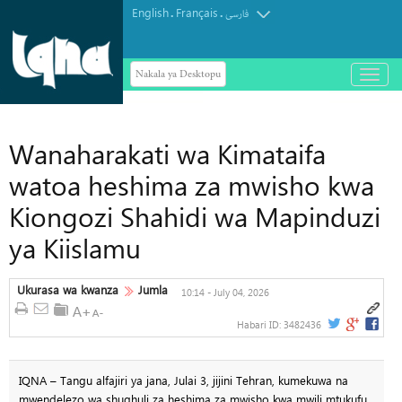
English
Français
.
.
فارسی
Nakala ya Desktopu
باز
و
بسته
کردن
منو
Wanaharakati wa Kimataifa
watoa heshima za mwisho kwa
Kiongozi Shahidi wa Mapinduzi
ya Kiislamu
Ukurasa wa kwanza
Jumla
10:14 - July 04, 2026
Habari ID:
3482436
IQNA – Tangu alfajiri ya jana, Julai 3, jijini Tehran, kumekuwa na
mwendelezo wa shughuli za heshima za mwisho kwa mwili mtukufu