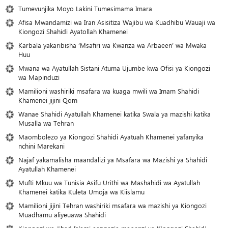
Tumevunjika Moyo Lakini Tumesimama Imara
Afisa Mwandamizi wa Iran Asisitiza Wajibu wa Kuadhibu Wauaji wa
Kiongozi Shahidi Ayatollah Khamenei
Karbala yakaribisha ‘Msafiri wa Kwanza wa Arbaeen’ wa Mwaka
Huu
Mwana wa Ayatullah Sistani Atuma Ujumbe kwa Ofisi ya Kiongozi
wa Mapinduzi
Mamilioni washiriki msafara wa kuaga mwili wa Imam Shahidi
Khamenei jijini Qom
Wanae Shahidi Ayatullah Khamenei katika Swala ya mazishi katika
Musalla wa Tehran
Maombolezo ya Kiongozi Shahidi Ayatuah Khamenei yafanyika
nchini Marekani
Najaf yakamalisha maandalizi ya Msafara wa Mazishi ya Shahidi
Ayatullah Khamenei
Mufti Mkuu wa Tunisia Asifu Urithi wa Mashahidi wa Ayatullah
Khamenei katika Kuleta Umoja wa Kiislamu
Mamilioni jijini Tehran washiriki msafara wa mazishi ya Kiongozi
Muadhamu aliyeuawa Shahidi