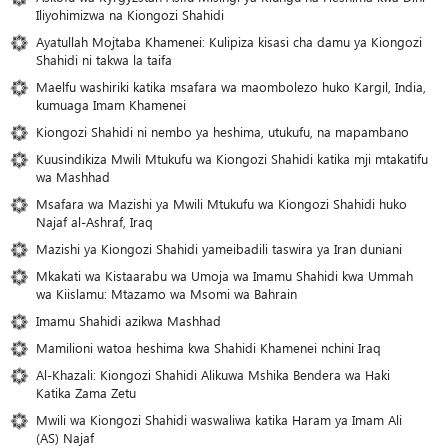
Iliyohimizwa na Kiongozi Shahidi
Ayatullah Mojtaba Khamenei: Kulipiza kisasi cha damu ya Kiongozi
Shahidi ni takwa la taifa
Maelfu washiriki katika msafara wa maombolezo huko Kargil, India,
kumuaga Imam Khamenei
Kiongozi Shahidi ni nembo ya heshima, utukufu, na mapambano
Kuusindikiza Mwili Mtukufu wa Kiongozi Shahidi katika mji mtakatifu
wa Mashhad
Msafara wa Mazishi ya Mwili Mtukufu wa Kiongozi Shahidi huko
Najaf al-Ashraf, Iraq
Mazishi ya Kiongozi Shahidi yameibadili taswira ya Iran duniani
Mkakati wa Kistaarabu wa Umoja wa Imamu Shahidi kwa Ummah
wa Kiislamu: Mtazamo wa Msomi wa Bahrain
Imamu Shahidi azikwa Mashhad
Mamilioni watoa heshima kwa Shahidi Khamenei nchini Iraq
Al-Khazali: Kiongozi Shahidi Alikuwa Mshika Bendera wa Haki
Katika Zama Zetu
Mwili wa Kiongozi Shahidi waswaliwa katika Haram ya Imam Ali
(AS) Najaf