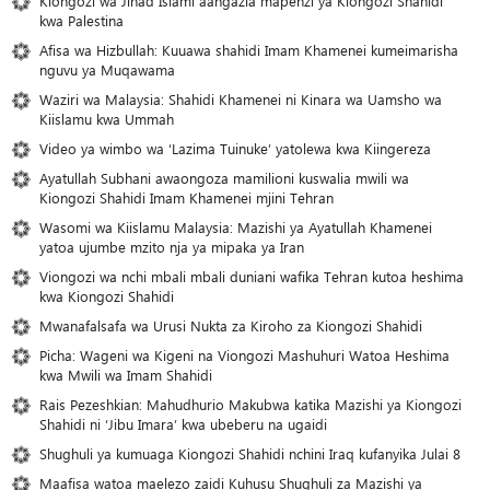
Kiongozi wa Jihad Islami aangazia mapenzi ya Kiongozi Shahidi
kwa Palestina
Afisa wa Hizbullah: Kuuawa shahidi Imam Khamenei kumeimarisha
nguvu ya Muqawama
Waziri wa Malaysia: Shahidi Khamenei ni Kinara wa Uamsho wa
Kiislamu kwa Ummah
Video ya wimbo wa ‘Lazima Tuinuke’ yatolewa kwa Kiingereza
Ayatullah Subhani awaongoza mamilioni kuswalia mwili wa
Kiongozi Shahidi Imam Khamenei mjini Tehran
Wasomi wa Kiislamu Malaysia: Mazishi ya Ayatullah Khamenei
yatoa ujumbe mzito nja ya mipaka ya Iran
Viongozi wa nchi mbali mbali duniani wafika Tehran kutoa heshima
kwa Kiongozi Shahidi
Mwanafalsafa wa Urusi Nukta za Kiroho za Kiongozi Shahidi
Picha: Wageni wa Kigeni na Viongozi Mashuhuri Watoa Heshima
kwa Mwili wa Imam Shahidi
Rais Pezeshkian: Mahudhurio Makubwa katika Mazishi ya Kiongozi
Shahidi ni ‘Jibu Imara’ kwa ubeberu na ugaidi
Shughuli ya kumuaga Kiongozi Shahidi nchini Iraq kufanyika Julai 8
Maafisa watoa maelezo zaidi Kuhusu Shughuli za Mazishi ya